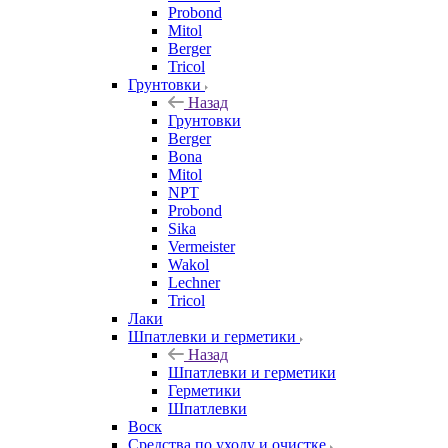
Probond
Mitol
Berger
Tricol
Грунтовки
Назад
Грунтовки
Berger
Bona
Mitol
NPT
Probond
Sika
Vermeister
Wakol
Lechner
Tricol
Лаки
Шпатлевки и герметики
Назад
Шпатлевки и герметики
Герметики
Шпатлевки
Воск
Средства по уходу и очистке