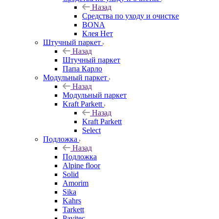
Назад
Средства по уходу и очистке
BONA
Клея Нет
Штучный паркет
Назад
Штучный паркет
Папа Карло
Модульный паркет
Назад
Модульный паркет
Kraft Parkett
Назад
Kraft Parkett
Select
Подложка
Назад
Подложка
Alpine floor
Solid
Amorim
Sika
Kahrs
Tarkett
Pavitec