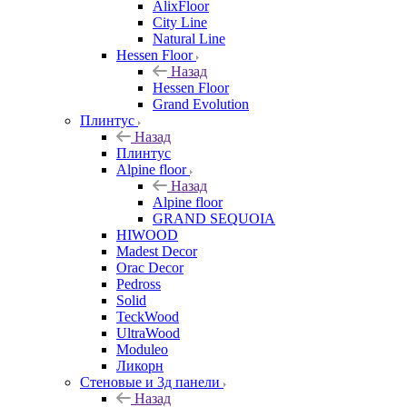
AlixFloor
City Line
Natural Line
Hessen Floor
Назад
Hessen Floor
Grand Evolution
Плинтус
Назад
Плинтус
Alpine floor
Назад
Alpine floor
GRAND SEQUOIA
HIWOOD
Madest Decor
Orac Decor
Pedross
Solid
TeckWood
UltraWood
Moduleo
Ликорн
Стеновые и 3д панели
Назад