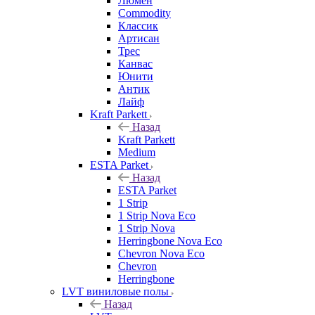
Люмен
Commodity
Классик
Артисан
Трес
Канвас
Юнити
Антик
Лайф
Kraft Parkett
Назад
Kraft Parkett
Medium
ESTA Parket
Назад
ESTA Parket
1 Strip
1 Strip Nova Eco
1 Strip Nova
Herringbone Nova Eco
Chevron Nova Eco
Chevron
Herringbone
LVT виниловые полы
Назад