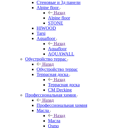
Стеновые и 3д панели
Alpine floor
Назад
Alpine floor
STONE
HIWOOD
Tarsi
Aquafloor
Назад
Aquafloor
AQUAWALL
Обустройство террас
Назад
Обустройство террас
Террасная доска
Назад
Террасная доска
CM Decking
Профессиональная химия
Назад
Профессиональная химия
Масла
Назад
Масла
Osmo