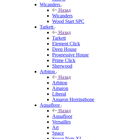
Wicanders
Назад
Wicanders
Wood Start SPC
Tarkett
Назад
Tarkett
Element Click
Deep House
Progressive House
Prime Click
Sherwood
Arbiton
Назад
Arbiton
Amaron
Liberal
Amaron Herringbone
Aquafloor
Назад
Aquafloor
Versailles
Art
Space
Space Nuts XL