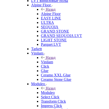
LVT виниловые полы
Alpine Floor
Назад
Alpine Floor
EASY LINE
ULTRA
SEQUOIA
GRAND STONE
GRAND SEQUOIA LVT
LIGHT STONE
Parquet LVT
Tarkett
Vinilam
Назад
Vinilam
Click
Glue
Ceramo XXL Glue
Ceramo Stone Glue
Moduleo
Назад
Moduleo
Select Click
Transform Click
Impress Click