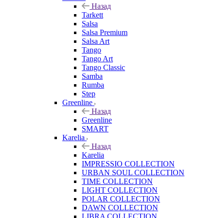
Назад
Tarkett
Salsa
Salsa Premium
Salsa Art
Tango
Tango Art
Tango Classic
Samba
Rumba
Step
Greenline
Назад
Greenline
SMART
Karelia
Назад
Karelia
IMPRESSIO COLLECTION
URBAN SOUL COLLECTION
TIME COLLECTION
LIGHT COLLECTION
POLAR COLLECTION
DAWN COLLECTION
LIBRA COLLECTION