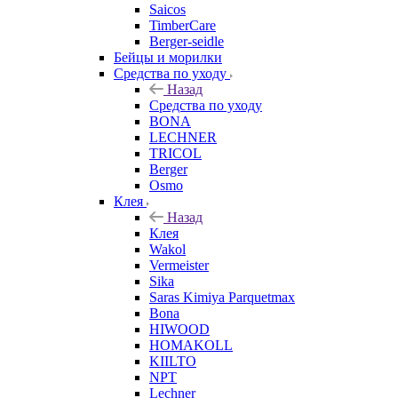
Saicos
TimberCare
Berger-seidle
Бейцы и морилки
Средства по уходу
Назад
Средства по уходу
BONA
LECHNER
TRICOL
Berger
Osmo
Клея
Назад
Клея
Wakol
Vermeister
Sika
Saras Kimiya Parquetmax
Bona
HIWOOD
HOMAKOLL
KIILTO
NPT
Lechner