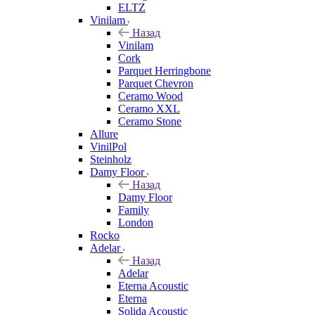
ELTZ
Vinilam
Назад
Vinilam
Cork
Parquet Herringbone
Parquet Chevron
Ceramo Wood
Ceramo XXL
Ceramo Stone
Allure
VinilPol
Steinholz
Damy Floor
Назад
Damy Floor
Family
London
Rocko
Adelar
Назад
Adelar
Eterna Acoustic
Eterna
Solida Acoustic