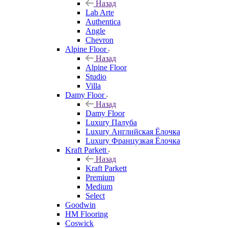
Назад
Lab Arte
Authentica
Angle
Chevron
Alpine Floor
Назад
Alpine Floor
Studio
Villa
Damy Floor
Назад
Damy Floor
Luxury Палуба
Luxury Английская Ёлочка
Luxury Французкая Ёлочка
Kraft Parkett
Назад
Kraft Parkett
Premium
Medium
Select
Goodwin
HM Flooring
Coswick