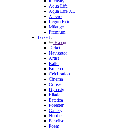
Intensity
Aqua Life
Aqua Life XL
Albero
Legno Extra
Milango
Premium
Tarkett
Назад
Tarkett
Navigator
Artist
Ballet
Boheme
Celebration
Cinema
Cruise
Dynasty
Ellade
Estetica
Forester
Gallery
Nordica
Paradise
Poem