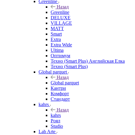
Greenline
Назад
Greenline
DELUXE
VILLAGE
MATT
Smart
Extra
Extra Wide
Ultima
Оптимум
Техно (Smart Plus) Английская Елка
Техно (Smart Plus)
Global parquet
Назад
Global parquet
Кантри
Комфорт
Стандарт
kahrs
Назад
kahrs
Роял
Studio
Lab Arte