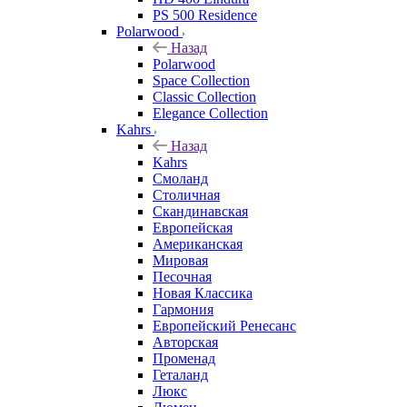
PS 500 Residence
Polarwood
Назад
Polarwood
Space Collection
Classic Collection
Elegance Collection
Kahrs
Назад
Kahrs
Смоланд
Столичная
Скандинавская
Европейская
Американская
Мировая
Песочная
Новая Классика
Гармония
Европейский Ренесанс
Авторская
Променад
Геталанд
Люкс