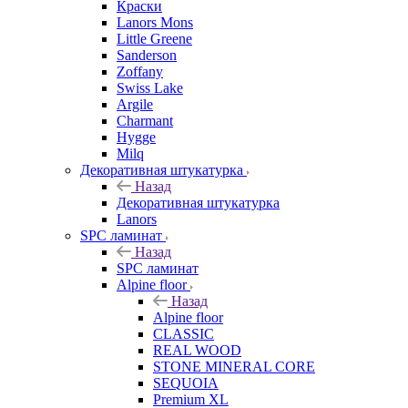
Краски
Lanors Mons
Little Greene
Sanderson
Zoffany
Swiss Lake
Argile
Charmant
Hygge
Milq
Декоративная штукатурка
Назад
Декоративная штукатурка
Lanors
SPC ламинат
Назад
SPC ламинат
Alpine floor
Назад
Alpine floor
CLASSIC
REAL WOOD
STONE MINERAL CORE
SEQUOIA
Premium XL