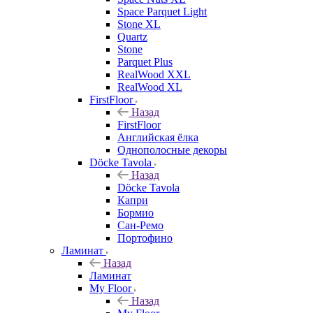
Space Parquet Light
Stone XL
Quartz
Stone
Parquet Plus
RealWood XXL
RealWood XL
FirstFloor
Назад
FirstFloor
Английская ёлка
Однополосные декоры
Döcke Tavola
Назад
Döcke Tavola
Капри
Бормио
Сан-Ремо
Портофино
Ламинат
Назад
Ламинат
My Floor
Назад