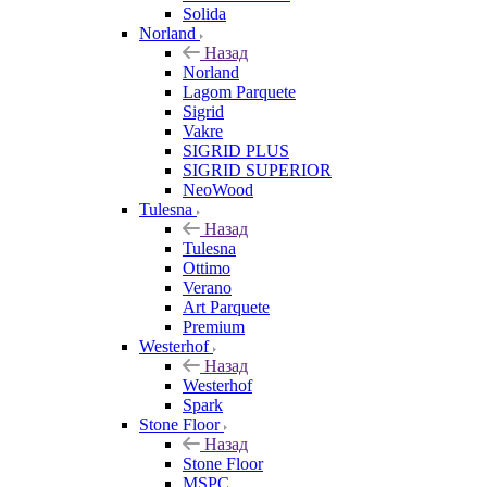
Solida
Norland
Назад
Norland
Lagom Parquete
Sigrid
Vakre
SIGRID PLUS
SIGRID SUPERIOR
NeoWood
Tulesna
Назад
Tulesna
Ottimo
Verano
Art Parquete
Premium
Westerhof
Назад
Westerhof
Spark
Stone Floor
Назад
Stone Floor
MSPC