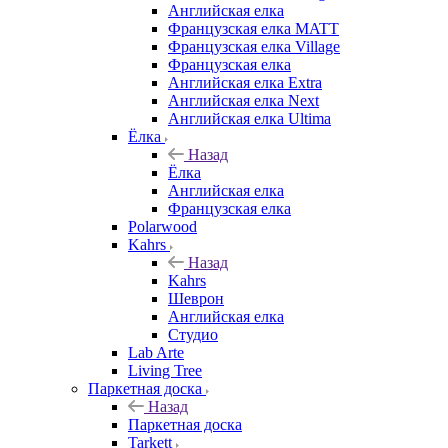
Английская елка
Французская елка MATT
Французская елка Village
Французская елка
Английская елка Extra
Английская елка Next
Английская елка Ultima
Ёлка
Назад
Ёлка
Английская елка
Французская елка
Polarwood
Kahrs
Назад
Kahrs
Шеврон
Английская елка
Студио
Lab Arte
Living Tree
Паркетная доска
Назад
Паркетная доска
Tarkett