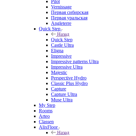
Pilot
Vernissage
Первая сибирская
Первая уральская
Angleterre
Quick Step
Назад
Quick Step
Castle Ultra
Eligna
Impressive
Impressive patterns Ultra
Impressive Ultra
Majestic
Perspective Hydro
Classic Plus Hydro
Capture
Capture Ultra
Muse Ultra
My Step
Rooms
Arteo
Classen
AlixFloor
Назад