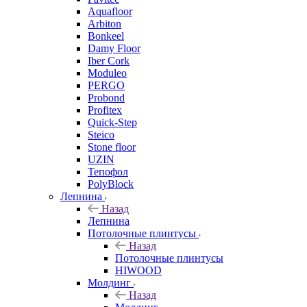
Aquafloor
Arbiton
Bonkeel
Damy Floor
Iber Cork
Moduleo
PERGO
Probond
Profitex
Quick-Step
Steico
Stone floor
UZIN
Тепофол
PolyBlock
Лепнина
Назад
Лепнина
Потолочные плинтусы
Назад
Потолочные плинтусы
HIWOOD
Молдинг
Назад