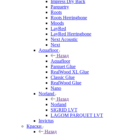
Impress Dry Back
Parquetry
Roots
Roots Herringbone
Moods
LayRed
LayRed Herringbone
Next Acoustic
Next
Aquafloor
Назад
Aquafloor
Parquet Glue
RealWood XL Glue
Classic Glue
RealWood Glue
Nano
Norland
Назад
Norland
SIGRID LVT
LAGOM PARQUET LVT
Invictus
Краски
Назад