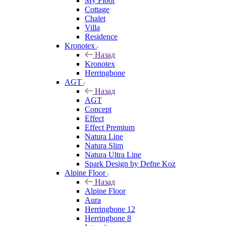
My Floor
Cottage
Chalet
Villa
Residence
Kronotex
Назад
Kronotex
Herringbone
AGT
Назад
AGT
Concept
Effect
Effect Premium
Natura Line
Natura Slim
Natura Ultra Line
Spark Design by Defne Koz
Alpine Floor
Назад
Alpine Floor
Aura
Herringbone 12
Herringbone 8