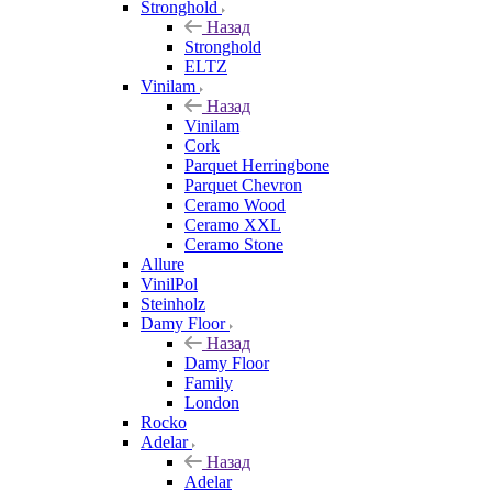
Stronghold
Назад
Stronghold
ELTZ
Vinilam
Назад
Vinilam
Cork
Parquet Herringbone
Parquet Chevron
Ceramo Wood
Ceramo XXL
Ceramo Stone
Allure
VinilPol
Steinholz
Damy Floor
Назад
Damy Floor
Family
London
Rocko
Adelar
Назад
Adelar