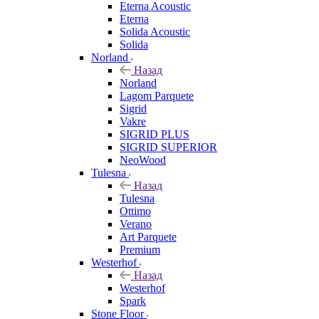
Eterna Acoustic
Eterna
Solida Acoustic
Solida
Norland
Назад
Norland
Lagom Parquete
Sigrid
Vakre
SIGRID PLUS
SIGRID SUPERIOR
NeoWood
Tulesna
Назад
Tulesna
Ottimo
Verano
Art Parquete
Premium
Westerhof
Назад
Westerhof
Spark
Stone Floor