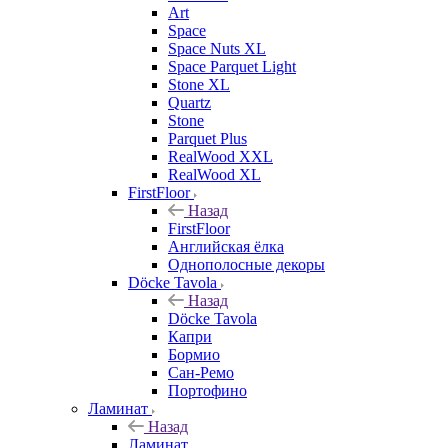
Art
Space
Space Nuts XL
Space Parquet Light
Stone XL
Quartz
Stone
Parquet Plus
RealWood XXL
RealWood XL
FirstFloor
Назад
FirstFloor
Английская ёлка
Однополосные декоры
Döcke Tavola
Назад
Döcke Tavola
Капри
Бормио
Сан-Ремо
Портофино
Ламинат
Назад
Ламинат