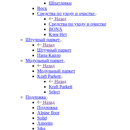
Шпатлевки
Воск
Средства по уходу и очистке
Назад
Средства по уходу и очистке
BONA
Клея Нет
Штучный паркет
Назад
Штучный паркет
Папа Карло
Модульный паркет
Назад
Модульный паркет
Kraft Parkett
Назад
Kraft Parkett
Select
Подложка
Назад
Подложка
Alpine floor
Solid
Amorim
Sika