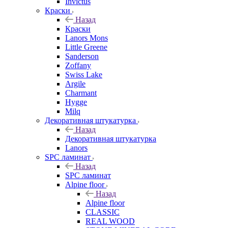
Invictus
Краски
Назад
Краски
Lanors Mons
Little Greene
Sanderson
Zoffany
Swiss Lake
Argile
Charmant
Hygge
Milq
Декоративная штукатурка
Назад
Декоративная штукатурка
Lanors
SPC ламинат
Назад
SPC ламинат
Alpine floor
Назад
Alpine floor
CLASSIC
REAL WOOD