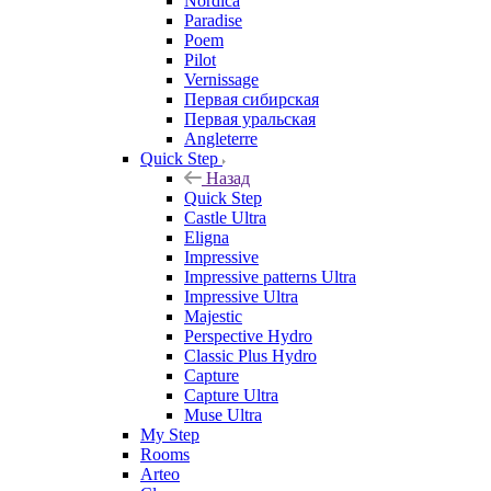
Nordica
Paradise
Poem
Pilot
Vernissage
Первая сибирская
Первая уральская
Angleterre
Quick Step
Назад
Quick Step
Castle Ultra
Eligna
Impressive
Impressive patterns Ultra
Impressive Ultra
Majestic
Perspective Hydro
Classic Plus Hydro
Capture
Capture Ultra
Muse Ultra
My Step
Rooms
Arteo