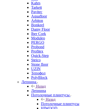
Kahrs
Tarkett
Pavitec
Aquafloor
Arbiton
Bonkeel
Damy Floor
Iber Cork
Moduleo
PERGO
Probond
Profitex
Quick-Step
Steico
Stone floor
UZIN
Тепофол
PolyBlock
Лепнина
Назад
Лепнина
Потолочные плинтусы
Назад
Потолочные плинтусы
HIWOOD