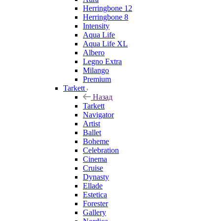
Herringbone 12
Herringbone 8
Intensity
Aqua Life
Aqua Life XL
Albero
Legno Extra
Milango
Premium
Tarkett
Назад
Tarkett
Navigator
Artist
Ballet
Boheme
Celebration
Cinema
Cruise
Dynasty
Ellade
Estetica
Forester
Gallery