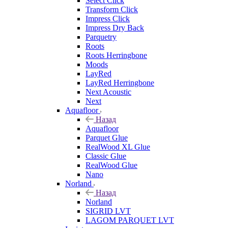
Select Click
Transform Click
Impress Click
Impress Dry Back
Parquetry
Roots
Roots Herringbone
Moods
LayRed
LayRed Herringbone
Next Acoustic
Next
Aquafloor
Назад
Aquafloor
Parquet Glue
RealWood XL Glue
Classic Glue
RealWood Glue
Nano
Norland
Назад
Norland
SIGRID LVT
LAGOM PARQUET LVT