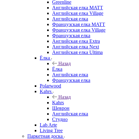
Greenline
Английская елка MATT
Английская елка Village
Английская елка
Французская елка MATT
Французская елка Village
Французская елка
Английская елка Extra
Английская елка Next
Английская елка Ultima
Ёлка
Назад
Ёлка
Английская елка
Французская елка
Polarwood
Kahrs
Назад
Kahrs
Шеврон
Английская елка
Студио
Lab Arte
Living Tree
Паркетная доска