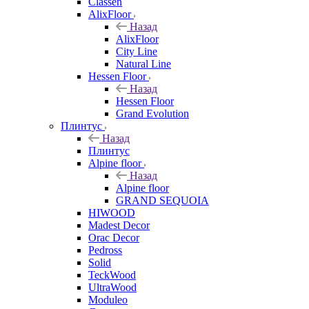
Classen
AlixFloor
Назад
AlixFloor
City Line
Natural Line
Hessen Floor
Назад
Hessen Floor
Grand Evolution
Плинтус
Назад
Плинтус
Alpine floor
Назад
Alpine floor
GRAND SEQUOIA
HIWOOD
Madest Decor
Orac Decor
Pedross
Solid
TeckWood
UltraWood
Moduleo