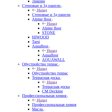
Ликорн
Стеновые и 3д панели
Назад
Стеновые и 3д панели
Alpine floor
Назад
Alpine floor
STONE
HIWOOD
Tarsi
Aquafloor
Назад
Aquafloor
AQUAWALL
Обустройство террас
Назад
Обустройство террас
Террасная доска
Назад
Террасная доска
CM Decking
Профессиональная химия
Назад
Профессиональная химия
Масла