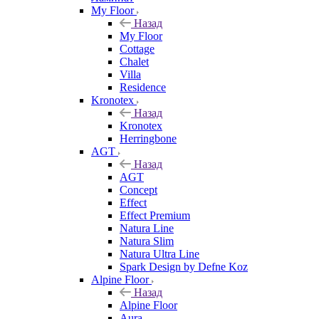
My Floor
Назад
My Floor
Cottage
Chalet
Villa
Residence
Kronotex
Назад
Kronotex
Herringbone
AGT
Назад
AGT
Concept
Effect
Effect Premium
Natura Line
Natura Slim
Natura Ultra Line
Spark Design by Defne Koz
Alpine Floor
Назад
Alpine Floor
Aura