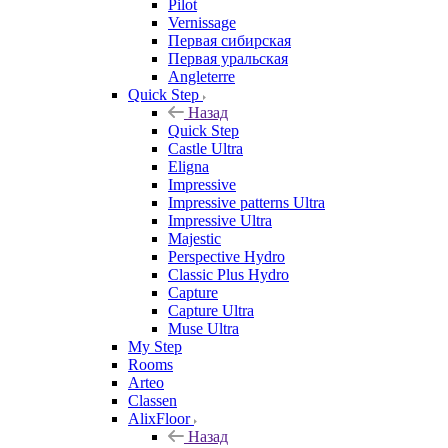
Pilot
Vernissage
Первая сибирская
Первая уральская
Angleterre
Quick Step
Назад
Quick Step
Castle Ultra
Eligna
Impressive
Impressive patterns Ultra
Impressive Ultra
Majestic
Perspective Hydro
Classic Plus Hydro
Capture
Capture Ultra
Muse Ultra
My Step
Rooms
Arteo
Classen
AlixFloor
Назад