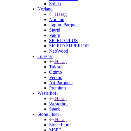
Solida
Norland
Назад
Norland
Lagom Parquete
Sigrid
Vakre
SIGRID PLUS
SIGRID SUPERIOR
NeoWood
Tulesna
Назад
Tulesna
Ottimo
Verano
Art Parquete
Premium
Westerhof
Назад
Westerhof
Spark
Stone Floor
Назад
Stone Floor
MSPC