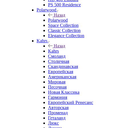
PS 500 Residence
Polarwood
Назад
Polarwood
Space Collection
Classic Collection
Elegance Collection
Kahrs
Назад
Kahrs
Смоланд
Столичная
Скандинавская
Европейская
Американская
Мировая
Песочная
Новая Классика
Гармония
Европейский Ренесанс
Авторская
Променад
Геталанд
Люкс