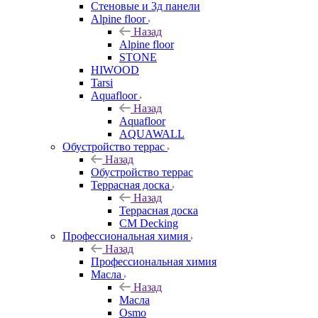
Стеновые и 3д панели
Alpine floor
Назад
Alpine floor
STONE
HIWOOD
Tarsi
Aquafloor
Назад
Aquafloor
AQUAWALL
Обустройство террас
Назад
Обустройство террас
Террасная доска
Назад
Террасная доска
CM Decking
Профессиональная химия
Назад
Профессиональная химия
Масла
Назад
Масла
Osmo