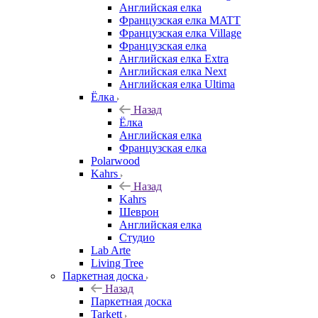
Английская елка
Французская елка MATT
Французская елка Village
Французская елка
Английская елка Extra
Английская елка Next
Английская елка Ultima
Ёлка
Назад
Ёлка
Английская елка
Французская елка
Polarwood
Kahrs
Назад
Kahrs
Шеврон
Английская елка
Студио
Lab Arte
Living Tree
Паркетная доска
Назад
Паркетная доска
Tarkett