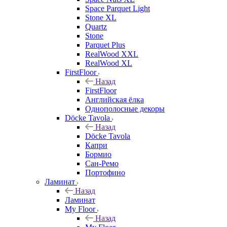
Space Parquet Light
Stone XL
Quartz
Stone
Parquet Plus
RealWood XXL
RealWood XL
FirstFloor
Назад
FirstFloor
Английская ёлка
Однополосные декоры
Döcke Tavola
Назад
Döcke Tavola
Капри
Бормио
Сан-Ремо
Портофино
Ламинат
Назад
Ламинат
My Floor
Назад