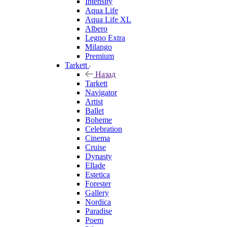
Intensity
Aqua Life
Aqua Life XL
Albero
Legno Extra
Milango
Premium
Tarkett
Назад
Tarkett
Navigator
Artist
Ballet
Boheme
Celebration
Cinema
Cruise
Dynasty
Ellade
Estetica
Forester
Gallery
Nordica
Paradise
Poem