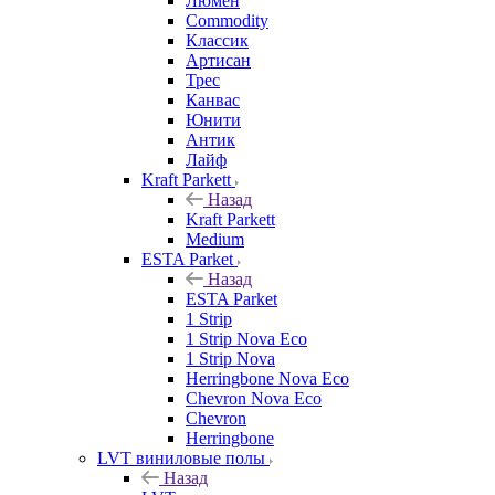
Люмен
Commodity
Классик
Артисан
Трес
Канвас
Юнити
Антик
Лайф
Kraft Parkett
Назад
Kraft Parkett
Medium
ESTA Parket
Назад
ESTA Parket
1 Strip
1 Strip Nova Eco
1 Strip Nova
Herringbone Nova Eco
Chevron Nova Eco
Chevron
Herringbone
LVT виниловые полы
Назад