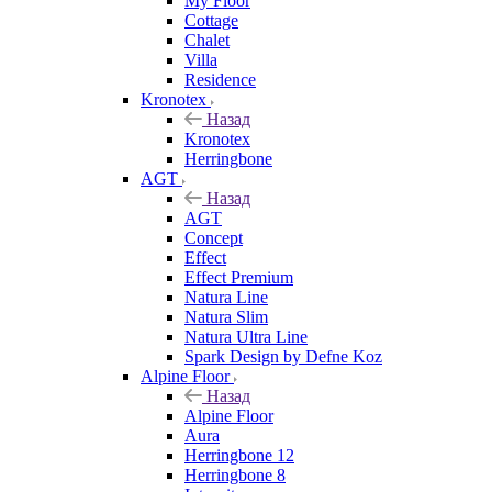
My Floor
Cottage
Chalet
Villa
Residence
Kronotex
Назад
Kronotex
Herringbone
AGT
Назад
AGT
Concept
Effect
Effect Premium
Natura Line
Natura Slim
Natura Ultra Line
Spark Design by Defne Koz
Alpine Floor
Назад
Alpine Floor
Aura
Herringbone 12
Herringbone 8