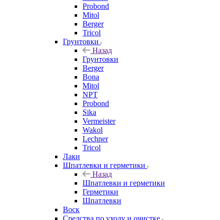
Probond
Mitol
Berger
Tricol
Грунтовки
Назад
Грунтовки
Berger
Bona
Mitol
NPT
Probond
Sika
Vermeister
Wakol
Lechner
Tricol
Лаки
Шпатлевки и герметики
Назад
Шпатлевки и герметики
Герметики
Шпатлевки
Воск
Средства по уходу и очистке