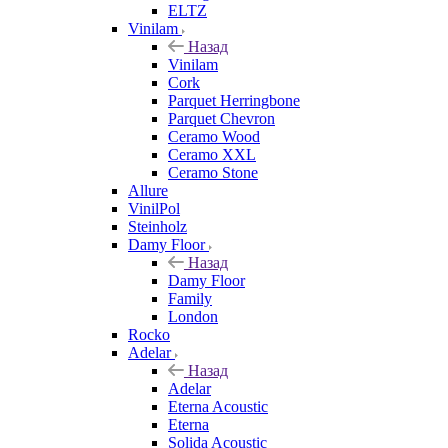
ELTZ
Vinilam
Назад
Vinilam
Cork
Parquet Herringbone
Parquet Chevron
Ceramo Wood
Ceramo XXL
Ceramo Stone
Allure
VinilPol
Steinholz
Damy Floor
Назад
Damy Floor
Family
London
Rocko
Adelar
Назад
Adelar
Eterna Acoustic
Eterna
Solida Acoustic