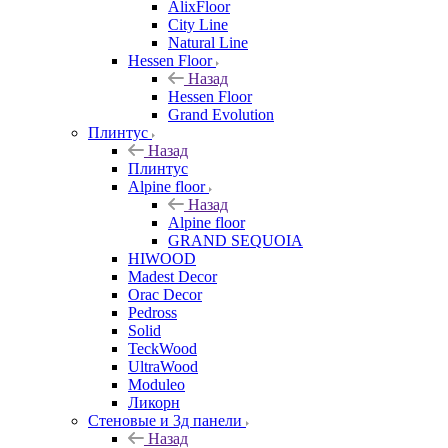
AlixFloor
City Line
Natural Line
Hessen Floor
Назад
Hessen Floor
Grand Evolution
Плинтус
Назад
Плинтус
Alpine floor
Назад
Alpine floor
GRAND SEQUOIA
HIWOOD
Madest Decor
Orac Decor
Pedross
Solid
TeckWood
UltraWood
Moduleo
Ликорн
Стеновые и 3д панели
Назад