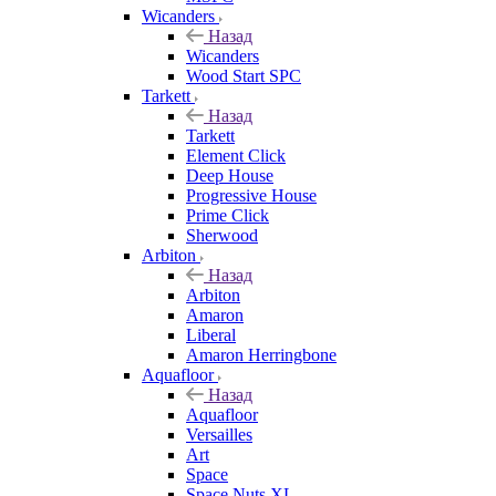
Wicanders
Назад
Wicanders
Wood Start SPC
Tarkett
Назад
Tarkett
Element Click
Deep House
Progressive House
Prime Click
Sherwood
Arbiton
Назад
Arbiton
Amaron
Liberal
Amaron Herringbone
Aquafloor
Назад
Aquafloor
Versailles
Art
Space
Space Nuts XL