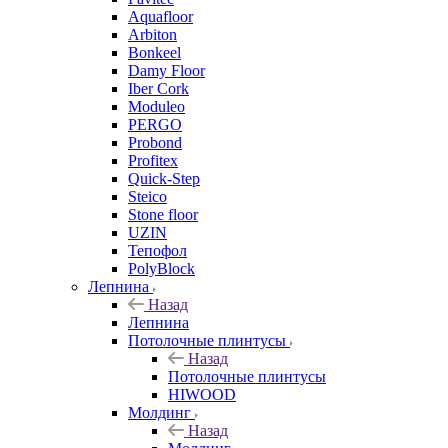
Aquafloor
Arbiton
Bonkeel
Damy Floor
Iber Cork
Moduleo
PERGO
Probond
Profitex
Quick-Step
Steico
Stone floor
UZIN
Тепофол
PolyBlock
Лепнина
Назад
Лепнина
Потолочные плинтусы
Назад
Потолочные плинтусы
HIWOOD
Молдинг
Назад