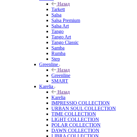
Назад
Tarkett
Salsa
Salsa Premium
Salsa Art
Tango
Tango Art
Tango Classic
Samba
Rumba
Step
Greenline
Назад
Greenline
SMART
Karelia
Назад
Karelia
IMPRESSIO COLLECTION
URBAN SOUL COLLECTION
TIME COLLECTION
LIGHT COLLECTION
POLAR COLLECTION
DAWN COLLECTION
LIBRA COLLECTION