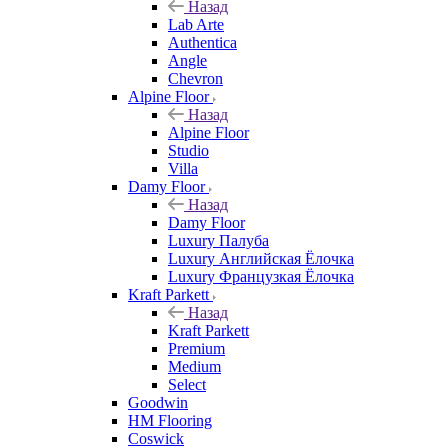
Назад
Lab Arte
Authentica
Angle
Chevron
Alpine Floor
Назад
Alpine Floor
Studio
Villa
Damy Floor
Назад
Damy Floor
Luxury Палуба
Luxury Английская Ёлочка
Luxury Французкая Ёлочка
Kraft Parkett
Назад
Kraft Parkett
Premium
Medium
Select
Goodwin
HM Flooring
Coswick