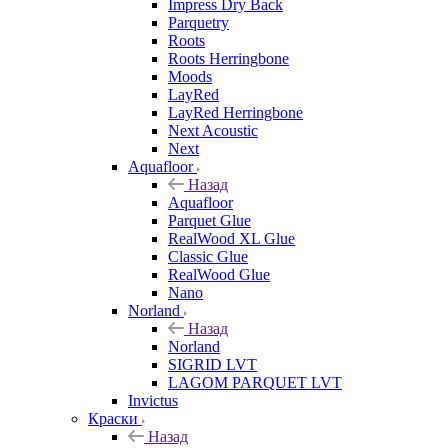
Impress Dry Back
Parquetry
Roots
Roots Herringbone
Moods
LayRed
LayRed Herringbone
Next Acoustic
Next
Aquafloor
Назад
Aquafloor
Parquet Glue
RealWood XL Glue
Classic Glue
RealWood Glue
Nano
Norland
Назад
Norland
SIGRID LVT
LAGOM PARQUET LVT
Invictus
Краски
Назад