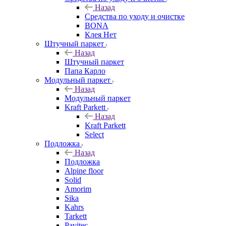
Назад
Средства по уходу и очистке
BONA
Клея Нет
Штучный паркет
Назад
Штучный паркет
Папа Карло
Модульный паркет
Назад
Модульный паркет
Kraft Parkett
Назад
Kraft Parkett
Select
Подложка
Назад
Подложка
Alpine floor
Solid
Amorim
Sika
Kahrs
Tarkett
Pavitec