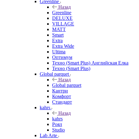
Greenline
Назад
Greenline
DELUXE
VILLAGE
MATT
Smart
Extra
Extra Wide
Ultima
Оптимум
Техно (Smart Plus) Английская Елка
Техно (Smart Plus)
Global parquet
Назад
Global parquet
Кантри
Комфорт
Стандарт
kahrs
Назад
kahrs
Роял
Studio
Lab Arte