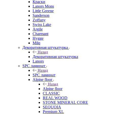
Краски
Lanors Mons
Little Greene
Sanderson
Zoffany
Swiss Lake
Argile
Charmant
Hygge
Milq
Декоративная штукатурка
Назад
Декоративная штукатурка
Lanors
SPC ламинат
Назад
SPC ламинат
Alpine floor
Назад
Alpine floor
CLASSIC
REAL WOOD
STONE MINERAL CORE
SEQUOIA
Premium XL