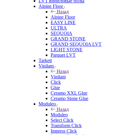
LVT виниловые полы
Alpine Floor
Назад
Alpine Floor
EASY LINE
ULTRA
SEQUOIA
GRAND STONE
GRAND SEQUOIA LVT
LIGHT STONE
Parquet LVT
Tarkett
Vinilam
Назад
Vinilam
Click
Glue
Ceramo XXL Glue
Ceramo Stone Glue
Moduleo
Назад
Moduleo
Select Click
Transform Click
Impress Click