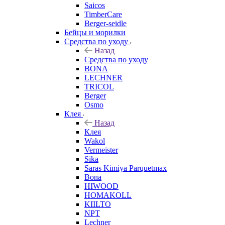
Saicos
TimberCare
Berger-seidle
Бейцы и морилки
Средства по уходу
Назад
Средства по уходу
BONA
LECHNER
TRICOL
Berger
Osmo
Клея
Назад
Клея
Wakol
Vermeister
Sika
Saras Kimiya Parquetmax
Bona
HIWOOD
HOMAKOLL
KIILTO
NPT
Lechner