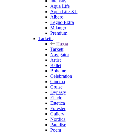
Intensity
Aqua Life
Aqua Life XL
Albero
Legno Extra
Milango
Premium
Tarkett
Назад
Tarkett
Navigator
Artist
Ballet
Boheme
Celebration
Cinema
Cruise
Dynasty
Ellade
Estetica
Forester
Gallery
Nordica
Paradise
Poem