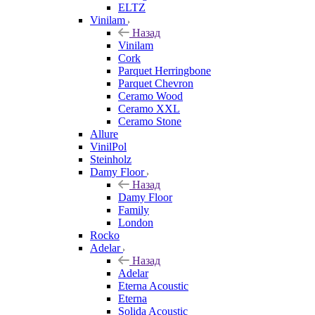
ELTZ
Vinilam
Назад
Vinilam
Cork
Parquet Herringbone
Parquet Chevron
Ceramo Wood
Ceramo XXL
Ceramo Stone
Allure
VinilPol
Steinholz
Damy Floor
Назад
Damy Floor
Family
London
Rocko
Adelar
Назад
Adelar
Eterna Acoustic
Eterna
Solida Acoustic