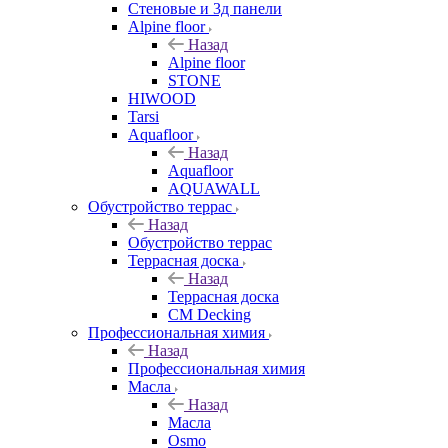
Стеновые и 3д панели
Alpine floor
Назад
Alpine floor
STONE
HIWOOD
Tarsi
Aquafloor
Назад
Aquafloor
AQUAWALL
Обустройство террас
Назад
Обустройство террас
Террасная доска
Назад
Террасная доска
CM Decking
Профессиональная химия
Назад
Профессиональная химия
Масла
Назад
Масла
Osmo