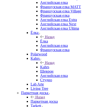
Английская елка
Французская елка MATT
Французская елка Village
Французская елка
Английская елка Extra
Английская елка Next
Английская елка Ultima
Ёлка
Назад
Ёлка
Английская елка
Французская елка
Polarwood
Kahrs
Назад
Kahrs
Шеврон
Английская елка
Студио
Lab Arte
Living Tree
Паркетная доска
Назад
Паркетная доска
Tarkett