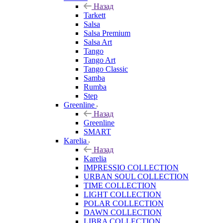
Назад
Tarkett
Salsa
Salsa Premium
Salsa Art
Tango
Tango Art
Tango Classic
Samba
Rumba
Step
Greenline
Назад
Greenline
SMART
Karelia
Назад
Karelia
IMPRESSIO COLLECTION
URBAN SOUL COLLECTION
TIME COLLECTION
LIGHT COLLECTION
POLAR COLLECTION
DAWN COLLECTION
LIBRA COLLECTION