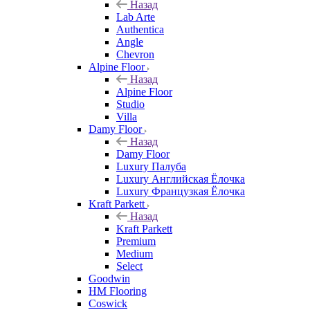
Назад
Lab Arte
Authentica
Angle
Chevron
Alpine Floor
Назад
Alpine Floor
Studio
Villa
Damy Floor
Назад
Damy Floor
Luxury Палуба
Luxury Английская Ёлочка
Luxury Французкая Ёлочка
Kraft Parkett
Назад
Kraft Parkett
Premium
Medium
Select
Goodwin
HM Flooring
Coswick