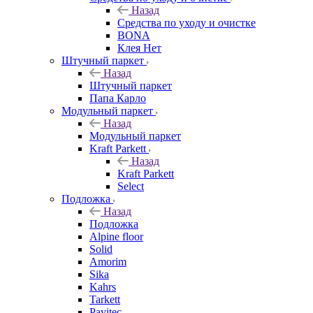
Назад
Средства по уходу и очистке
BONA
Клея Нет
Штучный паркет
Назад
Штучный паркет
Папа Карло
Модульный паркет
Назад
Модульный паркет
Kraft Parkett
Назад
Kraft Parkett
Select
Подложка
Назад
Подложка
Alpine floor
Solid
Amorim
Sika
Kahrs
Tarkett
Pavitec