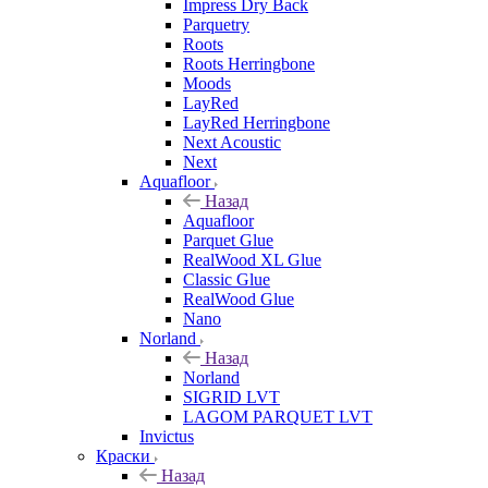
Impress Dry Back
Parquetry
Roots
Roots Herringbone
Moods
LayRed
LayRed Herringbone
Next Acoustic
Next
Aquafloor
Назад
Aquafloor
Parquet Glue
RealWood XL Glue
Classic Glue
RealWood Glue
Nano
Norland
Назад
Norland
SIGRID LVT
LAGOM PARQUET LVT
Invictus
Краски
Назад