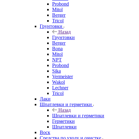
Probond
Mitol
Berger
Tricol
Грунтовки
Назад
Грунтовки
Berger
Bona
Mitol
NPT
Probond
Sika
Vermeister
Wakol
Lechner
Tricol
Лаки
Шпатлевки и герметики
Назад
Шпатлевки и герметики
Герметики
Шпатлевки
Воск
Средства по уходу и очистке