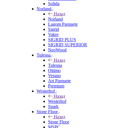
Solida
Norland
Назад
Norland
Lagom Parquete
Sigrid
Vakre
SIGRID PLUS
SIGRID SUPERIOR
NeoWood
Tulesna
Назад
Tulesna
Ottimo
Verano
Art Parquete
Premium
Westerhof
Назад
Westerhof
Spark
Stone Floor
Назад
Stone Floor
MSPC