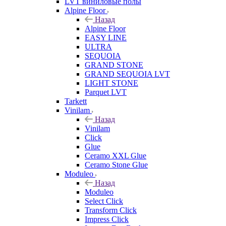
LVT виниловые полы
Alpine Floor
Назад
Alpine Floor
EASY LINE
ULTRA
SEQUOIA
GRAND STONE
GRAND SEQUOIA LVT
LIGHT STONE
Parquet LVT
Tarkett
Vinilam
Назад
Vinilam
Click
Glue
Ceramo XXL Glue
Ceramo Stone Glue
Moduleo
Назад
Moduleo
Select Click
Transform Click
Impress Click