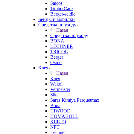
Saicos
TimberCare
Berger-seidle
Бейцы и морилки
Средства по уходу
Назад
Средства по уходу
BONA
LECHNER
TRICOL
Berger
Osmo
Клея
Назад
Клея
Wakol
Vermeister
Sika
Saras Kimiya Parquetmax
Bona
HIWOOD
HOMAKOLL
KIILTO
NPT
Lechner