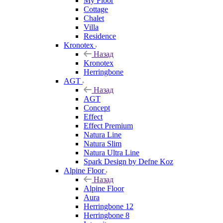
My Floor
Cottage
Chalet
Villa
Residence
Kronotex
Назад
Kronotex
Herringbone
AGT
Назад
AGT
Concept
Effect
Effect Premium
Natura Line
Natura Slim
Natura Ultra Line
Spark Design by Defne Koz
Alpine Floor
Назад
Alpine Floor
Aura
Herringbone 12
Herringbone 8