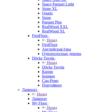
Space Parquet Light
Stone XL
Quartz
Stone
Parquet Plus
RealWood XXL
RealWood XL
FirstFloor
Назад
FirstFloor
Английская ёлка
Однополосные декоры
Döcke Tavola
Назад
Döcke Tavola
Капри
Бормио
Сан-Ремо
Портофино
Ламинат
Назад
Ламинат
My Floor
Назад