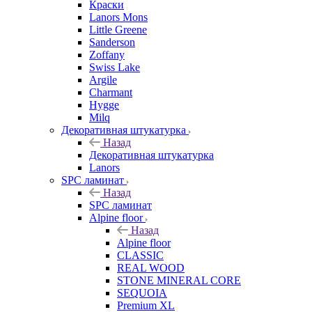
Краски
Lanors Mons
Little Greene
Sanderson
Zoffany
Swiss Lake
Argile
Charmant
Hygge
Milq
Декоративная штукатурка
Назад
Декоративная штукатурка
Lanors
SPC ламинат
Назад
SPC ламинат
Alpine floor
Назад
Alpine floor
CLASSIC
REAL WOOD
STONE MINERAL CORE
SEQUOIA
Premium XL