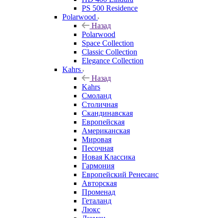
PS 500 Residence
Polarwood
Назад
Polarwood
Space Collection
Classic Collection
Elegance Collection
Kahrs
Назад
Kahrs
Смоланд
Столичная
Скандинавская
Европейская
Американская
Мировая
Песочная
Новая Классика
Гармония
Европейский Ренесанс
Авторская
Променад
Геталанд
Люкс