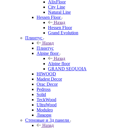
AlixFloor
City Line
Natural Line
Hessen Floor
Назад
Hessen Floor
Grand Evolution
Плинтус
Назад
Плинтус
Alpine floor
Назад
Alpine floor
GRAND SEQUOIA
HIWOOD
Madest Decor
Orac Decor
Pedross
Solid
TeckWood
UltraWood
Moduleo
Ликорн
Стеновые и 3д панели
Назад