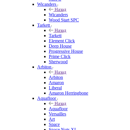
Wicanders
Назад
Wicanders
Wood Start SPC
Tarkett
Назад
Tarkett
Element Click
Deep House
Progressive House
Prime Click
Sherwood
Arbiton
Назад
Arbiton
Amaron
Liberal
Amaron Herringbone
Aquafloor
Назад
Aquafloor
Versailles
Art
Space
Space Nuts XL