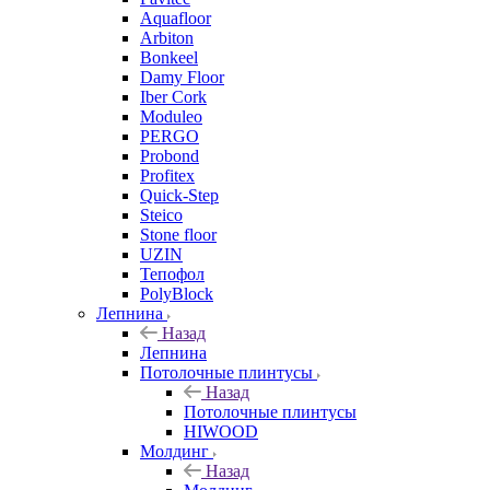
Aquafloor
Arbiton
Bonkeel
Damy Floor
Iber Cork
Moduleo
PERGO
Probond
Profitex
Quick-Step
Steico
Stone floor
UZIN
Тепофол
PolyBlock
Лепнина
Назад
Лепнина
Потолочные плинтусы
Назад
Потолочные плинтусы
HIWOOD
Молдинг
Назад