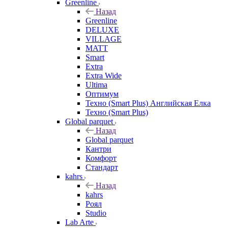
Greenline
Назад
Greenline
DELUXE
VILLAGE
MATT
Smart
Extra
Extra Wide
Ultima
Оптимум
Техно (Smart Plus) Английская Елка
Техно (Smart Plus)
Global parquet
Назад
Global parquet
Кантри
Комфорт
Стандарт
kahrs
Назад
kahrs
Роял
Studio
Lab Arte