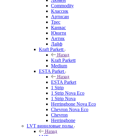
Люмен
Commodity
Классик
Артисан
Трес
Канвас
Юнити
Антик
Лайф
Kraft Parkett
Назад
Kraft Parkett
Medium
ESTA Parket
Назад
ESTA Parket
1 Strip
1 Strip Nova Eco
1 Strip Nova
Herringbone Nova Eco
Chevron Nova Eco
Chevron
Herringbone
LVT виниловые полы
Назад