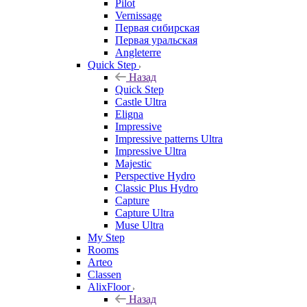
Pilot
Vernissage
Первая сибирская
Первая уральская
Angleterre
Quick Step
Назад
Quick Step
Castle Ultra
Eligna
Impressive
Impressive patterns Ultra
Impressive Ultra
Majestic
Perspective Hydro
Classic Plus Hydro
Capture
Capture Ultra
Muse Ultra
My Step
Rooms
Arteo
Classen
AlixFloor
Назад