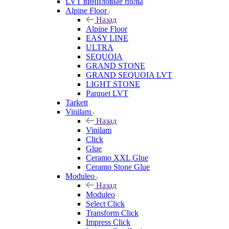
LVT виниловые полы
Alpine Floor
Назад
Alpine Floor
EASY LINE
ULTRA
SEQUOIA
GRAND STONE
GRAND SEQUOIA LVT
LIGHT STONE
Parquet LVT
Tarkett
Vinilam
Назад
Vinilam
Click
Glue
Ceramo XXL Glue
Ceramo Stone Glue
Moduleo
Назад
Moduleo
Select Click
Transform Click
Impress Click