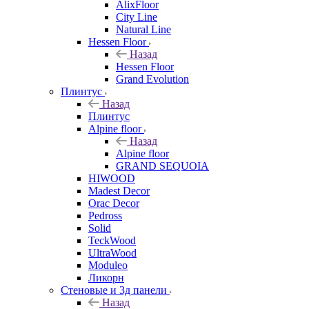
AlixFloor
City Line
Natural Line
Hessen Floor
Назад
Hessen Floor
Grand Evolution
Плинтус
Назад
Плинтус
Alpine floor
Назад
Alpine floor
GRAND SEQUOIA
HIWOOD
Madest Decor
Orac Decor
Pedross
Solid
TeckWood
UltraWood
Moduleo
Ликорн
Стеновые и 3д панели
Назад