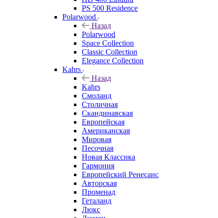
PS 500 Residence
Polarwood
Назад
Polarwood
Space Collection
Classic Collection
Elegance Collection
Kahrs
Назад
Kahrs
Смоланд
Столичная
Скандинавская
Европейская
Американская
Мировая
Песочная
Новая Классика
Гармония
Европейский Ренесанс
Авторская
Променад
Геталанд
Люкс