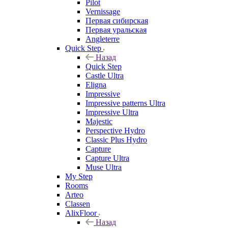
Pilot
Vernissage
Первая сибирская
Первая уральская
Angleterre
Quick Step
Назад
Quick Step
Castle Ultra
Eligna
Impressive
Impressive patterns Ultra
Impressive Ultra
Majestic
Perspective Hydro
Classic Plus Hydro
Capture
Capture Ultra
Muse Ultra
My Step
Rooms
Arteo
Classen
AlixFloor
Назад