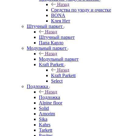
Назад
Средства по уходу и очистке
BONA
Клея Нет
Штучный паркет
Назад
Штучный паркет
Папа Карло
Модульный паркет
Назад
Модульный паркет
Kraft Parkett
Назад
Kraft Parkett
Select
Подложка
Назад
Подложка
Alpine floor
Solid
Amorim
Sika
Kahrs
Tarkett
Pavitec