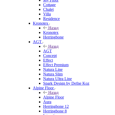
My Floor
Cottage
Chalet
Villa
Residence
Kronotex
Назад
Kronotex
Herringbone
AGT
Назад
AGT
Concept
Effect
Effect Premium
Natura Line
Natura Slim
Natura Ultra Line
Spark Design by Defne Koz
Alpine Floor
Назад
Alpine Floor
Aura
Herringbone 12
Herringbone 8