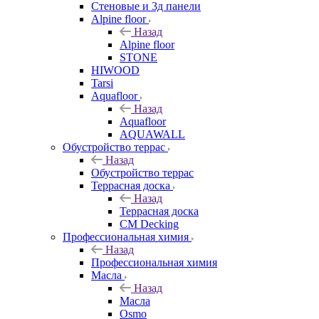
Стеновые и 3д панели
Alpine floor
Назад
Alpine floor
STONE
HIWOOD
Tarsi
Aquafloor
Назад
Aquafloor
AQUAWALL
Обустройство террас
Назад
Обустройство террас
Террасная доска
Назад
Террасная доска
CM Decking
Профессиональная химия
Назад
Профессиональная химия
Масла
Назад
Масла
Osmo