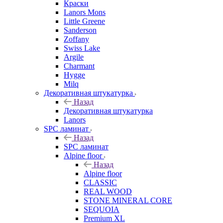
Краски
Lanors Mons
Little Greene
Sanderson
Zoffany
Swiss Lake
Argile
Charmant
Hygge
Milq
Декоративная штукатурка
Назад
Декоративная штукатурка
Lanors
SPC ламинат
Назад
SPC ламинат
Alpine floor
Назад
Alpine floor
CLASSIC
REAL WOOD
STONE MINERAL CORE
SEQUOIA
Premium XL