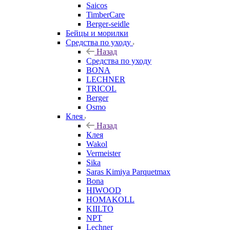
Saicos
TimberCare
Berger-seidle
Бейцы и морилки
Средства по уходу
Назад
Средства по уходу
BONA
LECHNER
TRICOL
Berger
Osmo
Клея
Назад
Клея
Wakol
Vermeister
Sika
Saras Kimiya Parquetmax
Bona
HIWOOD
HOMAKOLL
KIILTO
NPT
Lechner