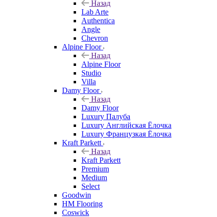
Назад
Lab Arte
Authentica
Angle
Chevron
Alpine Floor
Назад
Alpine Floor
Studio
Villa
Damy Floor
Назад
Damy Floor
Luxury Палуба
Luxury Английская Ёлочка
Luxury Французкая Ёлочка
Kraft Parkett
Назад
Kraft Parkett
Premium
Medium
Select
Goodwin
HM Flooring
Coswick