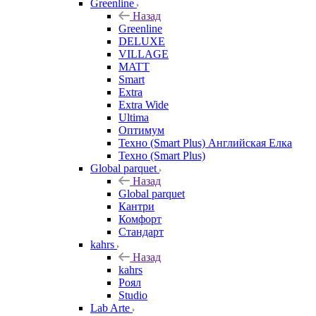
Greenline
Назад
Greenline
DELUXE
VILLAGE
MATT
Smart
Extra
Extra Wide
Ultima
Оптимум
Техно (Smart Plus) Английская Елка
Техно (Smart Plus)
Global parquet
Назад
Global parquet
Кантри
Комфорт
Стандарт
kahrs
Назад
kahrs
Роял
Studio
Lab Arte