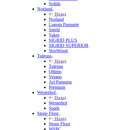
Solida
Norland
Назад
Norland
Lagom Parquete
Sigrid
Vakre
SIGRID PLUS
SIGRID SUPERIOR
NeoWood
Tulesna
Назад
Tulesna
Ottimo
Verano
Art Parquete
Premium
Westerhof
Назад
Westerhof
Spark
Stone Floor
Назад
Stone Floor
MSPC