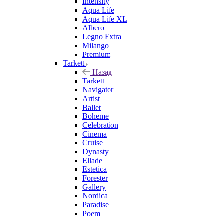
Intensity
Aqua Life
Aqua Life XL
Albero
Legno Extra
Milango
Premium
Tarkett
Назад
Tarkett
Navigator
Artist
Ballet
Boheme
Celebration
Cinema
Cruise
Dynasty
Ellade
Estetica
Forester
Gallery
Nordica
Paradise
Poem