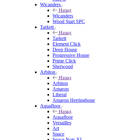
Wicanders
Назад
Wicanders
Wood Start SPC
Tarkett
Назад
Tarkett
Element Click
Deep House
Progressive House
Prime Click
Sherwood
Arbiton
Назад
Arbiton
Amaron
Liberal
Amaron Herringbone
Aquafloor
Назад
Aquafloor
Versailles
Art
Space
Space Nuts XL