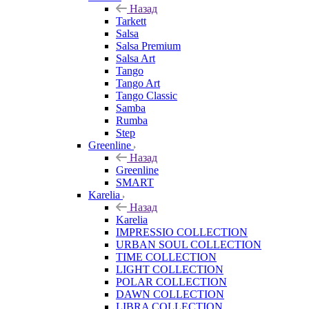
Назад
Tarkett
Salsa
Salsa Premium
Salsa Art
Tango
Tango Art
Tango Classic
Samba
Rumba
Step
Greenline
Назад
Greenline
SMART
Karelia
Назад
Karelia
IMPRESSIO COLLECTION
URBAN SOUL COLLECTION
TIME COLLECTION
LIGHT COLLECTION
POLAR COLLECTION
DAWN COLLECTION
LIBRA COLLECTION