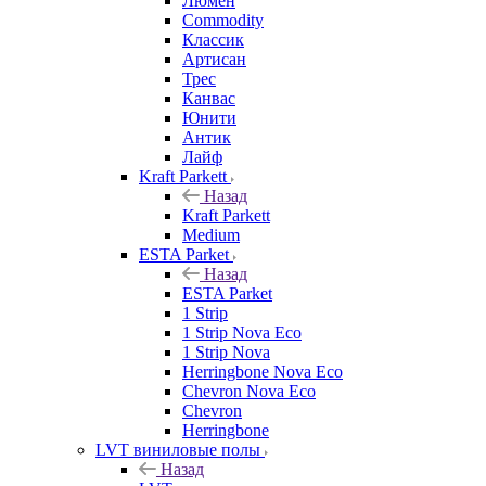
Люмен
Commodity
Классик
Артисан
Трес
Канвас
Юнити
Антик
Лайф
Kraft Parkett
Назад
Kraft Parkett
Medium
ESTA Parket
Назад
ESTA Parket
1 Strip
1 Strip Nova Eco
1 Strip Nova
Herringbone Nova Eco
Chevron Nova Eco
Chevron
Herringbone
LVT виниловые полы
Назад