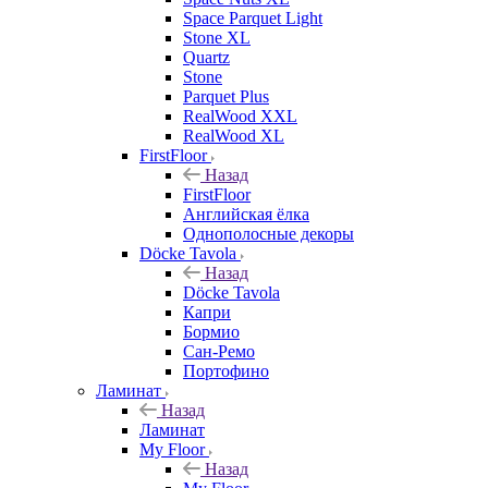
Space Parquet Light
Stone XL
Quartz
Stone
Parquet Plus
RealWood XXL
RealWood XL
FirstFloor
Назад
FirstFloor
Английская ёлка
Однополосные декоры
Döcke Tavola
Назад
Döcke Tavola
Капри
Бормио
Сан-Ремо
Портофино
Ламинат
Назад
Ламинат
My Floor
Назад