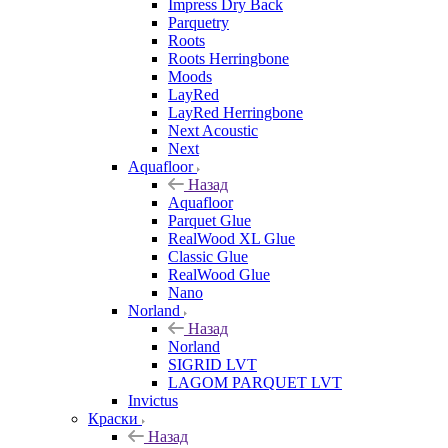
Impress Dry Back
Parquetry
Roots
Roots Herringbone
Moods
LayRed
LayRed Herringbone
Next Acoustic
Next
Aquafloor
Назад
Aquafloor
Parquet Glue
RealWood XL Glue
Classic Glue
RealWood Glue
Nano
Norland
Назад
Norland
SIGRID LVT
LAGOM PARQUET LVT
Invictus
Краски
Назад