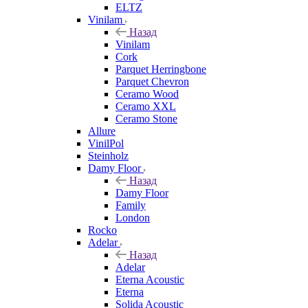
ELTZ
Vinilam
Назад
Vinilam
Cork
Parquet Herringbone
Parquet Chevron
Ceramo Wood
Ceramo XXL
Ceramo Stone
Allure
VinilPol
Steinholz
Damy Floor
Назад
Damy Floor
Family
London
Rocko
Adelar
Назад
Adelar
Eterna Acoustic
Eterna
Solida Acoustic