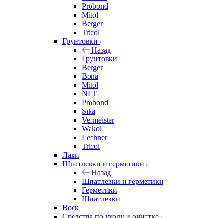
Probond
Mitol
Berger
Tricol
Грунтовки
Назад
Грунтовки
Berger
Bona
Mitol
NPT
Probond
Sika
Vermeister
Wakol
Lechner
Tricol
Лаки
Шпатлевки и герметики
Назад
Шпатлевки и герметики
Герметики
Шпатлевки
Воск
Средства по уходу и очистке