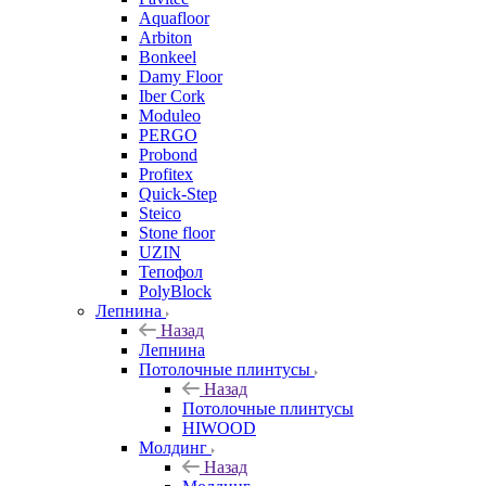
Aquafloor
Arbiton
Bonkeel
Damy Floor
Iber Cork
Moduleo
PERGO
Probond
Profitex
Quick-Step
Steico
Stone floor
UZIN
Тепофол
PolyBlock
Лепнина
Назад
Лепнина
Потолочные плинтусы
Назад
Потолочные плинтусы
HIWOOD
Молдинг
Назад