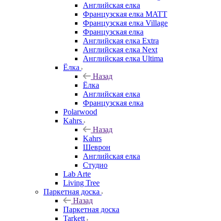
Английская елка
Французская елка MATT
Французская елка Village
Французская елка
Английская елка Extra
Английская елка Next
Английская елка Ultima
Ёлка
Назад
Ёлка
Английская елка
Французская елка
Polarwood
Kahrs
Назад
Kahrs
Шеврон
Английская елка
Студио
Lab Arte
Living Tree
Паркетная доска
Назад
Паркетная доска
Tarkett