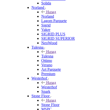
Solida
Norland
Назад
Norland
Lagom Parquete
Sigrid
Vakre
SIGRID PLUS
SIGRID SUPERIOR
NeoWood
Tulesna
Назад
Tulesna
Ottimo
Verano
Art Parquete
Premium
Westerhof
Назад
Westerhof
Spark
Stone Floor
Назад
Stone Floor
MSPC