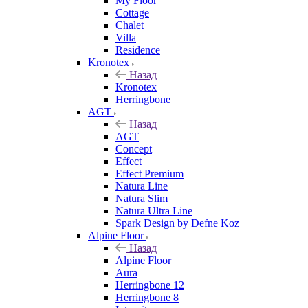
My Floor
Cottage
Chalet
Villa
Residence
Kronotex
Назад
Kronotex
Herringbone
AGT
Назад
AGT
Concept
Effect
Effect Premium
Natura Line
Natura Slim
Natura Ultra Line
Spark Design by Defne Koz
Alpine Floor
Назад
Alpine Floor
Aura
Herringbone 12
Herringbone 8