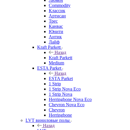
Люмен
Commodity
Классик
Артисан
Трес
Канвас
Юнити
Антик
Лайф
Kraft Parkett
Назад
Kraft Parkett
Medium
ESTA Parket
Назад
ESTA Parket
1 Strip
1 Strip Nova Eco
1 Strip Nova
Herringbone Nova Eco
Chevron Nova Eco
Chevron
Herringbone
LVT виниловые полы
Назад