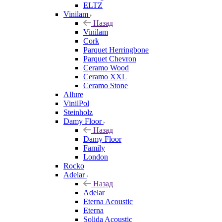
ELTZ
Vinilam
Назад
Vinilam
Cork
Parquet Herringbone
Parquet Chevron
Ceramo Wood
Ceramo XXL
Ceramo Stone
Allure
VinilPol
Steinholz
Damy Floor
Назад
Damy Floor
Family
London
Rocko
Adelar
Назад
Adelar
Eterna Acoustic
Eterna
Solida Acoustic