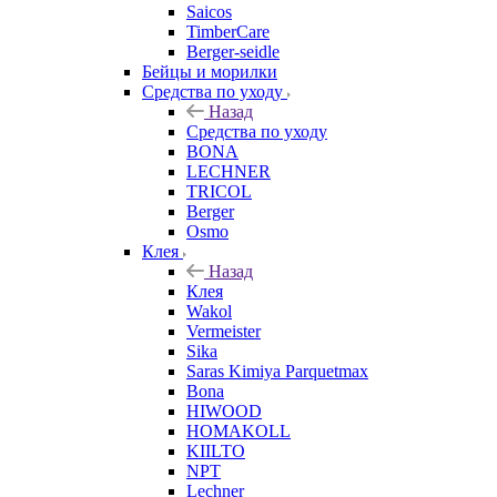
Saicos
TimberCare
Berger-seidle
Бейцы и морилки
Средства по уходу
Назад
Средства по уходу
BONA
LECHNER
TRICOL
Berger
Osmo
Клея
Назад
Клея
Wakol
Vermeister
Sika
Saras Kimiya Parquetmax
Bona
HIWOOD
HOMAKOLL
KIILTO
NPT
Lechner