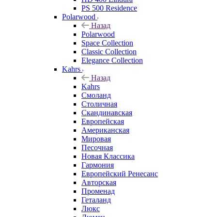
PS 500 Residence
Polarwood
Назад
Polarwood
Space Collection
Classic Collection
Elegance Collection
Kahrs
Назад
Kahrs
Смоланд
Столичная
Скандинавская
Европейская
Американская
Мировая
Песочная
Новая Классика
Гармония
Европейский Ренесанс
Авторская
Променад
Геталанд
Люкс