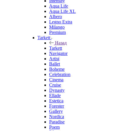
Intensity
Aqua Life
Aqua Life XL
Albero
Legno Extra
Milango
Premium
Tarkett
Назад
Tarkett
Navigator
Artist
Ballet
Boheme
Celebration
Cinema
Cruise
Dynasty
Ellade
Estetica
Forester
Gallery
Nordica
Paradise
Poem