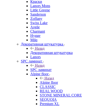
Краски
Lanors Mons
Little Greene
Sanderson
Zoffany
Swiss Lake
Argile
Charmant
Hygge
Milq
Декоративная штукатурка
Назад
Декоративная штукатурка
Lanors
SPC ламинат
Назад
SPC ламинат
Alpine floor
Назад
Alpine floor
CLASSIC
REAL WOOD
STONE MINERAL CORE
SEQUOIA
Premium XL