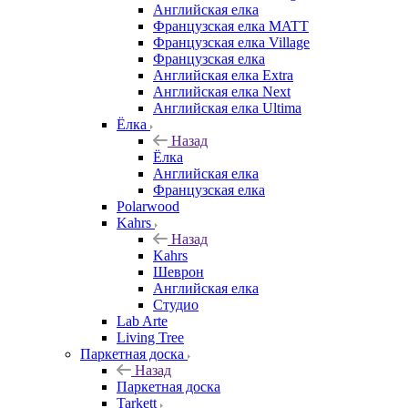
Английская елка
Французская елка MATT
Французская елка Village
Французская елка
Английская елка Extra
Английская елка Next
Английская елка Ultima
Ёлка
Назад
Ёлка
Английская елка
Французская елка
Polarwood
Kahrs
Назад
Kahrs
Шеврон
Английская елка
Студио
Lab Arte
Living Tree
Паркетная доска
Назад
Паркетная доска
Tarkett