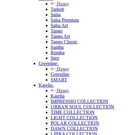
Назад
Tarkett
Salsa
Salsa Premium
Salsa Art
Tango
Tango Art
Tango Classic
Samba
Rumba
Step
Greenline
Назад
Greenline
SMART
Karelia
Назад
Karelia
IMPRESSIO COLLECTION
URBAN SOUL COLLECTION
TIME COLLECTION
LIGHT COLLECTION
POLAR COLLECTION
DAWN COLLECTION
LIBRA COLLECTION