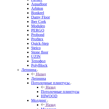
Aquafloor
Arbiton
Bonkeel
Damy Floor
Iber Cork
Moduleo
PERGO
Probond
Profitex
Quick-Step
Steico
Stone floor
UZIN
Тепофол
PolyBlock
Лепнина
Назад
Лепнина
Потолочные плинтусы
Назад
Потолочные плинтусы
HIWOOD
Молдинг
Назад