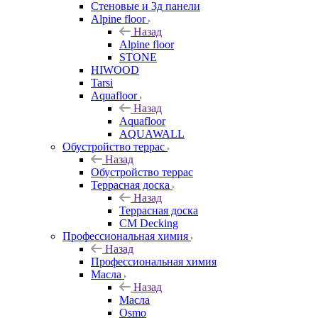
Стеновые и 3д панели
Alpine floor
Назад
Alpine floor
STONE
HIWOOD
Tarsi
Aquafloor
Назад
Aquafloor
AQUAWALL
Обустройство террас
Назад
Обустройство террас
Террасная доска
Назад
Террасная доска
CM Decking
Профессиональная химия
Назад
Профессиональная химия
Масла
Назад
Масла
Osmo