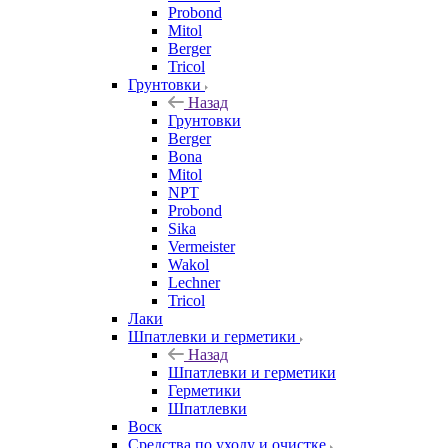
Probond
Mitol
Berger
Tricol
Грунтовки
Назад
Грунтовки
Berger
Bona
Mitol
NPT
Probond
Sika
Vermeister
Wakol
Lechner
Tricol
Лаки
Шпатлевки и герметики
Назад
Шпатлевки и герметики
Герметики
Шпатлевки
Воск
Средства по уходу и очистке