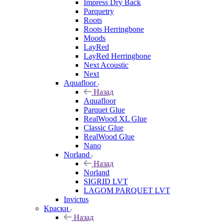
Impress Dry Back
Parquetry
Roots
Roots Herringbone
Moods
LayRed
LayRed Herringbone
Next Acoustic
Next
Aquafloor
Назад
Aquafloor
Parquet Glue
RealWood XL Glue
Classic Glue
RealWood Glue
Nano
Norland
Назад
Norland
SIGRID LVT
LAGOM PARQUET LVT
Invictus
Краски
Назад