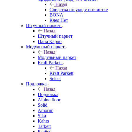
Назад
Средства по уходу и очистке
BONA
Клея Нет
Штучный паркет
Назад
Штучный паркет
Папа Карло
Модульный паркет
Назад
Модульный паркет
Kraft Parkett
Назад
Kraft Parkett
Select
Подложка
Назад
Подложка
Alpine floor
Solid
Amorim
Sika
Kahrs
Tarkett
Pavitec