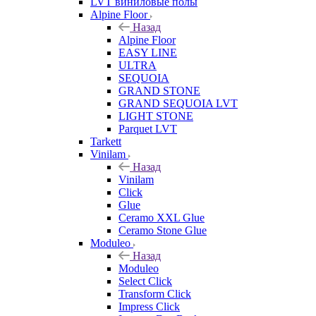
LVT виниловые полы
Alpine Floor
Назад
Alpine Floor
EASY LINE
ULTRA
SEQUOIA
GRAND STONE
GRAND SEQUOIA LVT
LIGHT STONE
Parquet LVT
Tarkett
Vinilam
Назад
Vinilam
Click
Glue
Ceramo XXL Glue
Ceramo Stone Glue
Moduleo
Назад
Moduleo
Select Click
Transform Click
Impress Click