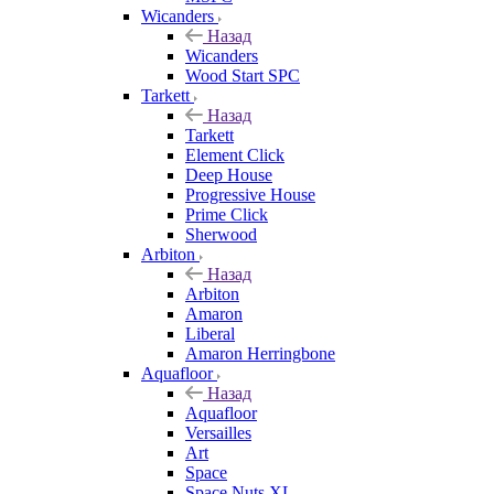
Wicanders
Назад
Wicanders
Wood Start SPC
Tarkett
Назад
Tarkett
Element Click
Deep House
Progressive House
Prime Click
Sherwood
Arbiton
Назад
Arbiton
Amaron
Liberal
Amaron Herringbone
Aquafloor
Назад
Aquafloor
Versailles
Art
Space
Space Nuts XL