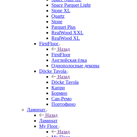
Space Parquet Light
Stone XL
Quartz
Stone
Parquet Plus
RealWood XXL
RealWood XL
FirstFloor
Назад
FirstFloor
Английская ёлка
Однополосные декоры
Döcke Tavola
Назад
Döcke Tavola
Капри
Бормио
Сан-Ремо
Портофино
Ламинат
Назад
Ламинат
My Floor
Назад