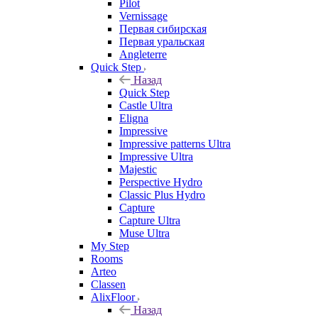
Pilot
Vernissage
Первая сибирская
Первая уральская
Angleterre
Quick Step
Назад
Quick Step
Castle Ultra
Eligna
Impressive
Impressive patterns Ultra
Impressive Ultra
Majestic
Perspective Hydro
Classic Plus Hydro
Capture
Capture Ultra
Muse Ultra
My Step
Rooms
Arteo
Classen
AlixFloor
Назад