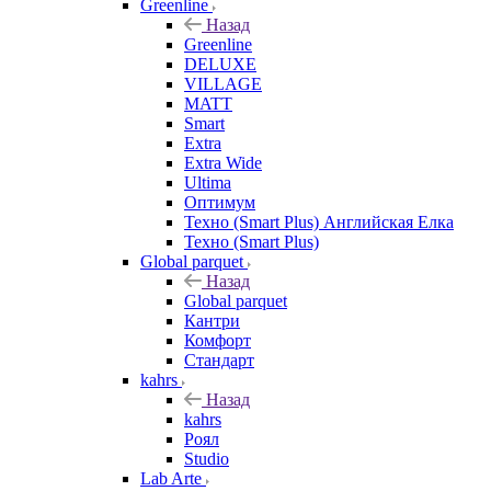
Greenline
Назад
Greenline
DELUXE
VILLAGE
MATT
Smart
Extra
Extra Wide
Ultima
Оптимум
Техно (Smart Plus) Английская Елка
Техно (Smart Plus)
Global parquet
Назад
Global parquet
Кантри
Комфорт
Стандарт
kahrs
Назад
kahrs
Роял
Studio
Lab Arte