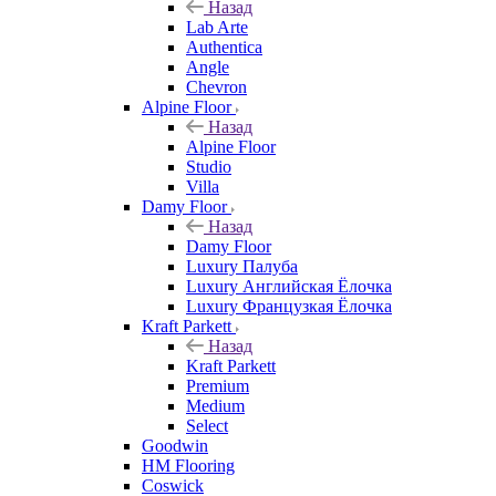
Назад
Lab Arte
Authentica
Angle
Chevron
Alpine Floor
Назад
Alpine Floor
Studio
Villa
Damy Floor
Назад
Damy Floor
Luxury Палуба
Luxury Английская Ёлочка
Luxury Французкая Ёлочка
Kraft Parkett
Назад
Kraft Parkett
Premium
Medium
Select
Goodwin
HM Flooring
Coswick