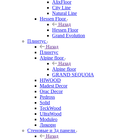
AlixFloor
City Line
Natural Line
Hessen Floor
Назад
Hessen Floor
Grand Evolution
Плинтус
Назад
Плинтус
Alpine floor
Назад
Alpine floor
GRAND SEQUOIA
HIWOOD
Madest Decor
Orac Decor
Pedross
Solid
TeckWood
UltraWood
Moduleo
Ликорн
Стеновые и 3д панели
Назад