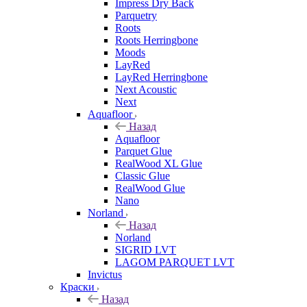
Impress Dry Back
Parquetry
Roots
Roots Herringbone
Moods
LayRed
LayRed Herringbone
Next Acoustic
Next
Aquafloor
Назад
Aquafloor
Parquet Glue
RealWood XL Glue
Classic Glue
RealWood Glue
Nano
Norland
Назад
Norland
SIGRID LVT
LAGOM PARQUET LVT
Invictus
Краски
Назад