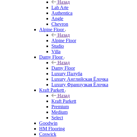
Назад
Lab Arte
Authentica
Angle
Chevron
Alpine Floor
Назад
Alpine Floor
Studio
Villa
Damy Floor
Назад
Damy Floor
Luxury Палуба
Luxury Английская Ёлочка
Luxury Французкая Ёлочка
Kraft Parkett
Назад
Kraft Parkett
Premium
Medium
Select
Goodwin
HM Flooring
Coswick