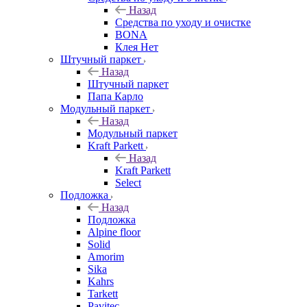
Назад
Средства по уходу и очистке
BONA
Клея Нет
Штучный паркет
Назад
Штучный паркет
Папа Карло
Модульный паркет
Назад
Модульный паркет
Kraft Parkett
Назад
Kraft Parkett
Select
Подложка
Назад
Подложка
Alpine floor
Solid
Amorim
Sika
Kahrs
Tarkett
Pavitec