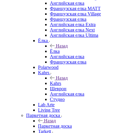
Английская елка
Французская елка MATT
Французская елка Village
Французская елка
Английская елка Extra
Английская елка Next
Английская елка Ultima
Ёлка
Назад
Ёлка
Английская елка
Французская елка
Polarwood
Kahrs
Назад
Kahrs
Шеврон
Английская елка
Студио
Lab Arte
Living Tree
Паркетная доска
Назад
Паркетная доска
Tarkett