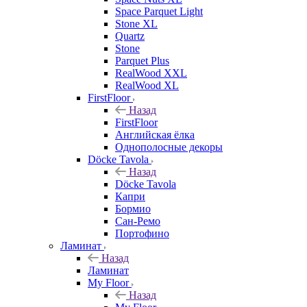
Space Parquet Light
Stone XL
Quartz
Stone
Parquet Plus
RealWood XXL
RealWood XL
FirstFloor
Назад
FirstFloor
Английская ёлка
Однополосные декоры
Döcke Tavola
Назад
Döcke Tavola
Капри
Бормио
Сан-Ремо
Портофино
Ламинат
Назад
Ламинат
My Floor
Назад