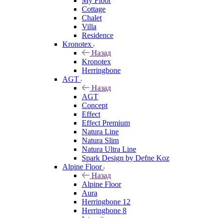
My Floor
Cottage
Chalet
Villa
Residence
Kronotex
Назад
Kronotex
Herringbone
AGT
Назад
AGT
Concept
Effect
Effect Premium
Natura Line
Natura Slim
Natura Ultra Line
Spark Design by Defne Koz
Alpine Floor
Назад
Alpine Floor
Aura
Herringbone 12
Herringbone 8