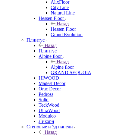
AlixFloor
City Line
Natural Line
Hessen Floor
Назад
Hessen Floor
Grand Evolution
Плинтус
Назад
Плинтус
Alpine floor
Назад
Alpine floor
GRAND SEQUOIA
HIWOOD
Madest Decor
Orac Decor
Pedross
Solid
TeckWood
UltraWood
Moduleo
Ликорн
Стеновые и 3д панели
Назад