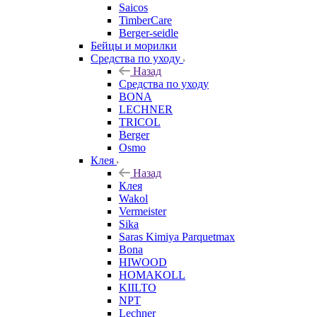
Saicos
TimberCare
Berger-seidle
Бейцы и морилки
Средства по уходу
Назад
Средства по уходу
BONA
LECHNER
TRICOL
Berger
Osmo
Клея
Назад
Клея
Wakol
Vermeister
Sika
Saras Kimiya Parquetmax
Bona
HIWOOD
HOMAKOLL
KIILTO
NPT
Lechner