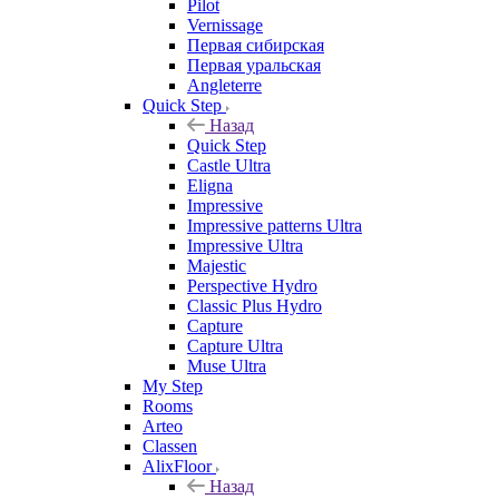
Pilot
Vernissage
Первая сибирская
Первая уральская
Angleterre
Quick Step
Назад
Quick Step
Castle Ultra
Eligna
Impressive
Impressive patterns Ultra
Impressive Ultra
Majestic
Perspective Hydro
Classic Plus Hydro
Capture
Capture Ultra
Muse Ultra
My Step
Rooms
Arteo
Classen
AlixFloor
Назад