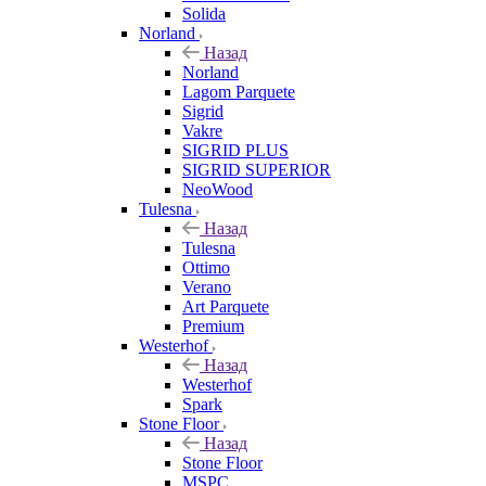
Solida
Norland
Назад
Norland
Lagom Parquete
Sigrid
Vakre
SIGRID PLUS
SIGRID SUPERIOR
NeoWood
Tulesna
Назад
Tulesna
Ottimo
Verano
Art Parquete
Premium
Westerhof
Назад
Westerhof
Spark
Stone Floor
Назад
Stone Floor
MSPC