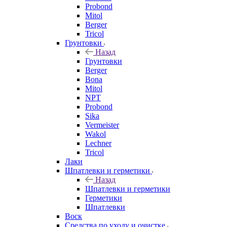
Probond
Mitol
Berger
Tricol
Грунтовки
Назад
Грунтовки
Berger
Bona
Mitol
NPT
Probond
Sika
Vermeister
Wakol
Lechner
Tricol
Лаки
Шпатлевки и герметики
Назад
Шпатлевки и герметики
Герметики
Шпатлевки
Воск
Средства по уходу и очистке