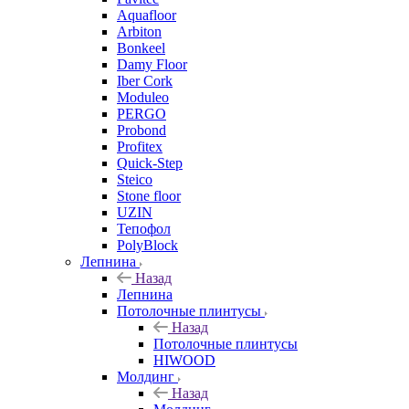
Aquafloor
Arbiton
Bonkeel
Damy Floor
Iber Cork
Moduleo
PERGO
Probond
Profitex
Quick-Step
Steico
Stone floor
UZIN
Тепофол
PolyBlock
Лепнина
Назад
Лепнина
Потолочные плинтусы
Назад
Потолочные плинтусы
HIWOOD
Молдинг
Назад