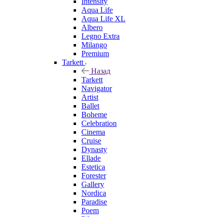
Intensity
Aqua Life
Aqua Life XL
Albero
Legno Extra
Milango
Premium
Tarkett
Назад
Tarkett
Navigator
Artist
Ballet
Boheme
Celebration
Cinema
Cruise
Dynasty
Ellade
Estetica
Forester
Gallery
Nordica
Paradise
Poem