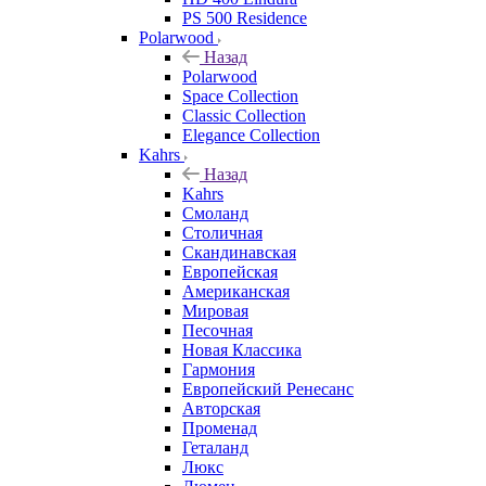
PS 500 Residence
Polarwood
Назад
Polarwood
Space Collection
Classic Collection
Elegance Collection
Kahrs
Назад
Kahrs
Смоланд
Столичная
Скандинавская
Европейская
Американская
Мировая
Песочная
Новая Классика
Гармония
Европейский Ренесанс
Авторская
Променад
Геталанд
Люкс