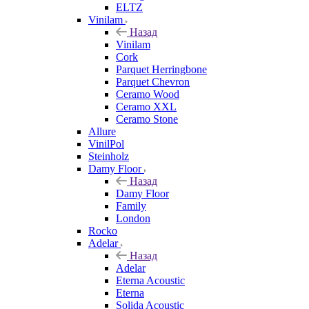
ELTZ
Vinilam
Назад
Vinilam
Cork
Parquet Herringbone
Parquet Chevron
Ceramo Wood
Ceramo XXL
Ceramo Stone
Allure
VinilPol
Steinholz
Damy Floor
Назад
Damy Floor
Family
London
Rocko
Adelar
Назад
Adelar
Eterna Acoustic
Eterna
Solida Acoustic