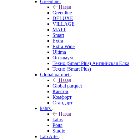
Greenline
Назад
Greenline
DELUXE
VILLAGE
MATT
Smart
Extra
Extra Wide
Ultima
Оптимум
Техно (Smart Plus) Английская Елка
Техно (Smart Plus)
Global parquet
Назад
Global parquet
Кантри
Комфорт
Стандарт
kahrs
Назад
kahrs
Роял
Studio
Lab Arte