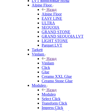
LVT виниловые полы
Alpine Floor
Назад
Alpine Floor
EASY LINE
ULTRA
SEQUOIA
GRAND STONE
GRAND SEQUOIA LVT
LIGHT STONE
Parquet LVT
Tarkett
Vinilam
Назад
Vinilam
Click
Glue
Ceramo XXL Glue
Ceramo Stone Glue
Moduleo
Назад
Moduleo
Select Click
Transform Click
Impress Click