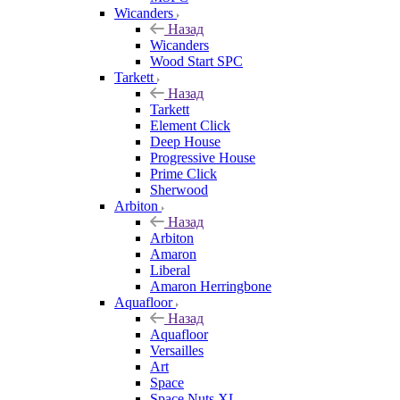
Wicanders
Назад
Wicanders
Wood Start SPC
Tarkett
Назад
Tarkett
Element Click
Deep House
Progressive House
Prime Click
Sherwood
Arbiton
Назад
Arbiton
Amaron
Liberal
Amaron Herringbone
Aquafloor
Назад
Aquafloor
Versailles
Art
Space
Space Nuts XL