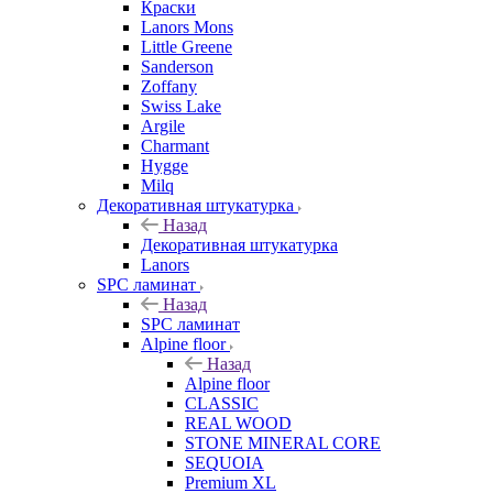
Краски
Lanors Mons
Little Greene
Sanderson
Zoffany
Swiss Lake
Argile
Charmant
Hygge
Milq
Декоративная штукатурка
Назад
Декоративная штукатурка
Lanors
SPC ламинат
Назад
SPC ламинат
Alpine floor
Назад
Alpine floor
CLASSIC
REAL WOOD
STONE MINERAL CORE
SEQUOIA
Premium XL