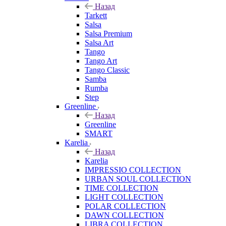
Назад
Tarkett
Salsa
Salsa Premium
Salsa Art
Tango
Tango Art
Tango Classic
Samba
Rumba
Step
Greenline
Назад
Greenline
SMART
Karelia
Назад
Karelia
IMPRESSIO COLLECTION
URBAN SOUL COLLECTION
TIME COLLECTION
LIGHT COLLECTION
POLAR COLLECTION
DAWN COLLECTION
LIBRA COLLECTION