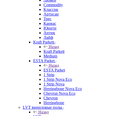
Люмен
Commodity
Классик
Артисан
Трес
Канвас
Юнити
Антик
Лайф
Kraft Parkett
Назад
Kraft Parkett
Medium
ESTA Parket
Назад
ESTA Parket
1 Strip
1 Strip Nova Eco
1 Strip Nova
Herringbone Nova Eco
Chevron Nova Eco
Chevron
Herringbone
LVT виниловые полы
Назад