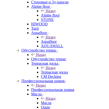
Стеновые и 3д панели
Alpine floor
Назад
Alpine floor
STONE
HIWOOD
Tarsi
Aquafloor
Назад
Aquafloor
AQUAWALL
Обустройство террас
Назад
Обустройство террас
Террасная доска
Назад
Террасная доска
CM Decking
Профессиональная химия
Назад
Профессиональная химия
Масла
Назад
Масла
Osmo