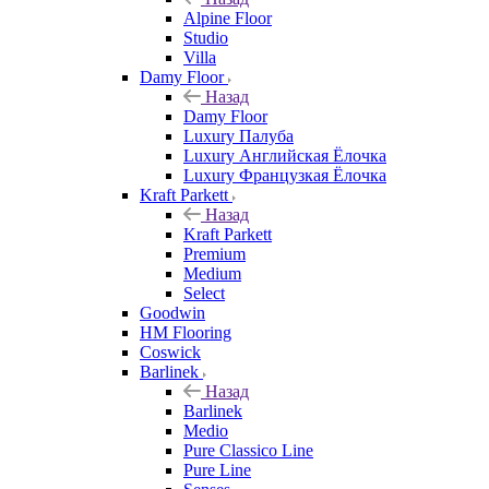
Alpine Floor
Studio
Villa
Damy Floor
Назад
Damy Floor
Luxury Палуба
Luxury Английская Ёлочка
Luxury Французкая Ёлочка
Kraft Parkett
Назад
Kraft Parkett
Premium
Medium
Select
Goodwin
HM Flooring
Coswick
Barlinek
Назад
Barlinek
Medio
Pure Classico Line
Pure Line