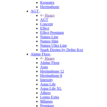
Kronotex
Herringbone
AGT
Назад
AGT
Concept
Effect
Effect Premium
Natura Line
Natura Slim
Natura Ultra Line
Spark Design by Defne Koz
Alpine Floor
Назад
Alpine Floor
Aura
Herringbone 12
Herringbone 8
Intensity
Aqua Life
Aqua Life XL
Albero
Legno Extra
Milango
Premium