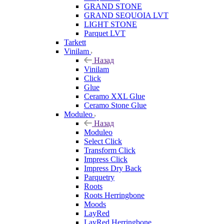
GRAND STONE
GRAND SEQUOIA LVT
LIGHT STONE
Parquet LVT
Tarkett
Vinilam
Назад
Vinilam
Click
Glue
Ceramo XXL Glue
Ceramo Stone Glue
Moduleo
Назад
Moduleo
Select Click
Transform Click
Impress Click
Impress Dry Back
Parquetry
Roots
Roots Herringbone
Moods
LayRed
LayRed Herringbone