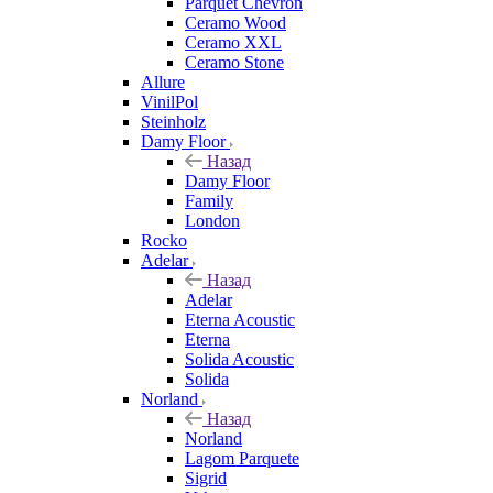
Parquet Chevron
Ceramo Wood
Ceramo XXL
Ceramo Stone
Allure
VinilPol
Steinholz
Damy Floor
Назад
Damy Floor
Family
London
Rocko
Adelar
Назад
Adelar
Eterna Acoustic
Eterna
Solida Acoustic
Solida
Norland
Назад
Norland
Lagom Parquete
Sigrid