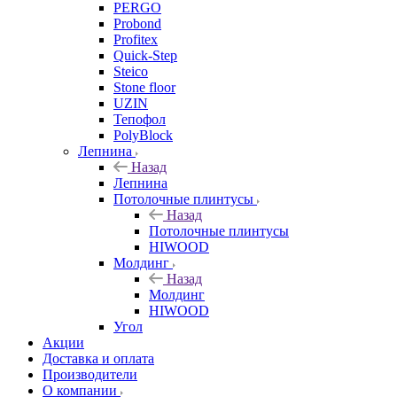
PERGO
Probond
Profitex
Quick-Step
Steico
Stone floor
UZIN
Тепофол
PolyBlock
Лепнина
Назад
Лепнина
Потолочные плинтусы
Назад
Потолочные плинтусы
HIWOOD
Молдинг
Назад
Молдинг
HIWOOD
Угол
Акции
Доставка и оплата
Производители
О компании