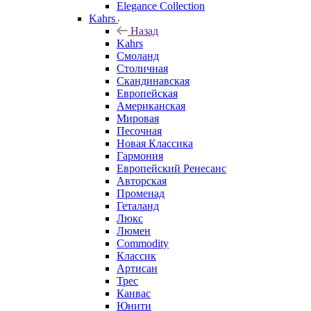
Elegance Collection
Kahrs
Назад
Kahrs
Смоланд
Столичная
Скандинавская
Европейская
Американская
Мировая
Песочная
Новая Классика
Гармония
Европейский Ренесанс
Авторская
Променад
Геталанд
Люкс
Люмен
Commodity
Классик
Артисан
Трес
Канвас
Юнити