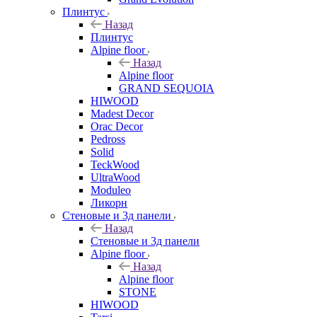
Плинтус
Назад
Плинтус
Alpine floor
Назад
Alpine floor
GRAND SEQUOIA
HIWOOD
Madest Decor
Orac Decor
Pedross
Solid
TeckWood
UltraWood
Moduleo
Ликорн
Стеновые и 3д панели
Назад
Стеновые и 3д панели
Alpine floor
Назад
Alpine floor
STONE
HIWOOD