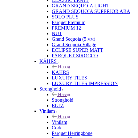
CLASSIC LIGHT
GRAND SEQUOIA LIGHT
GRAND SEQUOIA SUPERIOR ABA
SOLO PLUS
Parquet Premium
PREMIUM 12
NUT
Grand Sequoia (5 мм)
Grand Sequoia Village
ECLIPSE SUPER MATT
PARQUET SIROCCO
KÄHRS
Назад
KÄHRS
LUXURY TILES
LUXURY TILES IMPRESSION
Stronghold
Назад
Stronghold
ELTZ
Vinilam
Назад
Vinilam
Cork
Parquet Herringbone