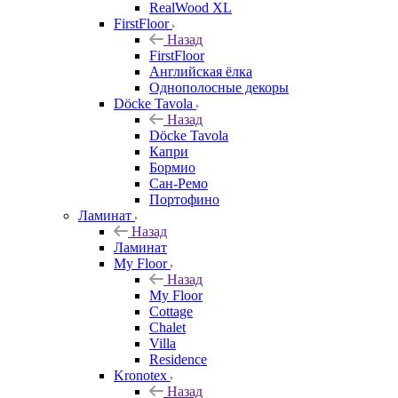
RealWood XL
FirstFloor
Назад
FirstFloor
Английская ёлка
Однополосные декоры
Döcke Tavola
Назад
Döcke Tavola
Капри
Бормио
Сан-Ремо
Портофино
Ламинат
Назад
Ламинат
My Floor
Назад
My Floor
Cottage
Chalet
Villa
Residence
Kronotex
Назад