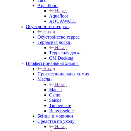
Tarsi
Aquafloor
Назад
Aquafloor
AQUAWALL
Обустройство террас
Назад
Обустройство террас
Террасная доска
Назад
Террасная доска
CM Decking
Профессиональная химия
Назад
Профессиональная химия
Масла
Назад
Масла
Osmo
Saicos
TimberCare
Berger-seidle
Бейцы и морилки
Средства по уходу
Назад