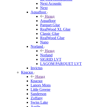
Next Acoustic
Next
Aquafloor
Назад
Aquafloor
Parquet Glue
RealWood XL Glue
Classic Glue
RealWood Glue
Nano
Norland
Назад
Norland
SIGRID LVT
LAGOM PARQUET LVT
Invictus
Краски
Назад
Краски
Lanors Mons
Little Greene
Sanderson
Zoffany
Swiss Lake
Argile