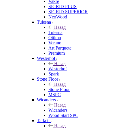
Vakre
SIGRID PLUS
SIGRID SUPERIOR
NeoWood
Tulesna
Назад
Tulesna
Ottimo
Verano
Art Parquete
Premium
Westerhof
Назад
Westerhof
Spark
Stone Floor
Назад
Stone Floor
MSPC
Wicanders
Назад
Wicanders
Wood Start SPC
Tarkett
Назад