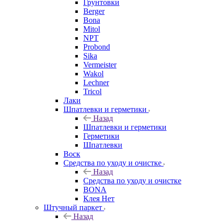
Грунтовки
Berger
Bona
Mitol
NPT
Probond
Sika
Vermeister
Wakol
Lechner
Tricol
Лаки
Шпатлевки и герметики
Назад
Шпатлевки и герметики
Герметики
Шпатлевки
Воск
Средства по уходу и очистке
Назад
Средства по уходу и очистке
BONA
Клея Нет
Штучный паркет
Назад