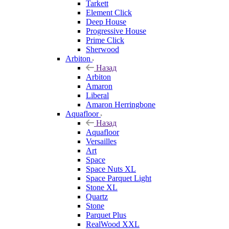
Tarkett
Element Click
Deep House
Progressive House
Prime Click
Sherwood
Arbiton
Назад
Arbiton
Amaron
Liberal
Amaron Herringbone
Aquafloor
Назад
Aquafloor
Versailles
Art
Space
Space Nuts XL
Space Parquet Light
Stone XL
Quartz
Stone
Parquet Plus
RealWood XXL