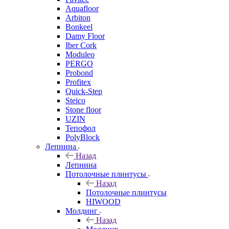
Aquafloor
Arbiton
Bonkeel
Damy Floor
Iber Cork
Moduleo
PERGO
Probond
Profitex
Quick-Step
Steico
Stone floor
UZIN
Тепофол
PolyBlock
Лепнина
Назад
Лепнина
Потолочные плинтусы
Назад
Потолочные плинтусы
HIWOOD
Молдинг
Назад