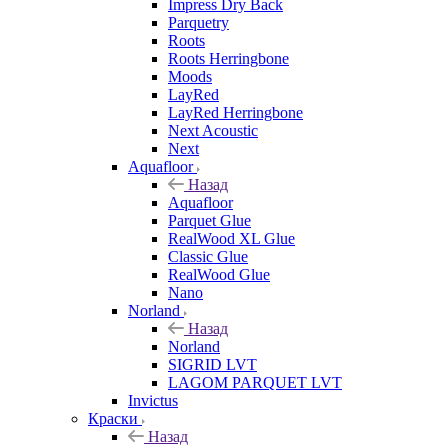
Impress Dry Back
Parquetry
Roots
Roots Herringbone
Moods
LayRed
LayRed Herringbone
Next Acoustic
Next
Aquafloor
Назад
Aquafloor
Parquet Glue
RealWood XL Glue
Classic Glue
RealWood Glue
Nano
Norland
Назад
Norland
SIGRID LVT
LAGOM PARQUET LVT
Invictus
Краски
Назад