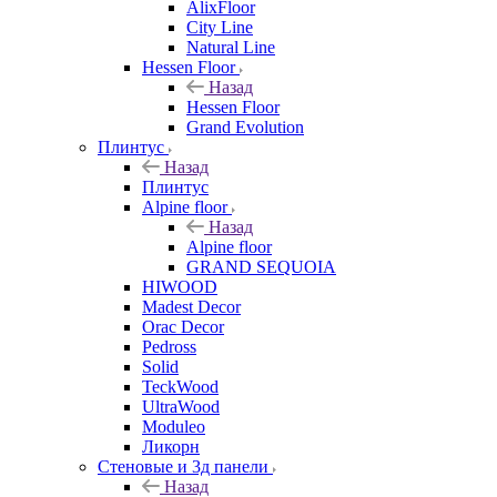
AlixFloor
City Line
Natural Line
Hessen Floor
Назад
Hessen Floor
Grand Evolution
Плинтус
Назад
Плинтус
Alpine floor
Назад
Alpine floor
GRAND SEQUOIA
HIWOOD
Madest Decor
Orac Decor
Pedross
Solid
TeckWood
UltraWood
Moduleo
Ликорн
Стеновые и 3д панели
Назад