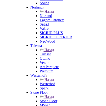
Solida
Norland
Назад
Norland
Lagom Parquete
Sigrid
Vakre
SIGRID PLUS
SIGRID SUPERIOR
NeoWood
Tulesna
Назад
Tulesna
Ottimo
Verano
Art Parquete
Premium
Westerhof
Назад
Westerhof
Spark
Stone Floor
Назад
Stone Floor
MSPC