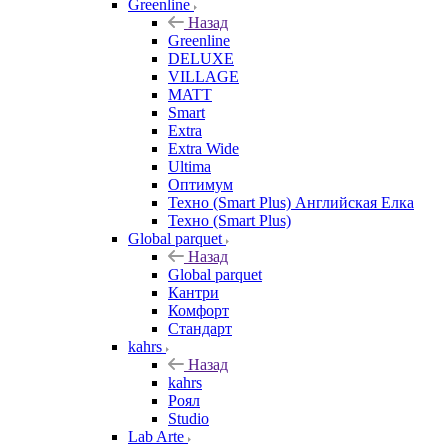
Greenline
Назад
Greenline
DELUXE
VILLAGE
MATT
Smart
Extra
Extra Wide
Ultima
Оптимум
Техно (Smart Plus) Английская Елка
Техно (Smart Plus)
Global parquet
Назад
Global parquet
Кантри
Комфорт
Стандарт
kahrs
Назад
kahrs
Роял
Studio
Lab Arte