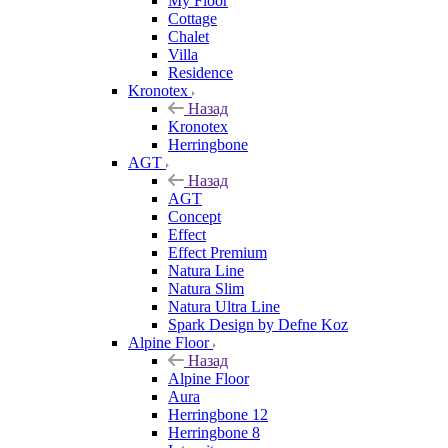
My Floor
Cottage
Chalet
Villa
Residence
Kronotex
Назад
Kronotex
Herringbone
AGT
Назад
AGT
Concept
Effect
Effect Premium
Natura Line
Natura Slim
Natura Ultra Line
Spark Design by Defne Koz
Alpine Floor
Назад
Alpine Floor
Aura
Herringbone 12
Herringbone 8