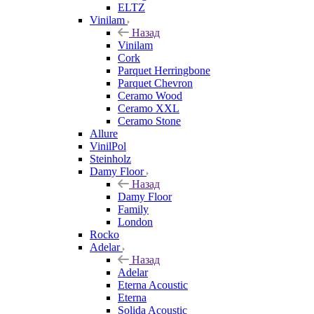
ELTZ
Vinilam
Назад
Vinilam
Cork
Parquet Herringbone
Parquet Chevron
Ceramo Wood
Ceramo XXL
Ceramo Stone
Allure
VinilPol
Steinholz
Damy Floor
Назад
Damy Floor
Family
London
Rocko
Adelar
Назад
Adelar
Eterna Acoustic
Eterna
Solida Acoustic