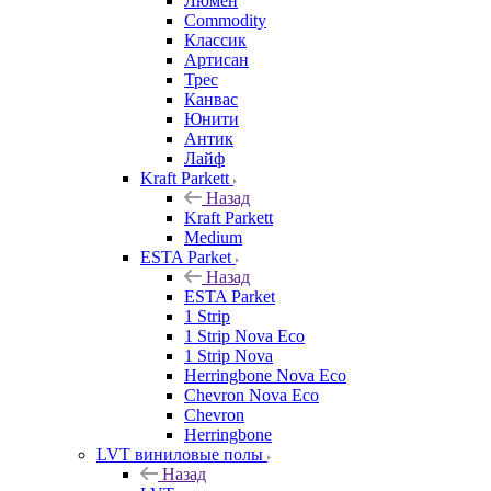
Люмен
Commodity
Классик
Артисан
Трес
Канвас
Юнити
Антик
Лайф
Kraft Parkett
Назад
Kraft Parkett
Medium
ESTA Parket
Назад
ESTA Parket
1 Strip
1 Strip Nova Eco
1 Strip Nova
Herringbone Nova Eco
Chevron Nova Eco
Chevron
Herringbone
LVT виниловые полы
Назад