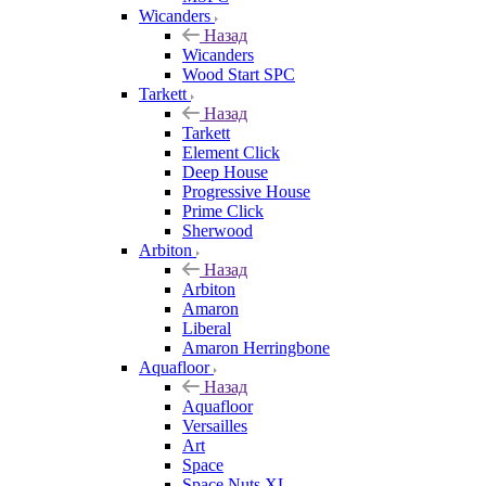
Wicanders
Назад
Wicanders
Wood Start SPC
Tarkett
Назад
Tarkett
Element Click
Deep House
Progressive House
Prime Click
Sherwood
Arbiton
Назад
Arbiton
Amaron
Liberal
Amaron Herringbone
Aquafloor
Назад
Aquafloor
Versailles
Art
Space
Space Nuts XL