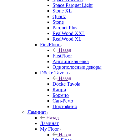
Space Parquet Light
Stone XL
Quartz
Stone
Parquet Plus
RealWood XXL
RealWood XL
FirstFloor
Назад
FirstFloor
Английская ёлка
Однополосные декоры
Döcke Tavola
Назад
Döcke Tavola
Капри
Бормио
Сан-Ремо
Портофино
Ламинат
Назад
Ламинат
My Floor
Назад