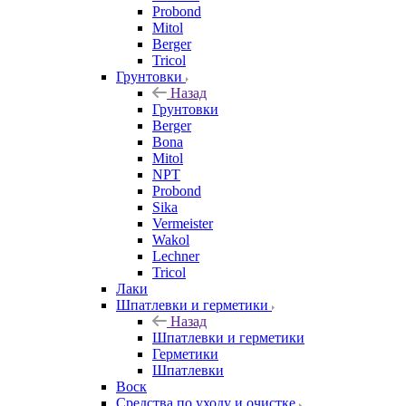
Probond
Mitol
Berger
Tricol
Грунтовки
Назад
Грунтовки
Berger
Bona
Mitol
NPT
Probond
Sika
Vermeister
Wakol
Lechner
Tricol
Лаки
Шпатлевки и герметики
Назад
Шпатлевки и герметики
Герметики
Шпатлевки
Воск
Средства по уходу и очистке