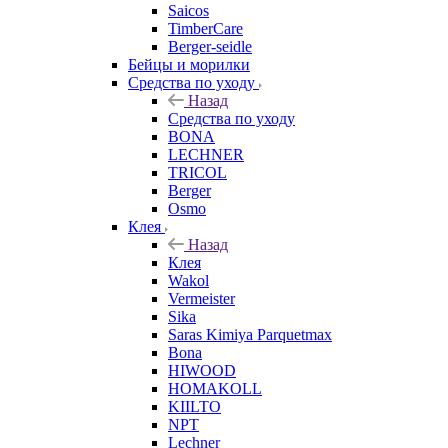
Saicos
TimberCare
Berger-seidle
Бейцы и морилки
Средства по уходу
Назад
Средства по уходу
BONA
LECHNER
TRICOL
Berger
Osmo
Клея
Назад
Клея
Wakol
Vermeister
Sika
Saras Kimiya Parquetmax
Bona
HIWOOD
HOMAKOLL
KIILTO
NPT
Lechner