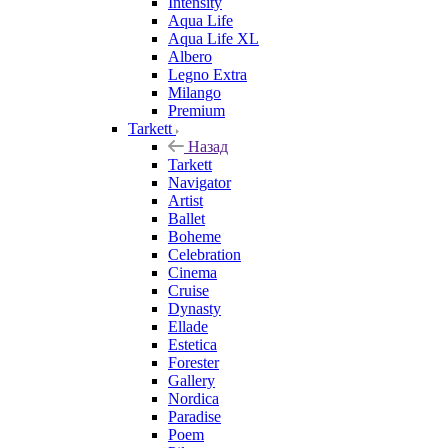
Intensity
Aqua Life
Aqua Life XL
Albero
Legno Extra
Milango
Premium
Tarkett
Назад
Tarkett
Navigator
Artist
Ballet
Boheme
Celebration
Cinema
Cruise
Dynasty
Ellade
Estetica
Forester
Gallery
Nordica
Paradise
Poem