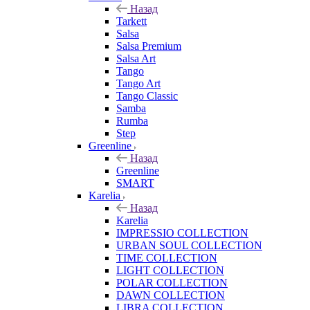
Назад
Tarkett
Salsa
Salsa Premium
Salsa Art
Tango
Tango Art
Tango Classic
Samba
Rumba
Step
Greenline
Назад
Greenline
SMART
Karelia
Назад
Karelia
IMPRESSIO COLLECTION
URBAN SOUL COLLECTION
TIME COLLECTION
LIGHT COLLECTION
POLAR COLLECTION
DAWN COLLECTION
LIBRA COLLECTION