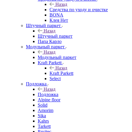
Назад
Средства по уходу и очистке
BONA
Клея Нет
Штучный паркет
Назад
Штучный паркет
Папа Карло
Модульный паркет
Назад
Модульный паркет
Kraft Parkett
Назад
Kraft Parkett
Select
Подложка
Назад
Подложка
Alpine floor
Solid
Amorim
Sika
Kahrs
Tarkett
Pavitec