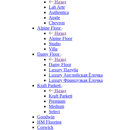
Назад
Lab Arte
Authentica
Angle
Chevron
Alpine Floor
Назад
Alpine Floor
Studio
Villa
Damy Floor
Назад
Damy Floor
Luxury Палуба
Luxury Английская Ёлочка
Luxury Французкая Ёлочка
Kraft Parkett
Назад
Kraft Parkett
Premium
Medium
Select
Goodwin
HM Flooring
Coswick