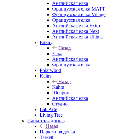
Английская елка
Французская елка MATT
Французская елка Village
Французская елка
Английская елка Extra
Английская елка Next
Английская елка Ultima
Ёлка
Назад
Ёлка
Английская елка
Французская елка
Polarwood
Kahrs
Назад
Kahrs
Шеврон
Английская елка
Студио
Lab Arte
Living Tree
Паркетная доска
Назад
Паркетная доска
Tarkett