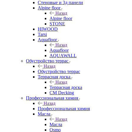
Стеновые и 3д панели
Alpine floor
Назад
Alpine floor
STONE
HIWOOD
Tarsi
Aquafloor
Назад
Aquafloor
AQUAWALL
Обустройство террас
Назад
Обустройство террас
Террасная доска
Назад
Террасная доска
CM Decking
Профессиональная химия
Назад
Профессиональная химия
Масла
Назад
Масла
Osmo