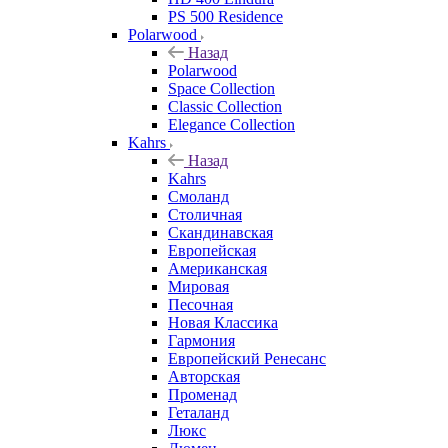
PS 500 Residence
Polarwood
Назад
Polarwood
Space Collection
Classic Collection
Elegance Collection
Kahrs
Назад
Kahrs
Смоланд
Столичная
Скандинавская
Европейская
Американская
Мировая
Песочная
Новая Классика
Гармония
Европейский Ренесанс
Авторская
Променад
Геталанд
Люкс