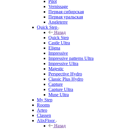
Pilot
Vernissage
Первая сибирская
Первая уральская
Angleterre
Quick Step
Назад
Quick Step
Castle Ultra
Eligna
Impressive
Impressive patterns Ultra
Impressive Ultra
Majestic
Perspective Hydro
Classic Plus Hydro
Capture
Capture Ultra
Muse Ultra
My Step
Rooms
Arteo
Classen
AlixFloor
Назад