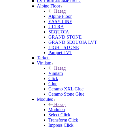
LVT виниловые полы
Alpine Floor
Назад
Alpine Floor
EASY LINE
ULTRA
SEQUOIA
GRAND STONE
GRAND SEQUOIA LVT
LIGHT STONE
Parquet LVT
Tarkett
Vinilam
Назад
Vinilam
Click
Glue
Ceramo XXL Glue
Ceramo Stone Glue
Moduleo
Назад
Moduleo
Select Click
Transform Click
Impress Click