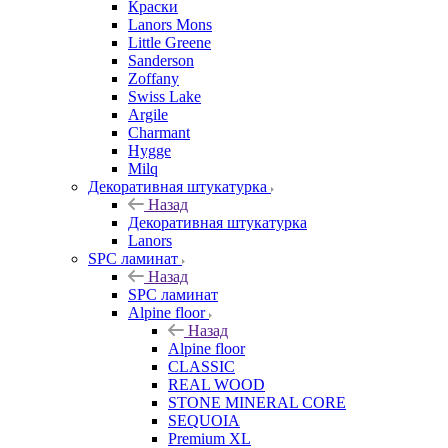
Краски
Lanors Mons
Little Greene
Sanderson
Zoffany
Swiss Lake
Argile
Charmant
Hygge
Milq
Декоративная штукатурка
Назад
Декоративная штукатурка
Lanors
SPC ламинат
Назад
SPC ламинат
Alpine floor
Назад
Alpine floor
CLASSIC
REAL WOOD
STONE MINERAL CORE
SEQUOIA
Premium XL