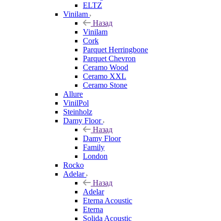
ELTZ
Vinilam
Назад
Vinilam
Cork
Parquet Herringbone
Parquet Chevron
Ceramo Wood
Ceramo XXL
Ceramo Stone
Allure
VinilPol
Steinholz
Damy Floor
Назад
Damy Floor
Family
London
Rocko
Adelar
Назад
Adelar
Eterna Acoustic
Eterna
Solida Acoustic