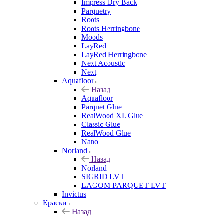
Impress Dry Back
Parquetry
Roots
Roots Herringbone
Moods
LayRed
LayRed Herringbone
Next Acoustic
Next
Aquafloor
Назад
Aquafloor
Parquet Glue
RealWood XL Glue
Classic Glue
RealWood Glue
Nano
Norland
Назад
Norland
SIGRID LVT
LAGOM PARQUET LVT
Invictus
Краски
Назад