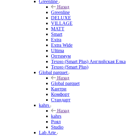
Greenline
Назад
Greenline
DELUXE
VILLAGE
MATT
Smart
Extra
Extra Wide
Ultima
Оптимум
Техно (Smart Plus) Английская Елка
Техно (Smart Plus)
Global parquet
Назад
Global parquet
Кантри
Комфорт
Стандарт
kahrs
Назад
kahrs
Роял
Studio
Lab Arte