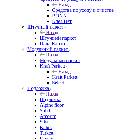
Назад
Средства по уходу и очистке
BONA
Клея Нет
Штучный паркет
Назад
Штучный паркет
Папа Карло
Модульный паркет
Назад
Модульный паркет
Kraft Parkett
Назад
Kraft Parkett
Select
Подложка
Назад
Подложка
Alpine floor
Solid
Amorim
Sika
Kahrs
Tarkett
Pavitec