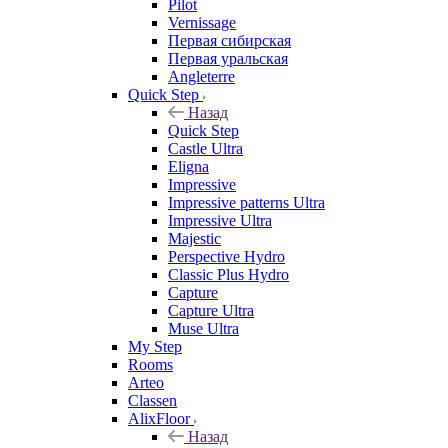
Pilot
Vernissage
Первая сибирская
Первая уральская
Angleterre
Quick Step
Назад
Quick Step
Castle Ultra
Eligna
Impressive
Impressive patterns Ultra
Impressive Ultra
Majestic
Perspective Hydro
Classic Plus Hydro
Capture
Capture Ultra
Muse Ultra
My Step
Rooms
Arteo
Classen
AlixFloor
Назад