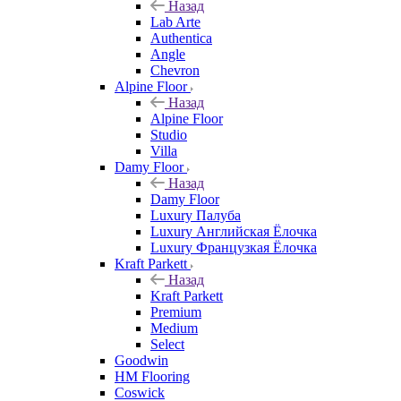
Назад
Lab Arte
Authentica
Angle
Chevron
Alpine Floor
Назад
Alpine Floor
Studio
Villa
Damy Floor
Назад
Damy Floor
Luxury Палуба
Luxury Английская Ёлочка
Luxury Французкая Ёлочка
Kraft Parkett
Назад
Kraft Parkett
Premium
Medium
Select
Goodwin
HM Flooring
Coswick