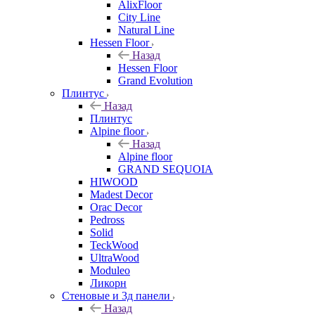
AlixFloor
City Line
Natural Line
Hessen Floor
Назад
Hessen Floor
Grand Evolution
Плинтус
Назад
Плинтус
Alpine floor
Назад
Alpine floor
GRAND SEQUOIA
HIWOOD
Madest Decor
Orac Decor
Pedross
Solid
TeckWood
UltraWood
Moduleo
Ликорн
Стеновые и 3д панели
Назад