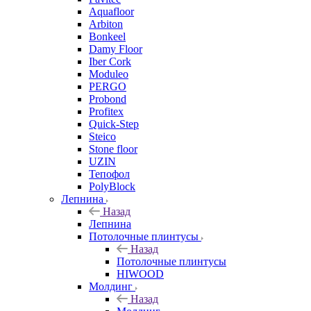
Aquafloor
Arbiton
Bonkeel
Damy Floor
Iber Cork
Moduleo
PERGO
Probond
Profitex
Quick-Step
Steico
Stone floor
UZIN
Тепофол
PolyBlock
Лепнина
Назад
Лепнина
Потолочные плинтусы
Назад
Потолочные плинтусы
HIWOOD
Молдинг
Назад