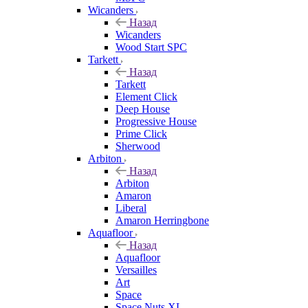
Wicanders
Назад
Wicanders
Wood Start SPC
Tarkett
Назад
Tarkett
Element Click
Deep House
Progressive House
Prime Click
Sherwood
Arbiton
Назад
Arbiton
Amaron
Liberal
Amaron Herringbone
Aquafloor
Назад
Aquafloor
Versailles
Art
Space
Space Nuts XL