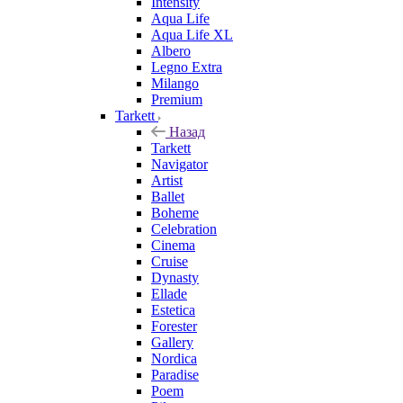
Intensity
Aqua Life
Aqua Life XL
Albero
Legno Extra
Milango
Premium
Tarkett
Назад
Tarkett
Navigator
Artist
Ballet
Boheme
Celebration
Cinema
Cruise
Dynasty
Ellade
Estetica
Forester
Gallery
Nordica
Paradise
Poem