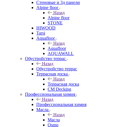
Стеновые и 3д панели
Alpine floor
Назад
Alpine floor
STONE
HIWOOD
Tarsi
Aquafloor
Назад
Aquafloor
AQUAWALL
Обустройство террас
Назад
Обустройство террас
Террасная доска
Назад
Террасная доска
CM Decking
Профессиональная химия
Назад
Профессиональная химия
Масла
Назад
Масла
Osmo