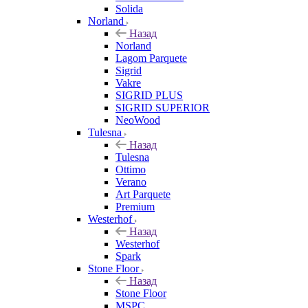
Solida
Norland
Назад
Norland
Lagom Parquete
Sigrid
Vakre
SIGRID PLUS
SIGRID SUPERIOR
NeoWood
Tulesna
Назад
Tulesna
Ottimo
Verano
Art Parquete
Premium
Westerhof
Назад
Westerhof
Spark
Stone Floor
Назад
Stone Floor
MSPC