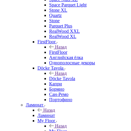
Space Parquet Light
Stone XL
Quartz
Stone
Parquet Plus
RealWood XXL
RealWood XL
FirstFloor
Назад
FirstFloor
Английская ёлка
Однополосные декоры
Döcke Tavola
Назад
Döcke Tavola
Капри
Бормио
Сан-Ремо
Портофино
Ламинат
Назад
Ламинат
My Floor
Назад