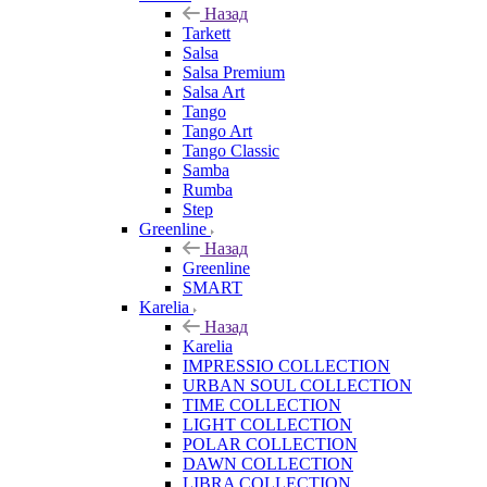
Назад
Tarkett
Salsa
Salsa Premium
Salsa Art
Tango
Tango Art
Tango Classic
Samba
Rumba
Step
Greenline
Назад
Greenline
SMART
Karelia
Назад
Karelia
IMPRESSIO COLLECTION
URBAN SOUL COLLECTION
TIME COLLECTION
LIGHT COLLECTION
POLAR COLLECTION
DAWN COLLECTION
LIBRA COLLECTION