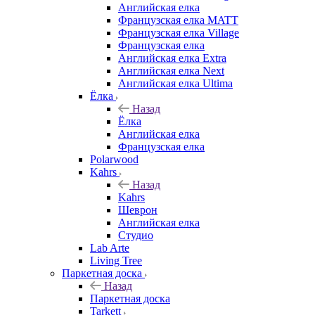
Английская елка
Французская елка MATT
Французская елка Village
Французская елка
Английская елка Extra
Английская елка Next
Английская елка Ultima
Ёлка
Назад
Ёлка
Английская елка
Французская елка
Polarwood
Kahrs
Назад
Kahrs
Шеврон
Английская елка
Студио
Lab Arte
Living Tree
Паркетная доска
Назад
Паркетная доска
Tarkett