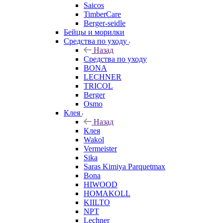
Saicos
TimberCare
Berger-seidle
Бейцы и морилки
Средства по уходу
Назад
Средства по уходу
BONA
LECHNER
TRICOL
Berger
Osmo
Клея
Назад
Клея
Wakol
Vermeister
Sika
Saras Kimiya Parquetmax
Bona
HIWOOD
HOMAKOLL
KIILTO
NPT
Lechner