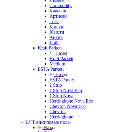
Люмен
Commodity
Классик
Артисан
Трес
Канвас
Юнити
Антик
Лайф
Kraft Parkett
Назад
Kraft Parkett
Medium
ESTA Parket
Назад
ESTA Parket
1 Strip
1 Strip Nova Eco
1 Strip Nova
Herringbone Nova Eco
Chevron Nova Eco
Chevron
Herringbone
LVT виниловые полы
Назад