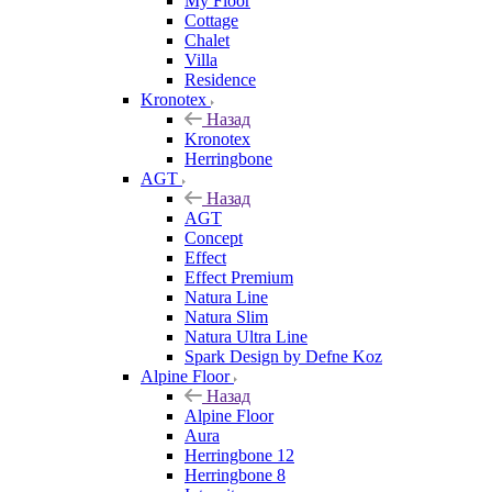
My Floor
Cottage
Chalet
Villa
Residence
Kronotex
Назад
Kronotex
Herringbone
AGT
Назад
AGT
Concept
Effect
Effect Premium
Natura Line
Natura Slim
Natura Ultra Line
Spark Design by Defne Koz
Alpine Floor
Назад
Alpine Floor
Aura
Herringbone 12
Herringbone 8