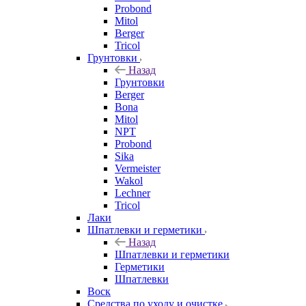
Probond
Mitol
Berger
Tricol
Грунтовки
Назад
Грунтовки
Berger
Bona
Mitol
NPT
Probond
Sika
Vermeister
Wakol
Lechner
Tricol
Лаки
Шпатлевки и герметики
Назад
Шпатлевки и герметики
Герметики
Шпатлевки
Воск
Средства по уходу и очистке