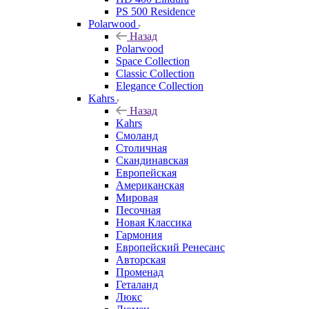
PS 500 Residence
Polarwood
Назад
Polarwood
Space Collection
Classic Collection
Elegance Collection
Kahrs
Назад
Kahrs
Смоланд
Столичная
Скандинавская
Европейская
Американская
Мировая
Песочная
Новая Классика
Гармония
Европейский Ренесанс
Авторская
Променад
Геталанд
Люкс