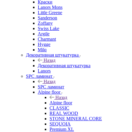
Краски
Lanors Mons
Little Greene
Sanderson
Zoffany
Swiss Lake
Argile
Charmant
Hygge
Milq
Декоративная штукатурка
Назад
Декоративная штукатурка
Lanors
SPC ламинат
Назад
SPC ламинат
Alpine floor
Назад
Alpine floor
CLASSIC
REAL WOOD
STONE MINERAL CORE
SEQUOIA
Premium XL