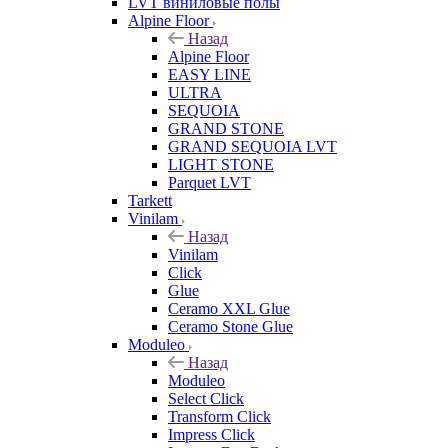
LVT виниловые полы
Alpine Floor
Назад
Alpine Floor
EASY LINE
ULTRA
SEQUOIA
GRAND STONE
GRAND SEQUOIA LVT
LIGHT STONE
Parquet LVT
Tarkett
Vinilam
Назад
Vinilam
Click
Glue
Ceramo XXL Glue
Ceramo Stone Glue
Moduleo
Назад
Moduleo
Select Click
Transform Click
Impress Click