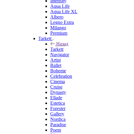
Intensity
Aqua Life
Aqua Life XL
Albero
Legno Extra
Milango
Premium
Tarkett
Назад
Tarkett
Navigator
Artist
Ballet
Boheme
Celebration
Cinema
Cruise
Dynasty
Ellade
Estetica
Forester
Gallery
Nordica
Paradise
Poem