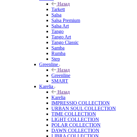
Назад
Tarkett
Salsa
Salsa Premium
Salsa Art
Tango
Tango Art
Tango Classic
Samba
Rumba
Step
Greenline
Назад
Greenline
SMART
Karelia
Назад
Karelia
IMPRESSIO COLLECTION
URBAN SOUL COLLECTION
TIME COLLECTION
LIGHT COLLECTION
POLAR COLLECTION
DAWN COLLECTION
LIBRA COLLECTION