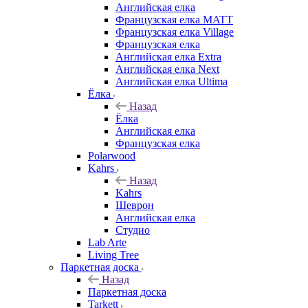
Английская елка
Французская елка MATT
Французская елка Village
Французская елка
Английская елка Extra
Английская елка Next
Английская елка Ultima
Ёлка
Назад
Ёлка
Английская елка
Французская елка
Polarwood
Kahrs
Назад
Kahrs
Шеврон
Английская елка
Студио
Lab Arte
Living Tree
Паркетная доска
Назад
Паркетная доска
Tarkett