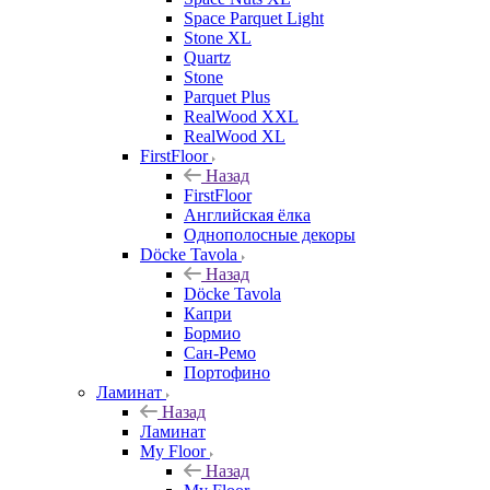
Space Parquet Light
Stone XL
Quartz
Stone
Parquet Plus
RealWood XXL
RealWood XL
FirstFloor
Назад
FirstFloor
Английская ёлка
Однополосные декоры
Döcke Tavola
Назад
Döcke Tavola
Капри
Бормио
Сан-Ремо
Портофино
Ламинат
Назад
Ламинат
My Floor
Назад