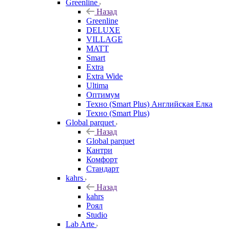
Greenline
Назад
Greenline
DELUXE
VILLAGE
MATT
Smart
Extra
Extra Wide
Ultima
Оптимум
Техно (Smart Plus) Английская Елка
Техно (Smart Plus)
Global parquet
Назад
Global parquet
Кантри
Комфорт
Стандарт
kahrs
Назад
kahrs
Роял
Studio
Lab Arte