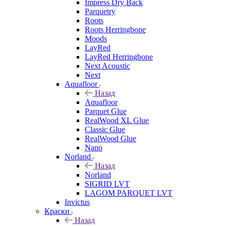
Impress Dry Back
Parquetry
Roots
Roots Herringbone
Moods
LayRed
LayRed Herringbone
Next Acoustic
Next
Aquafloor
Назад
Aquafloor
Parquet Glue
RealWood XL Glue
Classic Glue
RealWood Glue
Nano
Norland
Назад
Norland
SIGRID LVT
LAGOM PARQUET LVT
Invictus
Краски
Назад