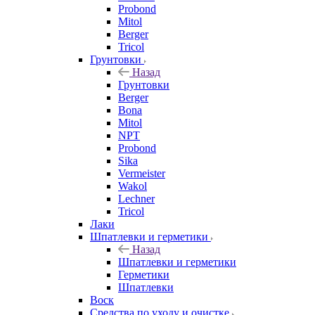
Probond
Mitol
Berger
Tricol
Грунтовки
Назад
Грунтовки
Berger
Bona
Mitol
NPT
Probond
Sika
Vermeister
Wakol
Lechner
Tricol
Лаки
Шпатлевки и герметики
Назад
Шпатлевки и герметики
Герметики
Шпатлевки
Воск
Средства по уходу и очистке