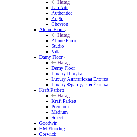
Назад
Lab Arte
Authentica
Angle
Chevron
Alpine Floor
Назад
Alpine Floor
Studio
Villa
Damy Floor
Назад
Damy Floor
Luxury Палуба
Luxury Английская Ёлочка
Luxury Французкая Ёлочка
Kraft Parkett
Назад
Kraft Parkett
Premium
Medium
Select
Goodwin
HM Flooring
Coswick