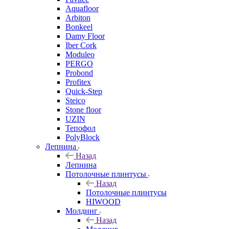
Aquafloor
Arbiton
Bonkeel
Damy Floor
Iber Cork
Moduleo
PERGO
Probond
Profitex
Quick-Step
Steico
Stone floor
UZIN
Тепофол
PolyBlock
Лепнина
Назад
Лепнина
Потолочные плинтусы
Назад
Потолочные плинтусы
HIWOOD
Молдинг
Назад