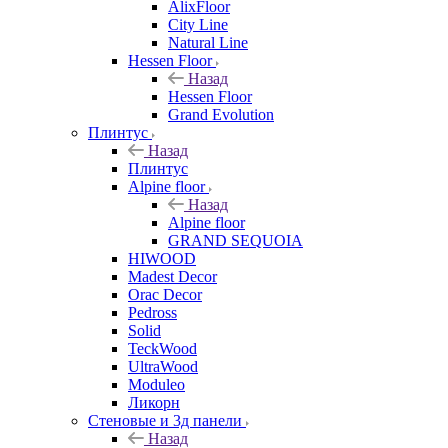
AlixFloor
City Line
Natural Line
Hessen Floor
Назад
Hessen Floor
Grand Evolution
Плинтус
Назад
Плинтус
Alpine floor
Назад
Alpine floor
GRAND SEQUOIA
HIWOOD
Madest Decor
Orac Decor
Pedross
Solid
TeckWood
UltraWood
Moduleo
Ликорн
Стеновые и 3д панели
Назад