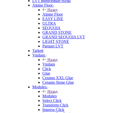
LVT виниловые полы
Alpine Floor
Назад
Alpine Floor
EASY LINE
ULTRA
SEQUOIA
GRAND STONE
GRAND SEQUOIA LVT
LIGHT STONE
Parquet LVT
Tarkett
Vinilam
Назад
Vinilam
Click
Glue
Ceramo XXL Glue
Ceramo Stone Glue
Moduleo
Назад
Moduleo
Select Click
Transform Click
Impress Click