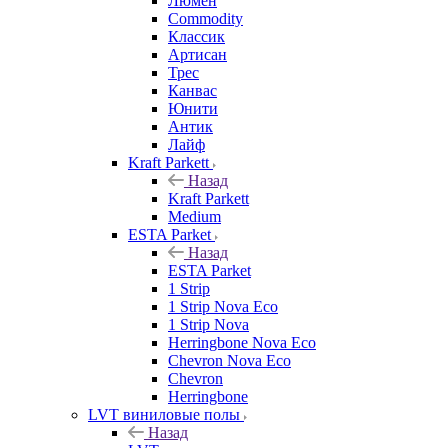
Люмен
Commodity
Классик
Артисан
Трес
Канвас
Юнити
Антик
Лайф
Kraft Parkett
Назад
Kraft Parkett
Medium
ESTA Parket
Назад
ESTA Parket
1 Strip
1 Strip Nova Eco
1 Strip Nova
Herringbone Nova Eco
Chevron Nova Eco
Chevron
Herringbone
LVT виниловые полы
Назад