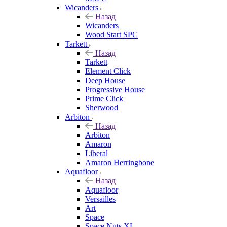
Wicanders
Назад
Wicanders
Wood Start SPC
Tarkett
Назад
Tarkett
Element Click
Deep House
Progressive House
Prime Click
Sherwood
Arbiton
Назад
Arbiton
Amaron
Liberal
Amaron Herringbone
Aquafloor
Назад
Aquafloor
Versailles
Art
Space
Space Nuts XL