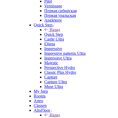
Pilot
Vernissage
Первая сибирская
Первая уральская
Angleterre
Quick Step
Назад
Quick Step
Castle Ultra
Eligna
Impressive
Impressive patterns Ultra
Impressive Ultra
Majestic
Perspective Hydro
Classic Plus Hydro
Capture
Capture Ultra
Muse Ultra
My Step
Rooms
Arteo
Classen
AlixFloor
Назад