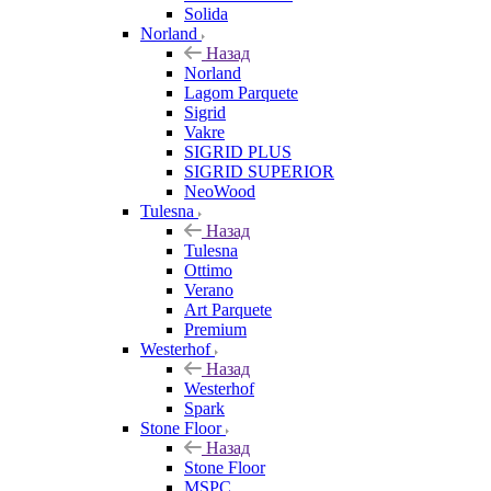
Solida
Norland
Назад
Norland
Lagom Parquete
Sigrid
Vakre
SIGRID PLUS
SIGRID SUPERIOR
NeoWood
Tulesna
Назад
Tulesna
Ottimo
Verano
Art Parquete
Premium
Westerhof
Назад
Westerhof
Spark
Stone Floor
Назад
Stone Floor
MSPC