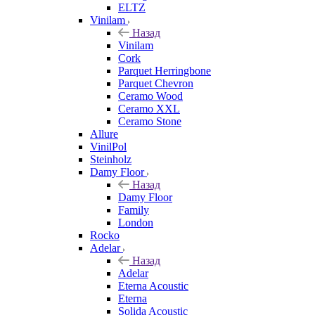
ELTZ
Vinilam
Назад
Vinilam
Cork
Parquet Herringbone
Parquet Chevron
Ceramo Wood
Ceramo XXL
Ceramo Stone
Allure
VinilPol
Steinholz
Damy Floor
Назад
Damy Floor
Family
London
Rocko
Adelar
Назад
Adelar
Eterna Acoustic
Eterna
Solida Acoustic