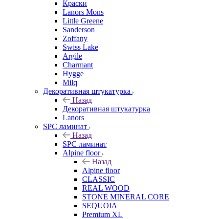
Краски
Lanors Mons
Little Greene
Sanderson
Zoffany
Swiss Lake
Argile
Charmant
Hygge
Milq
Декоративная штукатурка
Назад
Декоративная штукатурка
Lanors
SPC ламинат
Назад
SPC ламинат
Alpine floor
Назад
Alpine floor
CLASSIC
REAL WOOD
STONE MINERAL CORE
SEQUOIA
Premium XL