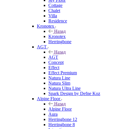
My Floor
Cottage
Chalet
Villa
Residence
Kronotex
Назад
Kronotex
Herringbone
AGT
Назад
AGT
Concept
Effect
Effect Premium
Natura Line
Natura Slim
Natura Ultra Line
Spark Design by Defne Koz
Alpine Floor
Назад
Alpine Floor
Aura
Herringbone 12
Herringbone 8