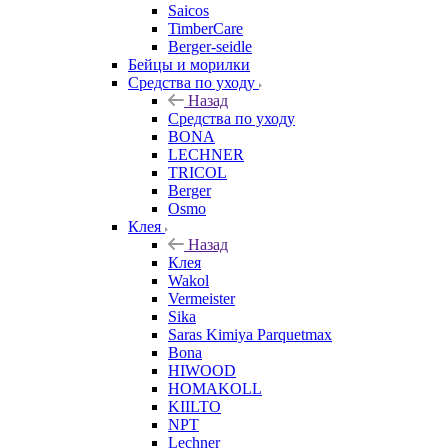
Saicos
TimberCare
Berger-seidle
Бейцы и морилки
Средства по уходу
Назад
Средства по уходу
BONA
LECHNER
TRICOL
Berger
Osmo
Клея
Назад
Клея
Wakol
Vermeister
Sika
Saras Kimiya Parquetmax
Bona
HIWOOD
HOMAKOLL
KIILTO
NPT
Lechner