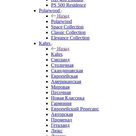
PS 500 Residence
Polarwood
Назад
Polarwood
Space Collection
Classic Collection
Elegance Collection
Kahrs
Назад
Kahrs
Смоланд
Столичная
Скандинавская
Европейская
Американская
Мировая
Песочная
Новая Классика
Гармония
Европейский Ренесанс
Авторская
Променад
Геталанд
Люкс