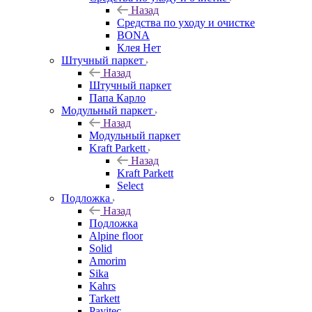
Назад
Средства по уходу и очистке
BONA
Клея Нет
Штучный паркет
Назад
Штучный паркет
Папа Карло
Модульный паркет
Назад
Модульный паркет
Kraft Parkett
Назад
Kraft Parkett
Select
Подложка
Назад
Подложка
Alpine floor
Solid
Amorim
Sika
Kahrs
Tarkett
Pavitec