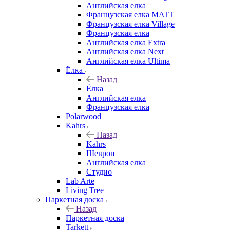
Английская елка
Французская елка MATT
Французская елка Village
Французская елка
Английская елка Extra
Английская елка Next
Английская елка Ultima
Ёлка
Назад
Ёлка
Английская елка
Французская елка
Polarwood
Kahrs
Назад
Kahrs
Шеврон
Английская елка
Студио
Lab Arte
Living Tree
Паркетная доска
Назад
Паркетная доска
Tarkett