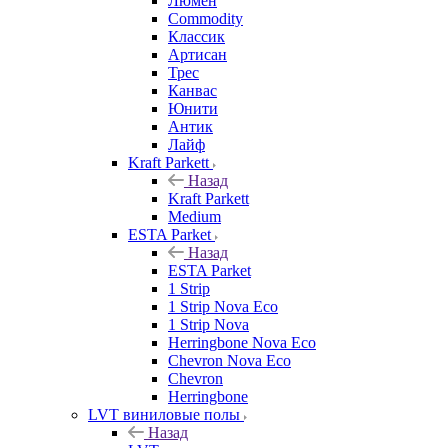
Люмен
Commodity
Классик
Артисан
Трес
Канвас
Юнити
Антик
Лайф
Kraft Parkett
Назад
Kraft Parkett
Medium
ESTA Parket
Назад
ESTA Parket
1 Strip
1 Strip Nova Eco
1 Strip Nova
Herringbone Nova Eco
Chevron Nova Eco
Chevron
Herringbone
LVT виниловые полы
Назад