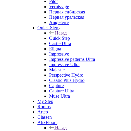
Pilot
Vernissage
Первая сибирская
Первая уральская
Angleterre
Quick Step
Назад
Quick Step
Castle Ultra
Eligna
Impressive
Impressive patterns Ultra
Impressive Ultra
Majestic
Perspective Hydro
Classic Plus Hydro
Capture
Capture Ultra
Muse Ultra
My Step
Rooms
Arteo
Classen
AlixFloor
Назад