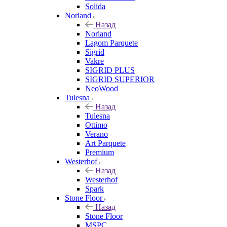
Solida
Norland
Назад
Norland
Lagom Parquete
Sigrid
Vakre
SIGRID PLUS
SIGRID SUPERIOR
NeoWood
Tulesna
Назад
Tulesna
Ottimo
Verano
Art Parquete
Premium
Westerhof
Назад
Westerhof
Spark
Stone Floor
Назад
Stone Floor
MSPC