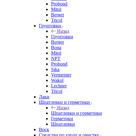
Probond
Mitol
Berger
Tricol
Грунтовки
Назад
Грунтовки
Berger
Bona
Mitol
NPT
Probond
Sika
Vermeister
Wakol
Lechner
Tricol
Лаки
Шпатлевки и герметики
Назад
Шпатлевки и герметики
Герметики
Шпатлевки
Воск
Средства по уходу и очистке