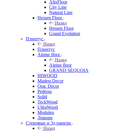
AlixFloor
City Line
Natural Line
Hessen Floor
Назад
Hessen Floor
Grand Evolution
Плинтус
Назад
Плинтус
Alpine floor
Назад
Alpine floor
GRAND SEQUOIA
HIWOOD
Madest Decor
Orac Decor
Pedross
Solid
TeckWood
UltraWood
Moduleo
Ликорн
Стеновые и 3д панели
Назад