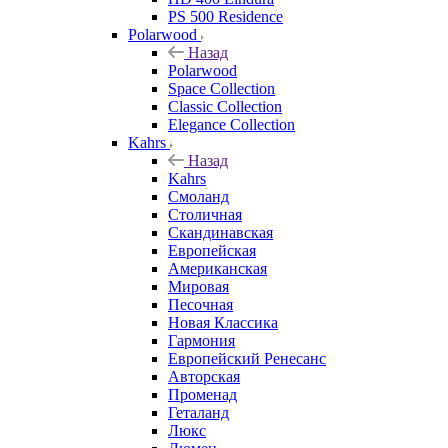
PS 500 Residence
Polarwood
Назад
Polarwood
Space Collection
Classic Collection
Elegance Collection
Kahrs
Назад
Kahrs
Смоланд
Столичная
Скандинавская
Европейская
Американская
Мировая
Песочная
Новая Классика
Гармония
Европейский Ренесанс
Авторская
Променад
Геталанд
Люкс