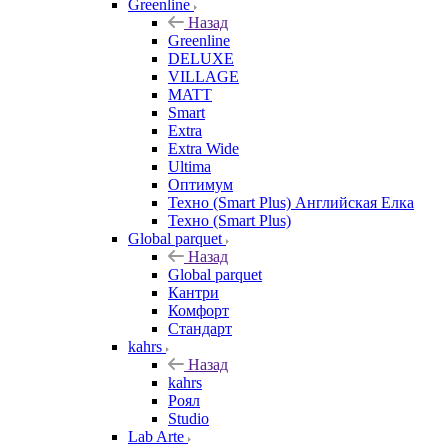
Greenline
Назад
Greenline
DELUXE
VILLAGE
MATT
Smart
Extra
Extra Wide
Ultima
Оптимум
Техно (Smart Plus) Английская Елка
Техно (Smart Plus)
Global parquet
Назад
Global parquet
Кантри
Комфорт
Стандарт
kahrs
Назад
kahrs
Роял
Studio
Lab Arte