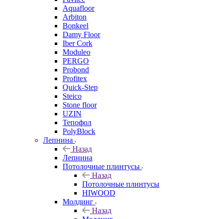
Aquafloor
Arbiton
Bonkeel
Damy Floor
Iber Cork
Moduleo
PERGO
Probond
Profitex
Quick-Step
Steico
Stone floor
UZIN
Тепофол
PolyBlock
Лепнина
Назад
Лепнина
Потолочные плинтусы
Назад
Потолочные плинтусы
HIWOOD
Молдинг
Назад