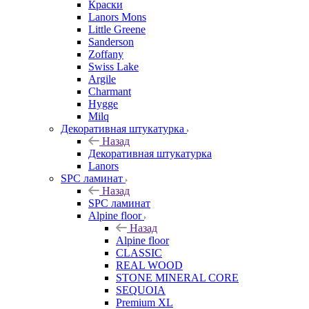
Краски
Lanors Mons
Little Greene
Sanderson
Zoffany
Swiss Lake
Argile
Charmant
Hygge
Milq
Декоративная штукатурка
Назад
Декоративная штукатурка
Lanors
SPC ламинат
Назад
SPC ламинат
Alpine floor
Назад
Alpine floor
CLASSIC
REAL WOOD
STONE MINERAL CORE
SEQUOIA
Premium XL