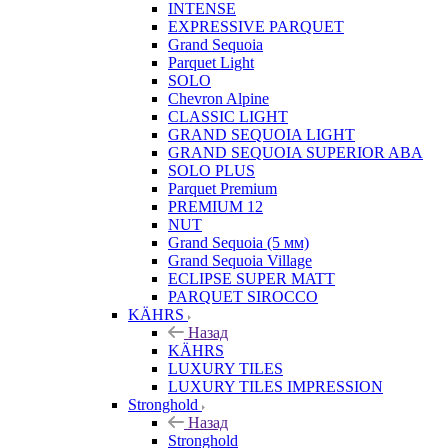
INTENSE
EXPRESSIVE PARQUET
Grand Sequoia
Parquet Light
SOLO
Chevron Alpine
CLASSIC LIGHT
GRAND SEQUOIA LIGHT
GRAND SEQUOIA SUPERIOR ABA
SOLO PLUS
Parquet Premium
PREMIUM 12
NUT
Grand Sequoia (5 мм)
Grand Sequoia Village
ECLIPSE SUPER MATT
PARQUET SIROCCO
KÄHRS
Назад
KÄHRS
LUXURY TILES
LUXURY TILES IMPRESSION
Stronghold
Назад
Stronghold