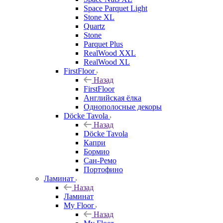
Space Parquet Light
Stone XL
Quartz
Stone
Parquet Plus
RealWood XXL
RealWood XL
FirstFloor
Назад
FirstFloor
Английская ёлка
Однополосные декоры
Döcke Tavola
Назад
Döcke Tavola
Капри
Бормио
Сан-Ремо
Портофино
Ламинат
Назад
Ламинат
My Floor
Назад