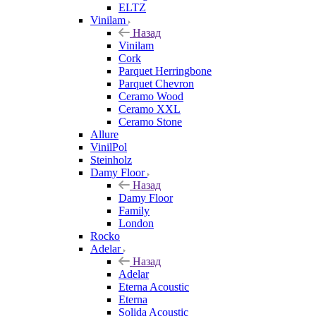
ELTZ
Vinilam
Назад
Vinilam
Cork
Parquet Herringbone
Parquet Chevron
Ceramo Wood
Ceramo XXL
Ceramo Stone
Allure
VinilPol
Steinholz
Damy Floor
Назад
Damy Floor
Family
London
Rocko
Adelar
Назад
Adelar
Eterna Acoustic
Eterna
Solida Acoustic