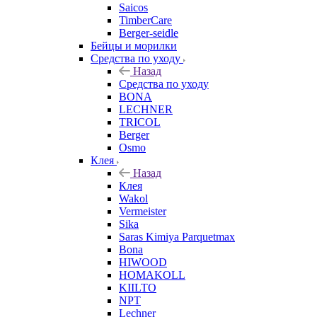
Saicos
TimberCare
Berger-seidle
Бейцы и морилки
Средства по уходу
Назад
Средства по уходу
BONA
LECHNER
TRICOL
Berger
Osmo
Клея
Назад
Клея
Wakol
Vermeister
Sika
Saras Kimiya Parquetmax
Bona
HIWOOD
HOMAKOLL
KIILTO
NPT
Lechner