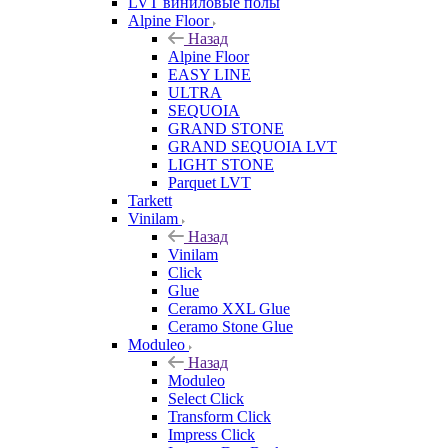
LVT виниловые полы
Alpine Floor
Назад
Alpine Floor
EASY LINE
ULTRA
SEQUOIA
GRAND STONE
GRAND SEQUOIA LVT
LIGHT STONE
Parquet LVT
Tarkett
Vinilam
Назад
Vinilam
Click
Glue
Ceramo XXL Glue
Ceramo Stone Glue
Moduleo
Назад
Moduleo
Select Click
Transform Click
Impress Click