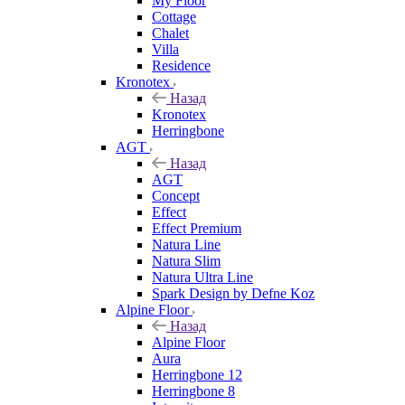
My Floor
Cottage
Chalet
Villa
Residence
Kronotex
Назад
Kronotex
Herringbone
AGT
Назад
AGT
Concept
Effect
Effect Premium
Natura Line
Natura Slim
Natura Ultra Line
Spark Design by Defne Koz
Alpine Floor
Назад
Alpine Floor
Aura
Herringbone 12
Herringbone 8