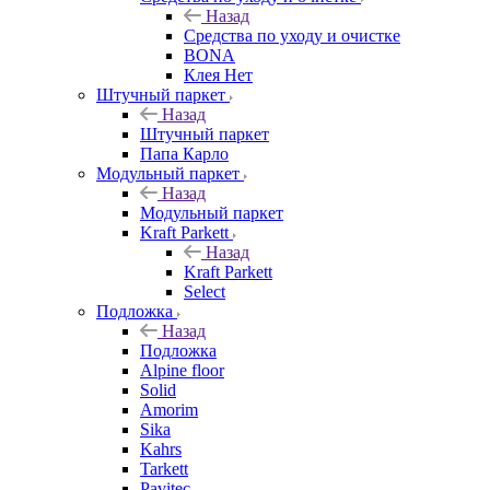
Назад
Средства по уходу и очистке
BONA
Клея Нет
Штучный паркет
Назад
Штучный паркет
Папа Карло
Модульный паркет
Назад
Модульный паркет
Kraft Parkett
Назад
Kraft Parkett
Select
Подложка
Назад
Подложка
Alpine floor
Solid
Amorim
Sika
Kahrs
Tarkett
Pavitec