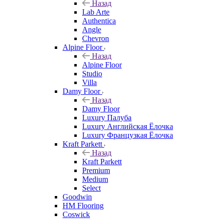
Назад
Lab Arte
Authentica
Angle
Chevron
Alpine Floor
Назад
Alpine Floor
Studio
Villa
Damy Floor
Назад
Damy Floor
Luxury Палуба
Luxury Английская Ёлочка
Luxury Французкая Ёлочка
Kraft Parkett
Назад
Kraft Parkett
Premium
Medium
Select
Goodwin
HM Flooring
Coswick