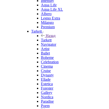
Intensity
Aqua Life
Aqua Life XL
Albero
Legno Extra
Milango
Premium
Tarkett
Назад
Tarkett
Navigator
Artist
Ballet
Boheme
Celebration
Cinema
Cruise
Dynasty
Ellade
Estetica
Forester
Gallery
Nordica
Paradise
Poem