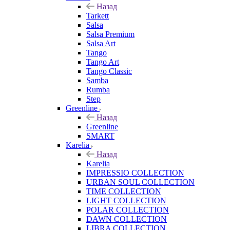
Назад
Tarkett
Salsa
Salsa Premium
Salsa Art
Tango
Tango Art
Tango Classic
Samba
Rumba
Step
Greenline
Назад
Greenline
SMART
Karelia
Назад
Karelia
IMPRESSIO COLLECTION
URBAN SOUL COLLECTION
TIME COLLECTION
LIGHT COLLECTION
POLAR COLLECTION
DAWN COLLECTION
LIBRA COLLECTION