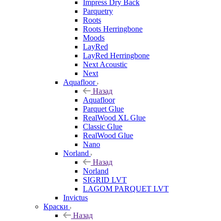
Impress Dry Back
Parquetry
Roots
Roots Herringbone
Moods
LayRed
LayRed Herringbone
Next Acoustic
Next
Aquafloor
Назад
Aquafloor
Parquet Glue
RealWood XL Glue
Classic Glue
RealWood Glue
Nano
Norland
Назад
Norland
SIGRID LVT
LAGOM PARQUET LVT
Invictus
Краски
Назад