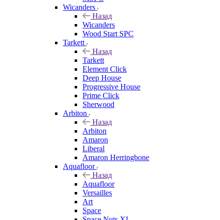
Wicanders
Назад
Wicanders
Wood Start SPC
Tarkett
Назад
Tarkett
Element Click
Deep House
Progressive House
Prime Click
Sherwood
Arbiton
Назад
Arbiton
Amaron
Liberal
Amaron Herringbone
Aquafloor
Назад
Aquafloor
Versailles
Art
Space
Space Nuts XL