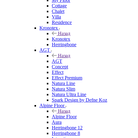
My Floor
Cottage
Chalet
Villa
Residence
Kronotex
Назад
Kronotex
Herringbone
AGT
Назад
AGT
Concept
Effect
Effect Premium
Natura Line
Natura Slim
Natura Ultra Line
Spark Design by Defne Koz
Alpine Floor
Назад
Alpine Floor
Aura
Herringbone 12
Herringbone 8