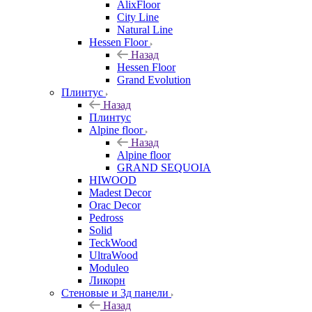
AlixFloor
City Line
Natural Line
Hessen Floor
Назад
Hessen Floor
Grand Evolution
Плинтус
Назад
Плинтус
Alpine floor
Назад
Alpine floor
GRAND SEQUOIA
HIWOOD
Madest Decor
Orac Decor
Pedross
Solid
TeckWood
UltraWood
Moduleo
Ликорн
Стеновые и 3д панели
Назад