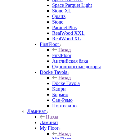
Space Parquet Light
Stone XL
Quartz
Stone
Parquet Plus
RealWood XXL
RealWood XL
FirstFloor
Назад
FirstFloor
Английская ёлка
Однополосные декоры
Döcke Tavola
Назад
Döcke Tavola
Капри
Бормио
Сан-Ремо
Портофино
Ламинат
Назад
Ламинат
My Floor
Назад