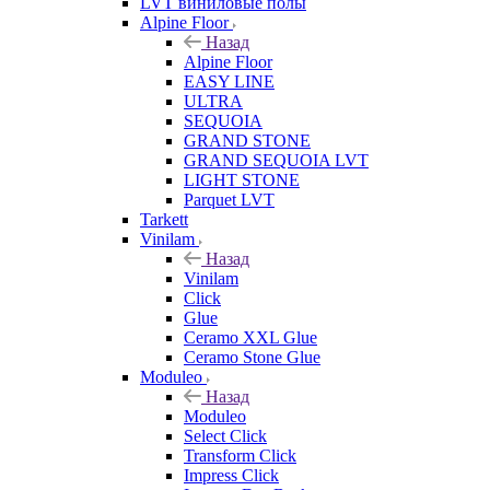
LVT виниловые полы
Alpine Floor
Назад
Alpine Floor
EASY LINE
ULTRA
SEQUOIA
GRAND STONE
GRAND SEQUOIA LVT
LIGHT STONE
Parquet LVT
Tarkett
Vinilam
Назад
Vinilam
Click
Glue
Ceramo XXL Glue
Ceramo Stone Glue
Moduleo
Назад
Moduleo
Select Click
Transform Click
Impress Click