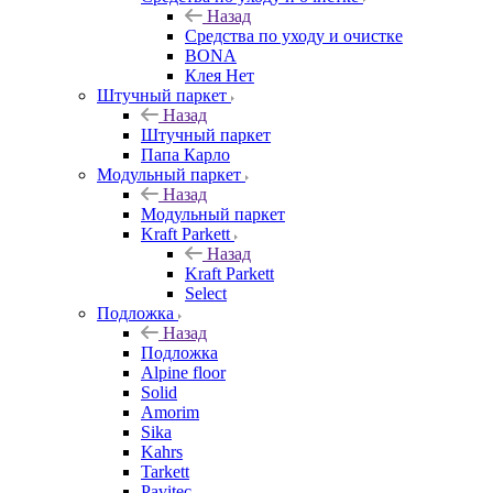
Назад
Средства по уходу и очистке
BONA
Клея Нет
Штучный паркет
Назад
Штучный паркет
Папа Карло
Модульный паркет
Назад
Модульный паркет
Kraft Parkett
Назад
Kraft Parkett
Select
Подложка
Назад
Подложка
Alpine floor
Solid
Amorim
Sika
Kahrs
Tarkett
Pavitec