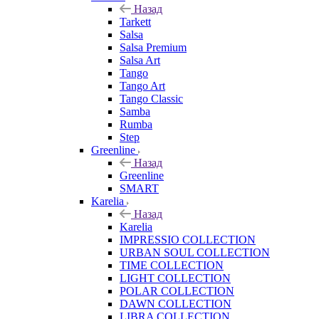
Назад
Tarkett
Salsa
Salsa Premium
Salsa Art
Tango
Tango Art
Tango Classic
Samba
Rumba
Step
Greenline
Назад
Greenline
SMART
Karelia
Назад
Karelia
IMPRESSIO COLLECTION
URBAN SOUL COLLECTION
TIME COLLECTION
LIGHT COLLECTION
POLAR COLLECTION
DAWN COLLECTION
LIBRA COLLECTION