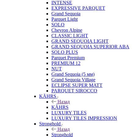
INTENSE
EXPRESSIVE PARQUET
Grand Sequoia
Parquet Light
SOLO
Chevron Alpine
CLASSIC LIGHT
GRAND SEQUOIA LIGHT
GRAND SEQUOIA SUPERIOR ABA
SOLO PLUS
Parquet Premium
PREMIUM 12
NUT
Grand Sequoia (5 мм)
Grand Sequoia Village
ECLIPSE SUPER MATT
PARQUET SIROCCO
KÄHRS
Назад
KÄHRS
LUXURY TILES
LUXURY TILES IMPRESSION
Stronghold
Назад
Stronghold