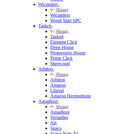
Wicanders
Назад
Wicanders
Wood Start SPC
Tarkett
Назад
Tarkett
Element Click
Deep House
Progressive House
Prime Click
Sherwood
Arbiton
Назад
Arbiton
Amaron
Liberal
Amaron Herringbone
Aquafloor
Назад
Aquafloor
Versailles
Art
Space
Space Nuts XL