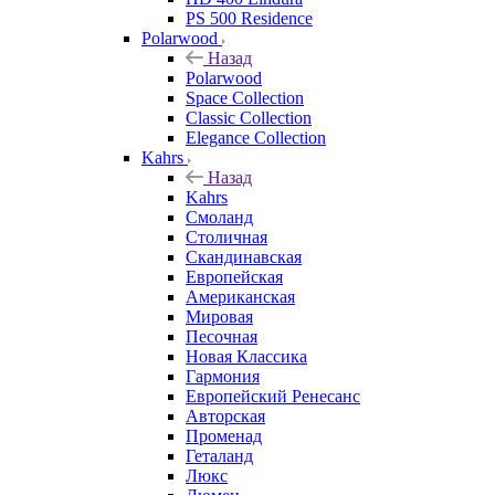
PS 500 Residence
Polarwood
Назад
Polarwood
Space Collection
Classic Collection
Elegance Collection
Kahrs
Назад
Kahrs
Смоланд
Столичная
Скандинавская
Европейская
Американская
Мировая
Песочная
Новая Классика
Гармония
Европейский Ренесанс
Авторская
Променад
Геталанд
Люкс