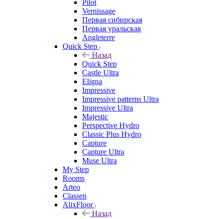
Pilot
Vernissage
Первая сибирская
Первая уральская
Angleterre
Quick Step
Назад
Quick Step
Castle Ultra
Eligna
Impressive
Impressive patterns Ultra
Impressive Ultra
Majestic
Perspective Hydro
Classic Plus Hydro
Capture
Capture Ultra
Muse Ultra
My Step
Rooms
Arteo
Classen
AlixFloor
Назад