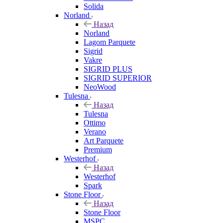
Solida
Norland
Назад
Norland
Lagom Parquete
Sigrid
Vakre
SIGRID PLUS
SIGRID SUPERIOR
NeoWood
Tulesna
Назад
Tulesna
Ottimo
Verano
Art Parquete
Premium
Westerhof
Назад
Westerhof
Spark
Stone Floor
Назад
Stone Floor
MSPC