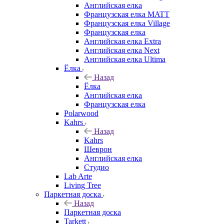
Английская елка
Французская елка MATT
Французская елка Village
Французская елка
Английская елка Extra
Английская елка Next
Английская елка Ultima
Ёлка
Назад
Ёлка
Английская елка
Французская елка
Polarwood
Kahrs
Назад
Kahrs
Шеврон
Английская елка
Студио
Lab Arte
Living Tree
Паркетная доска
Назад
Паркетная доска
Tarkett