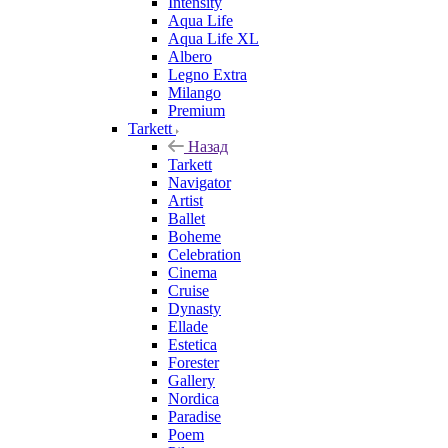
Intensity
Aqua Life
Aqua Life XL
Albero
Legno Extra
Milango
Premium
Tarkett
Назад
Tarkett
Navigator
Artist
Ballet
Boheme
Celebration
Cinema
Cruise
Dynasty
Ellade
Estetica
Forester
Gallery
Nordica
Paradise
Poem