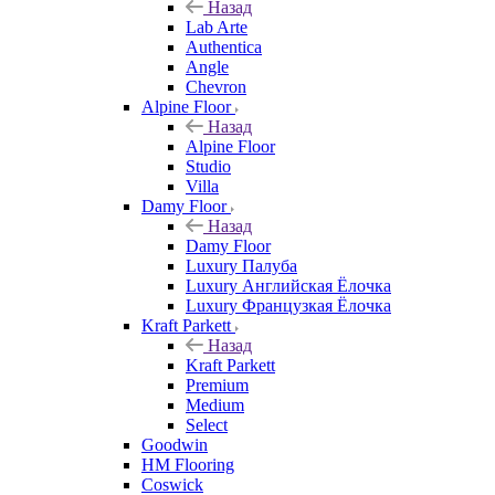
Назад
Lab Arte
Authentica
Angle
Chevron
Alpine Floor
Назад
Alpine Floor
Studio
Villa
Damy Floor
Назад
Damy Floor
Luxury Палуба
Luxury Английская Ёлочка
Luxury Французкая Ёлочка
Kraft Parkett
Назад
Kraft Parkett
Premium
Medium
Select
Goodwin
HM Flooring
Coswick