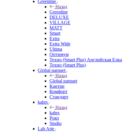
Greenline
Назад
Greenline
DELUXE
VILLAGE
MATT
Smart
Extra
Extra Wide
Ultima
Оптимум
Техно (Smart Plus) Английская Елка
Техно (Smart Plus)
Global parquet
Назад
Global parquet
Кантри
Комфорт
Стандарт
kahrs
Назад
kahrs
Роял
Studio
Lab Arte