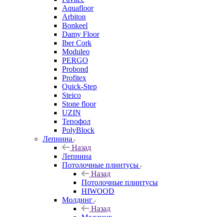
Aquafloor
Arbiton
Bonkeel
Damy Floor
Iber Cork
Moduleo
PERGO
Probond
Profitex
Quick-Step
Steico
Stone floor
UZIN
Тепофол
PolyBlock
Лепнина
Назад
Лепнина
Потолочные плинтусы
Назад
Потолочные плинтусы
HIWOOD
Молдинг
Назад