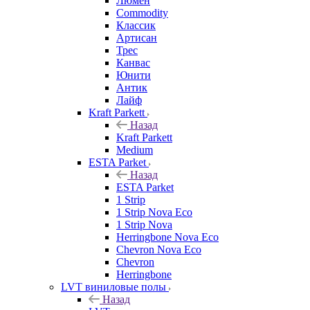
Люмен
Commodity
Классик
Артисан
Трес
Канвас
Юнити
Антик
Лайф
Kraft Parkett
Назад
Kraft Parkett
Medium
ESTA Parket
Назад
ESTA Parket
1 Strip
1 Strip Nova Eco
1 Strip Nova
Herringbone Nova Eco
Chevron Nova Eco
Chevron
Herringbone
LVT виниловые полы
Назад