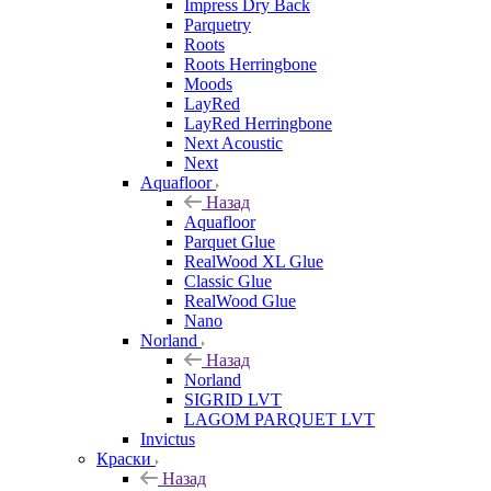
Impress Dry Back
Parquetry
Roots
Roots Herringbone
Moods
LayRed
LayRed Herringbone
Next Acoustic
Next
Aquafloor
Назад
Aquafloor
Parquet Glue
RealWood XL Glue
Classic Glue
RealWood Glue
Nano
Norland
Назад
Norland
SIGRID LVT
LAGOM PARQUET LVT
Invictus
Краски
Назад