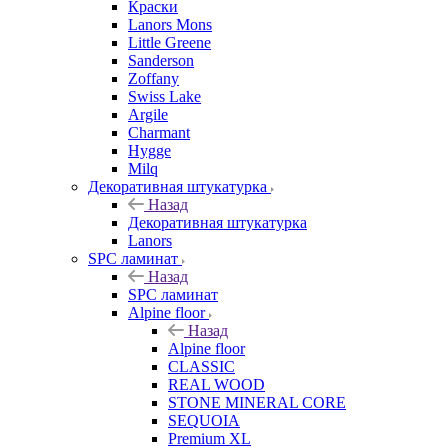
Краски
Lanors Mons
Little Greene
Sanderson
Zoffany
Swiss Lake
Argile
Charmant
Hygge
Milq
Декоративная штукатурка
Назад
Декоративная штукатурка
Lanors
SPC ламинат
Назад
SPC ламинат
Alpine floor
Назад
Alpine floor
CLASSIC
REAL WOOD
STONE MINERAL CORE
SEQUOIA
Premium XL