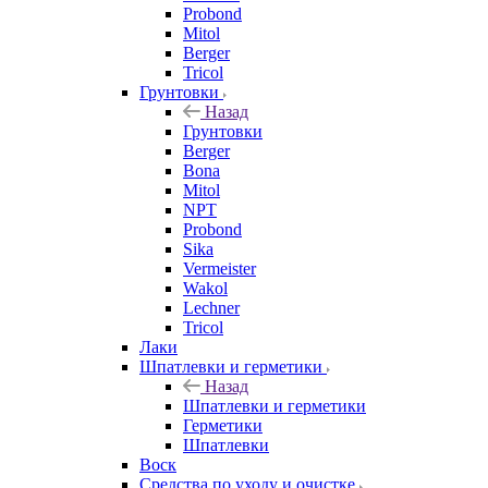
Probond
Mitol
Berger
Tricol
Грунтовки
Назад
Грунтовки
Berger
Bona
Mitol
NPT
Probond
Sika
Vermeister
Wakol
Lechner
Tricol
Лаки
Шпатлевки и герметики
Назад
Шпатлевки и герметики
Герметики
Шпатлевки
Воск
Средства по уходу и очистке