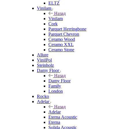
ELTZ
Vinilam
Назад
Vinilam
Cork
Parquet Herringbone
Parquet Chevron
Ceramo Wood
Ceramo XXL
Ceramo Stone
Allure
VinilPol
Steinholz
Damy Floor
Назад
Damy Floor
Family
London
Rocko
Adelar
Назад
Adelar
Eterna Acoustic
Eterna
Solida Acoustic