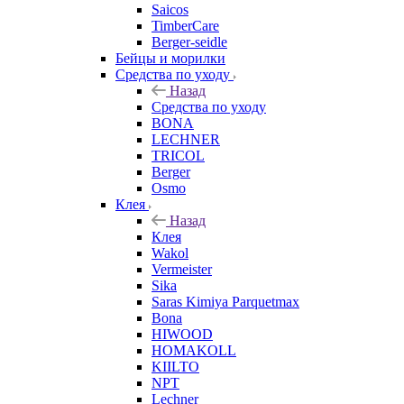
Saicos
TimberCare
Berger-seidle
Бейцы и морилки
Средства по уходу
Назад
Средства по уходу
BONA
LECHNER
TRICOL
Berger
Osmo
Клея
Назад
Клея
Wakol
Vermeister
Sika
Saras Kimiya Parquetmax
Bona
HIWOOD
HOMAKOLL
KIILTO
NPT
Lechner