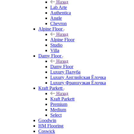
Назад
Lab Arte
Authentica
Angle
Chevron
Alpine Floor
Назад
Alpine Floor
Studio
Villa
Damy Floor
Назад
Damy Floor
Luxury Палуба
Luxury Английская Ёлочка
Luxury Французкая Ёлочка
Kraft Parkett
Назад
Kraft Parkett
Premium
Medium
Select
Goodwin
HM Flooring
Coswick