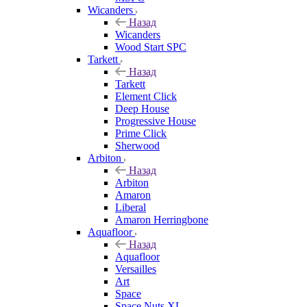
Wicanders
Назад
Wicanders
Wood Start SPC
Tarkett
Назад
Tarkett
Element Click
Deep House
Progressive House
Prime Click
Sherwood
Arbiton
Назад
Arbiton
Amaron
Liberal
Amaron Herringbone
Aquafloor
Назад
Aquafloor
Versailles
Art
Space
Space Nuts XL