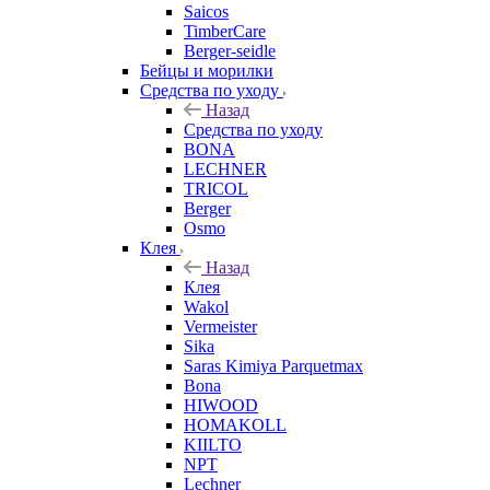
Saicos
TimberCare
Berger-seidle
Бейцы и морилки
Средства по уходу
Назад
Средства по уходу
BONA
LECHNER
TRICOL
Berger
Osmo
Клея
Назад
Клея
Wakol
Vermeister
Sika
Saras Kimiya Parquetmax
Bona
HIWOOD
HOMAKOLL
KIILTO
NPT
Lechner