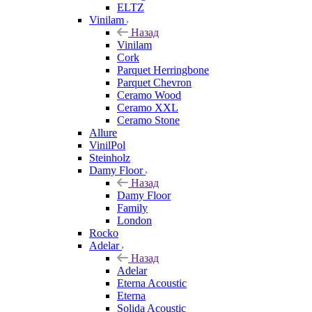
ELTZ
Vinilam
Назад
Vinilam
Cork
Parquet Herringbone
Parquet Chevron
Ceramo Wood
Ceramo XXL
Ceramo Stone
Allure
VinilPol
Steinholz
Damy Floor
Назад
Damy Floor
Family
London
Rocko
Adelar
Назад
Adelar
Eterna Acoustic
Eterna
Solida Acoustic