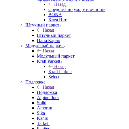
Назад
Средства по уходу и очистке
BONA
Клея Нет
Штучный паркет
Назад
Штучный паркет
Папа Карло
Модульный паркет
Назад
Модульный паркет
Kraft Parkett
Назад
Kraft Parkett
Select
Подложка
Назад
Подложка
Alpine floor
Solid
Amorim
Sika
Kahrs
Tarkett
Pavitec