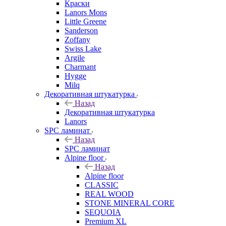
Краски
Lanors Mons
Little Greene
Sanderson
Zoffany
Swiss Lake
Argile
Charmant
Hygge
Milq
Декоративная штукатурка
Назад
Декоративная штукатурка
Lanors
SPC ламинат
Назад
SPC ламинат
Alpine floor
Назад
Alpine floor
CLASSIC
REAL WOOD
STONE MINERAL CORE
SEQUOIA
Premium XL