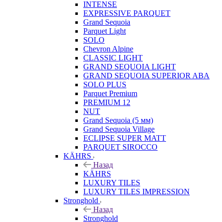
INTENSE
EXPRESSIVE PARQUET
Grand Sequoia
Parquet Light
SOLO
Chevron Alpine
CLASSIC LIGHT
GRAND SEQUOIA LIGHT
GRAND SEQUOIA SUPERIOR ABA
SOLO PLUS
Parquet Premium
PREMIUM 12
NUT
Grand Sequoia (5 мм)
Grand Sequoia Village
ECLIPSE SUPER MATT
PARQUET SIROCCO
KÄHRS
Назад
KÄHRS
LUXURY TILES
LUXURY TILES IMPRESSION
Stronghold
Назад
Stronghold