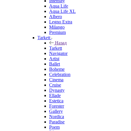
Intensity
Aqua Life
Aqua Life XL
Albero
Legno Extra
Milango
Premium
Tarkett
Назад
Tarkett
Navigator
Artist
Ballet
Boheme
Celebration
Cinema
Cruise
Dynasty
Ellade
Estetica
Forester
Gallery
Nordica
Paradise
Poem