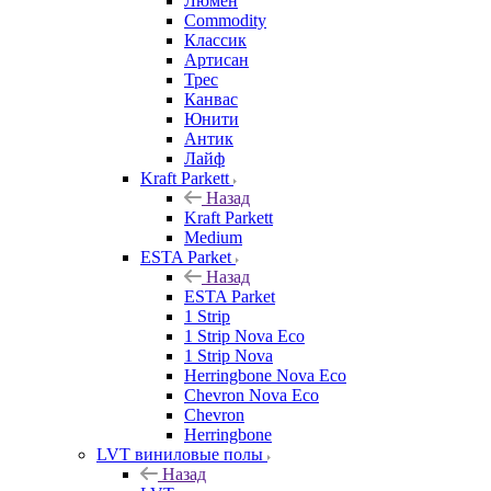
Люмен
Commodity
Классик
Артисан
Трес
Канвас
Юнити
Антик
Лайф
Kraft Parkett
Назад
Kraft Parkett
Medium
ESTA Parket
Назад
ESTA Parket
1 Strip
1 Strip Nova Eco
1 Strip Nova
Herringbone Nova Eco
Chevron Nova Eco
Chevron
Herringbone
LVT виниловые полы
Назад