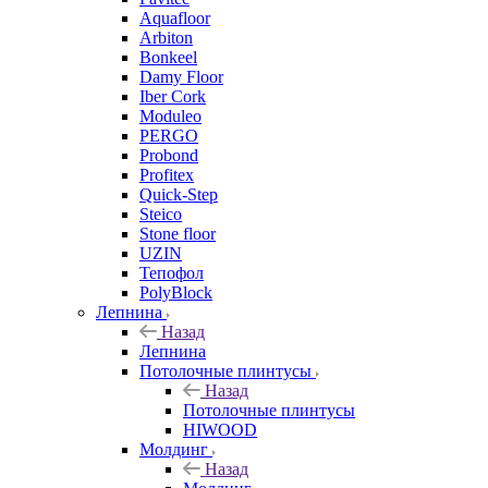
Aquafloor
Arbiton
Bonkeel
Damy Floor
Iber Cork
Moduleo
PERGO
Probond
Profitex
Quick-Step
Steico
Stone floor
UZIN
Тепофол
PolyBlock
Лепнина
Назад
Лепнина
Потолочные плинтусы
Назад
Потолочные плинтусы
HIWOOD
Молдинг
Назад