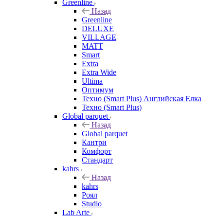
Greenline
Назад
Greenline
DELUXE
VILLAGE
MATT
Smart
Extra
Extra Wide
Ultima
Оптимум
Техно (Smart Plus) Английская Елка
Техно (Smart Plus)
Global parquet
Назад
Global parquet
Кантри
Комфорт
Стандарт
kahrs
Назад
kahrs
Роял
Studio
Lab Arte