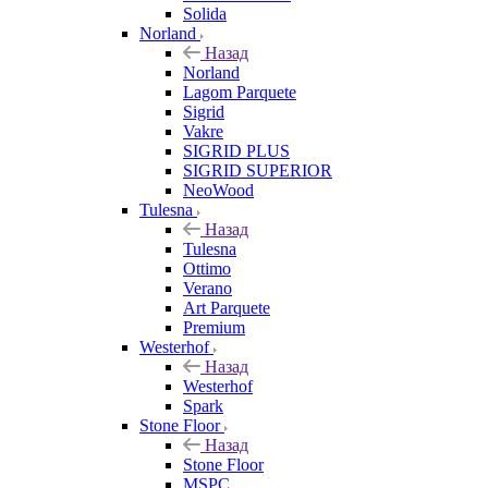
Solida
Norland
Назад
Norland
Lagom Parquete
Sigrid
Vakre
SIGRID PLUS
SIGRID SUPERIOR
NeoWood
Tulesna
Назад
Tulesna
Ottimo
Verano
Art Parquete
Premium
Westerhof
Назад
Westerhof
Spark
Stone Floor
Назад
Stone Floor
MSPC