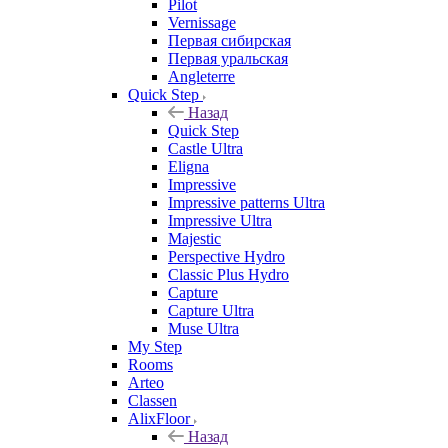
Pilot
Vernissage
Первая сибирская
Первая уральская
Angleterre
Quick Step
Назад
Quick Step
Castle Ultra
Eligna
Impressive
Impressive patterns Ultra
Impressive Ultra
Majestic
Perspective Hydro
Classic Plus Hydro
Capture
Capture Ultra
Muse Ultra
My Step
Rooms
Arteo
Classen
AlixFloor
Назад