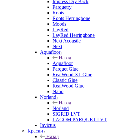
Impress Dry Back
Parquetry
Roots
Roots Herringbone
Moods
LayRed
LayRed Herringbone
Next Acoustic
Next
Aquafloor
Назад
Aquafloor
Parquet Glue
RealWood XL Glue
Classic Glue
RealWood Glue
Nano
Norland
Назад
Norland
SIGRID LVT
LAGOM PARQUET LVT
Invictus
Краски
Назад