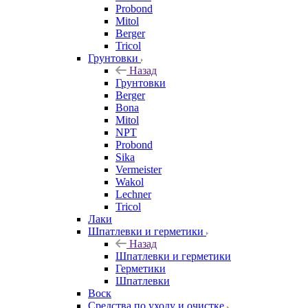
Probond
Mitol
Berger
Tricol
Грунтовки
Назад
Грунтовки
Berger
Bona
Mitol
NPT
Probond
Sika
Vermeister
Wakol
Lechner
Tricol
Лаки
Шпатлевки и герметики
Назад
Шпатлевки и герметики
Герметики
Шпатлевки
Воск
Средства по уходу и очистке