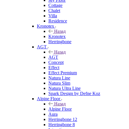
My Floor
Cottage
Chalet
Villa
Residence
Kronotex
Назад
Kronotex
Herringbone
AGT
Назад
AGT
Concept
Effect
Effect Premium
Natura Line
Natura Slim
Natura Ultra Line
Spark Design by Defne Koz
Alpine Floor
Назад
Alpine Floor
Aura
Herringbone 12
Herringbone 8