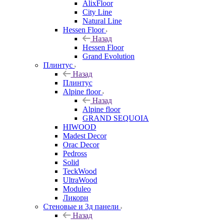
AlixFloor
City Line
Natural Line
Hessen Floor
Назад
Hessen Floor
Grand Evolution
Плинтус
Назад
Плинтус
Alpine floor
Назад
Alpine floor
GRAND SEQUOIA
HIWOOD
Madest Decor
Orac Decor
Pedross
Solid
TeckWood
UltraWood
Moduleo
Ликорн
Стеновые и 3д панели
Назад