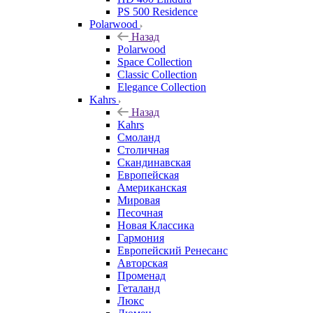
PS 500 Residence
Polarwood
Назад
Polarwood
Space Collection
Classic Collection
Elegance Collection
Kahrs
Назад
Kahrs
Смоланд
Столичная
Скандинавская
Европейская
Американская
Мировая
Песочная
Новая Классика
Гармония
Европейский Ренесанс
Авторская
Променад
Геталанд
Люкс