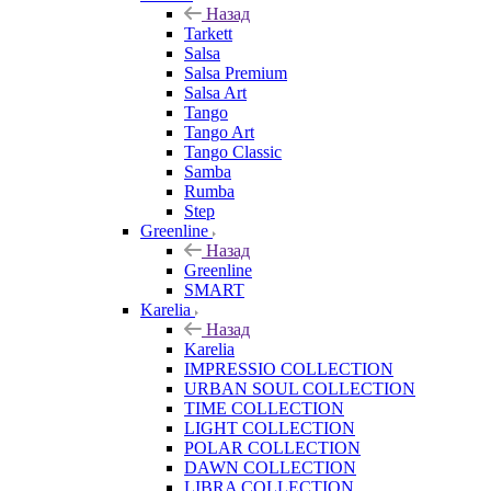
Назад
Tarkett
Salsa
Salsa Premium
Salsa Art
Tango
Tango Art
Tango Classic
Samba
Rumba
Step
Greenline
Назад
Greenline
SMART
Karelia
Назад
Karelia
IMPRESSIO COLLECTION
URBAN SOUL COLLECTION
TIME COLLECTION
LIGHT COLLECTION
POLAR COLLECTION
DAWN COLLECTION
LIBRA COLLECTION