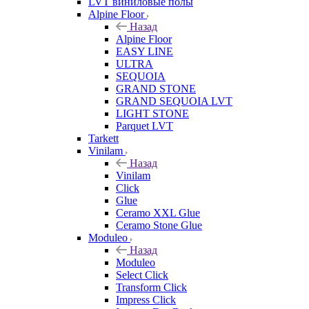
LVT виниловые полы
Alpine Floor
Назад
Alpine Floor
EASY LINE
ULTRA
SEQUOIA
GRAND STONE
GRAND SEQUOIA LVT
LIGHT STONE
Parquet LVT
Tarkett
Vinilam
Назад
Vinilam
Click
Glue
Ceramo XXL Glue
Ceramo Stone Glue
Moduleo
Назад
Moduleo
Select Click
Transform Click
Impress Click