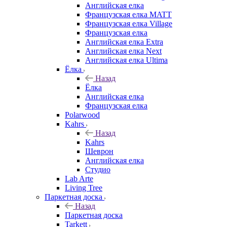
Английская елка
Французская елка MATT
Французская елка Village
Французская елка
Английская елка Extra
Английская елка Next
Английская елка Ultima
Ёлка
Назад
Ёлка
Английская елка
Французская елка
Polarwood
Kahrs
Назад
Kahrs
Шеврон
Английская елка
Студио
Lab Arte
Living Tree
Паркетная доска
Назад
Паркетная доска
Tarkett