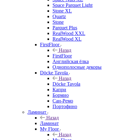
Space Parquet Light
Stone XL
Quartz
Stone
Parquet Plus
RealWood XXL
RealWood XL
FirstFloor
Назад
FirstFloor
Английская ёлка
Однополосные декоры
Döcke Tavola
Назад
Döcke Tavola
Капри
Бормио
Сан-Ремо
Портофино
Ламинат
Назад
Ламинат
My Floor
Назад