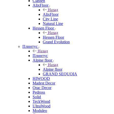
Classen
AlixFloor
Назад
AlixFloor
City Line
Natural Line
Hessen Floor
Назад
Hessen Floor
Grand Evolution
Плинтус
Назад
Плинтус
Alpine floor
Назад
Alpine floor
GRAND SEQUOIA
HIWOOD
Madest Decor
Orac Decor
Pedross
Solid
TeckWood
UltraWood
Moduleo