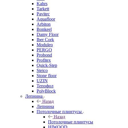
Kahrs
Tarkett
Pavitec
Aquafloor
Arbiton
Bonkeel
Damy Floor
Iber Cork
Moduleo
PERGO
Probond
Profitex
Quick-Step
Steico
Stone floor
UZIN
Тепофол
PolyBlock
Лепнина
Назад
Лепнина
Потолочные плинтусы
Назад
Потолочные плинтусы
HIWOOD