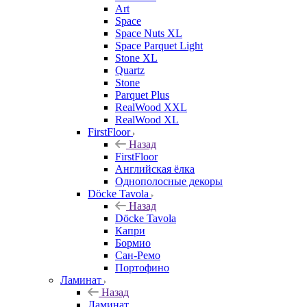
Art
Space
Space Nuts XL
Space Parquet Light
Stone XL
Quartz
Stone
Parquet Plus
RealWood XXL
RealWood XL
FirstFloor
Назад
FirstFloor
Английская ёлка
Однополосные декоры
Döcke Tavola
Назад
Döcke Tavola
Капри
Бормио
Сан-Ремо
Портофино
Ламинат
Назад
Ламинат