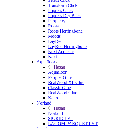
Select Click
Transform Click
Impress Click
Impress Dry Back
Parquetry
Roots
Roots Herringbone
Moods
LayRed
LayRed Herringbone
Next Acoustic
Next
Aquafloor
Назад
Aquafloor
Parquet Glue
RealWood XL Glue
Classic Glue
RealWood Glue
Nano
Norland
Назад
Norland
SIGRID LVT
LAGOM PARQUET LVT