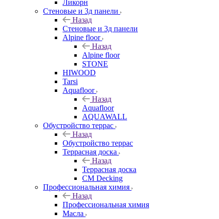
Ликорн
Стеновые и 3д панели
Назад
Стеновые и 3д панели
Alpine floor
Назад
Alpine floor
STONE
HIWOOD
Tarsi
Aquafloor
Назад
Aquafloor
AQUAWALL
Обустройство террас
Назад
Обустройство террас
Террасная доска
Назад
Террасная доска
CM Decking
Профессиональная химия
Назад
Профессиональная химия
Масла