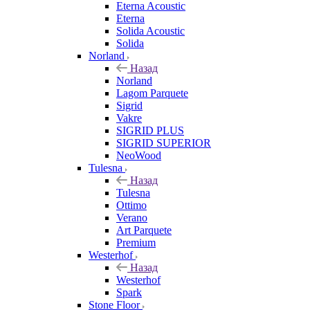
Eterna Acoustic
Eterna
Solida Acoustic
Solida
Norland
Назад
Norland
Lagom Parquete
Sigrid
Vakre
SIGRID PLUS
SIGRID SUPERIOR
NeoWood
Tulesna
Назад
Tulesna
Ottimo
Verano
Art Parquete
Premium
Westerhof
Назад
Westerhof
Spark
Stone Floor