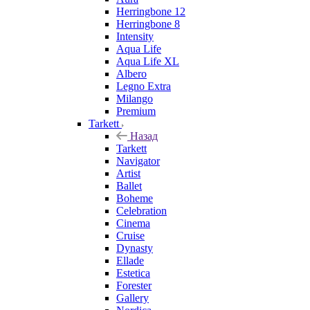
Herringbone 12
Herringbone 8
Intensity
Aqua Life
Aqua Life XL
Albero
Legno Extra
Milango
Premium
Tarkett
Назад
Tarkett
Navigator
Artist
Ballet
Boheme
Celebration
Cinema
Cruise
Dynasty
Ellade
Estetica
Forester
Gallery