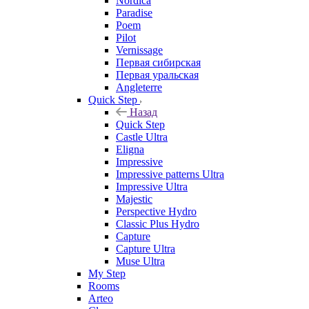
Nordica
Paradise
Poem
Pilot
Vernissage
Первая сибирская
Первая уральская
Angleterre
Quick Step
Назад
Quick Step
Castle Ultra
Eligna
Impressive
Impressive patterns Ultra
Impressive Ultra
Majestic
Perspective Hydro
Classic Plus Hydro
Capture
Capture Ultra
Muse Ultra
My Step
Rooms
Arteo