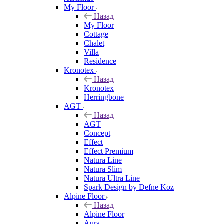
My Floor
Назад
My Floor
Cottage
Chalet
Villa
Residence
Kronotex
Назад
Kronotex
Herringbone
AGT
Назад
AGT
Concept
Effect
Effect Premium
Natura Line
Natura Slim
Natura Ultra Line
Spark Design by Defne Koz
Alpine Floor
Назад
Alpine Floor
Aura