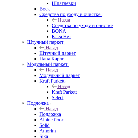
Шпатлевки
Воск
Средства по уходу и очистке
Назад
Средства по уходу и очистке
BONA
Клея Нет
Штучный паркет
Назад
Штучный паркет
Папа Карло
Модульный паркет
Назад
Модульный паркет
Kraft Parkett
Назад
Kraft Parkett
Select
Подложка
Назад
Подложка
Alpine floor
Solid
Amorim
Sika