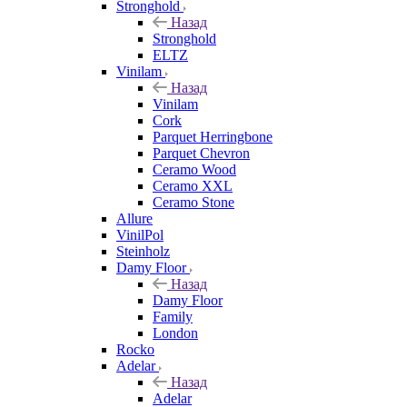
Stronghold
Назад
Stronghold
ELTZ
Vinilam
Назад
Vinilam
Cork
Parquet Herringbone
Parquet Chevron
Ceramo Wood
Ceramo XXL
Ceramo Stone
Allure
VinilPol
Steinholz
Damy Floor
Назад
Damy Floor
Family
London
Rocko
Adelar
Назад
Adelar