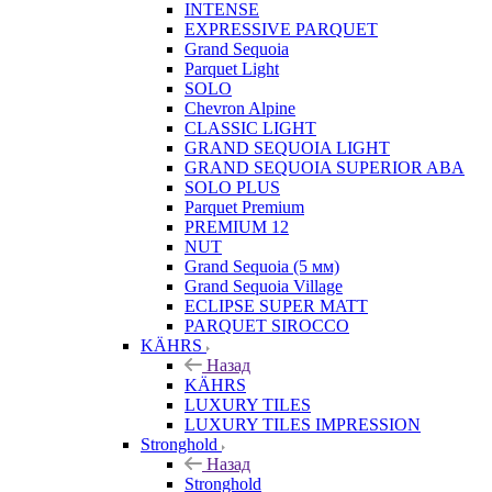
INTENSE
EXPRESSIVE PARQUET
Grand Sequoia
Parquet Light
SOLO
Chevron Alpine
CLASSIC LIGHT
GRAND SEQUOIA LIGHT
GRAND SEQUOIA SUPERIOR ABA
SOLO PLUS
Parquet Premium
PREMIUM 12
NUT
Grand Sequoia (5 мм)
Grand Sequoia Village
ECLIPSE SUPER MATT
PARQUET SIROCCO
KÄHRS
Назад
KÄHRS
LUXURY TILES
LUXURY TILES IMPRESSION
Stronghold
Назад
Stronghold