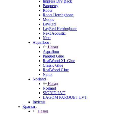
Impress Dry Back
Parquetry
Roots
Roots Herringbone
Moods
LayRed
LayRed Herringbone
Next Acoustic
Next
Aquafloor
Назад
Aquafloor
Parquet Glue
RealWood XL Glue
Classic Glue
RealWood Glue
Nano
Norland
Назад
Norland
SIGRID LVT
LAGOM PARQUET LVT
Invictus
Краски
Назад