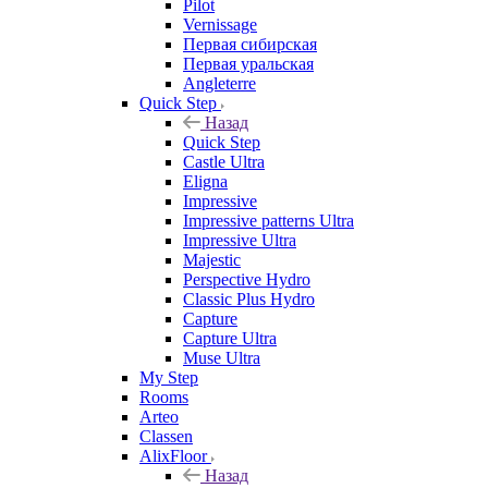
Pilot
Vernissage
Первая сибирская
Первая уральская
Angleterre
Quick Step
Назад
Quick Step
Castle Ultra
Eligna
Impressive
Impressive patterns Ultra
Impressive Ultra
Majestic
Perspective Hydro
Classic Plus Hydro
Capture
Capture Ultra
Muse Ultra
My Step
Rooms
Arteo
Classen
AlixFloor
Назад