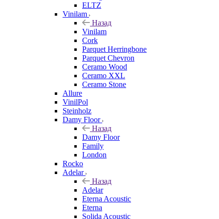
ELTZ
Vinilam
Назад
Vinilam
Cork
Parquet Herringbone
Parquet Chevron
Ceramo Wood
Ceramo XXL
Ceramo Stone
Allure
VinilPol
Steinholz
Damy Floor
Назад
Damy Floor
Family
London
Rocko
Adelar
Назад
Adelar
Eterna Acoustic
Eterna
Solida Acoustic