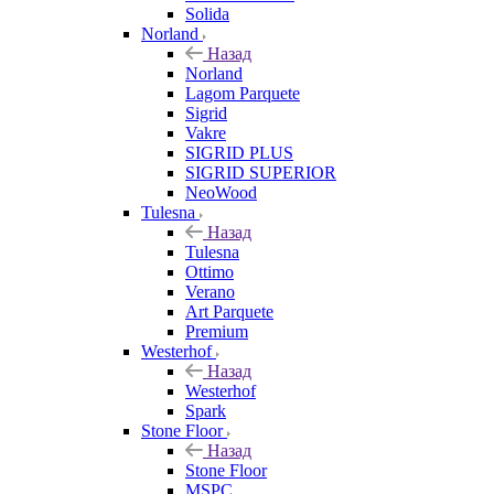
Solida
Norland
Назад
Norland
Lagom Parquete
Sigrid
Vakre
SIGRID PLUS
SIGRID SUPERIOR
NeoWood
Tulesna
Назад
Tulesna
Ottimo
Verano
Art Parquete
Premium
Westerhof
Назад
Westerhof
Spark
Stone Floor
Назад
Stone Floor
MSPC