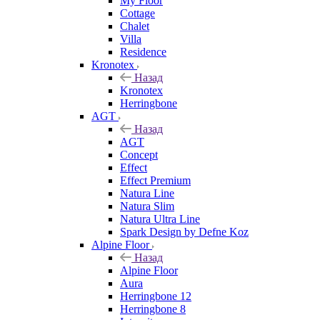
My Floor
Cottage
Chalet
Villa
Residence
Kronotex
Назад
Kronotex
Herringbone
AGT
Назад
AGT
Concept
Effect
Effect Premium
Natura Line
Natura Slim
Natura Ultra Line
Spark Design by Defne Koz
Alpine Floor
Назад
Alpine Floor
Aura
Herringbone 12
Herringbone 8