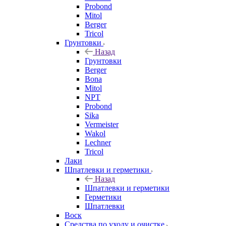
Probond
Mitol
Berger
Tricol
Грунтовки
Назад
Грунтовки
Berger
Bona
Mitol
NPT
Probond
Sika
Vermeister
Wakol
Lechner
Tricol
Лаки
Шпатлевки и герметики
Назад
Шпатлевки и герметики
Герметики
Шпатлевки
Воск
Средства по уходу и очистке