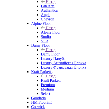
Назад
Lab Arte
Authentica
Angle
Chevron
Alpine Floor
Назад
Alpine Floor
Studio
Villa
Damy Floor
Назад
Damy Floor
Luxury Палуба
Luxury Английская Ёлочка
Luxury Французкая Ёлочка
Kraft Parkett
Назад
Kraft Parkett
Premium
Medium
Select
Goodwin
HM Flooring
Coswick