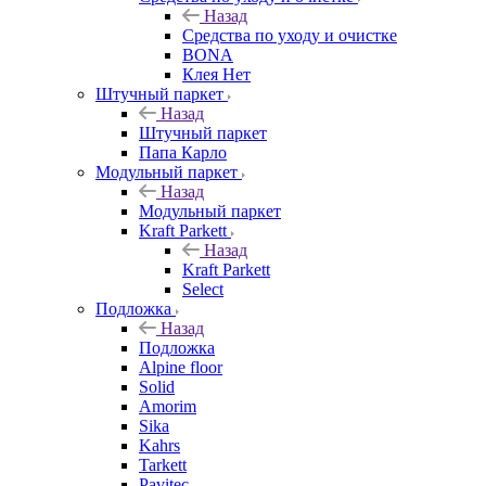
Назад
Средства по уходу и очистке
BONA
Клея Нет
Штучный паркет
Назад
Штучный паркет
Папа Карло
Модульный паркет
Назад
Модульный паркет
Kraft Parkett
Назад
Kraft Parkett
Select
Подложка
Назад
Подложка
Alpine floor
Solid
Amorim
Sika
Kahrs
Tarkett
Pavitec