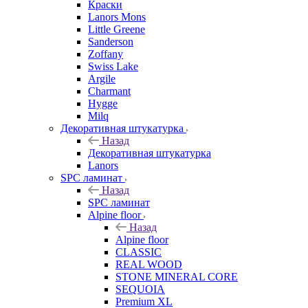
Краски
Lanors Mons
Little Greene
Sanderson
Zoffany
Swiss Lake
Argile
Charmant
Hygge
Milq
Декоративная штукатурка
Назад
Декоративная штукатурка
Lanors
SPC ламинат
Назад
SPC ламинат
Alpine floor
Назад
Alpine floor
CLASSIC
REAL WOOD
STONE MINERAL CORE
SEQUOIA
Premium XL