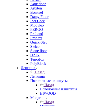
Aquafloor
Arbiton
Bonkeel
Damy Floor
Iber Cork
Moduleo
PERGO
Probond
Profitex
Quick-Step
Steico
Stone floor
UZIN
Тепофол
PolyBlock
Лепнина
Назад
Лепнина
Потолочные плинтусы
Назад
Потолочные плинтусы
HIWOOD
Молдинг
Назад