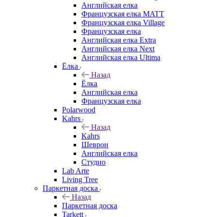
Английская елка
Французская елка MATT
Французская елка Village
Французская елка
Английская елка Extra
Английская елка Next
Английская елка Ultima
Ёлка
Назад
Ёлка
Английская елка
Французская елка
Polarwood
Kahrs
Назад
Kahrs
Шеврон
Английская елка
Студио
Lab Arte
Living Tree
Паркетная доска
Назад
Паркетная доска
Tarkett