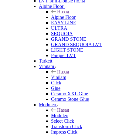
LVT виниловые полы
Alpine Floor
Назад
Alpine Floor
EASY LINE
ULTRA
SEQUOIA
GRAND STONE
GRAND SEQUOIA LVT
LIGHT STONE
Parquet LVT
Tarkett
Vinilam
Назад
Vinilam
Click
Glue
Ceramo XXL Glue
Ceramo Stone Glue
Moduleo
Назад
Moduleo
Select Click
Transform Click
Impress Click