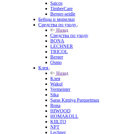
Saicos
TimberCare
Berger-seidle
Бейцы и морилки
Средства по уходу
Назад
Средства по уходу
BONA
LECHNER
TRICOL
Berger
Osmo
Клея
Назад
Клея
Wakol
Vermeister
Sika
Saras Kimiya Parquetmax
Bona
HIWOOD
HOMAKOLL
KIILTO
NPT
Lechner