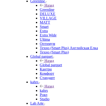
Greenline
Назад
Greenline
DELUXE
VILLAGE
MATT
Smart
Extra
Extra Wide
Ultima
Оптимум
Техно (Smart Plus) Английская Елка
Техно (Smart Plus)
Global parquet
Назад
Global parquet
Кантри
Комфорт
Стандарт
kahrs
Назад
kahrs
Роял
Studio
Lab Arte