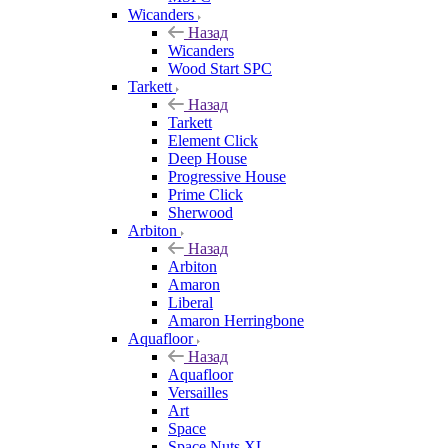
Wicanders
Назад
Wicanders
Wood Start SPC
Tarkett
Назад
Tarkett
Element Click
Deep House
Progressive House
Prime Click
Sherwood
Arbiton
Назад
Arbiton
Amaron
Liberal
Amaron Herringbone
Aquafloor
Назад
Aquafloor
Versailles
Art
Space
Space Nuts XL