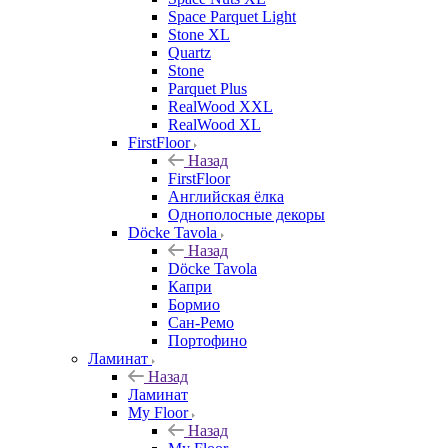
Space Parquet Light
Stone XL
Quartz
Stone
Parquet Plus
RealWood XXL
RealWood XL
FirstFloor
Назад
FirstFloor
Английская ёлка
Однополосные декоры
Döcke Tavola
Назад
Döcke Tavola
Капри
Бормио
Сан-Ремо
Портофино
Ламинат
Назад
Ламинат
My Floor
Назад