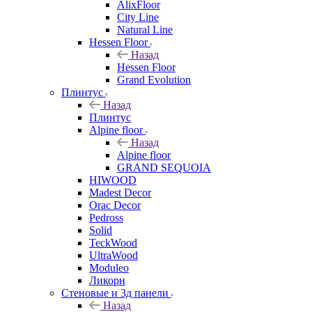
AlixFloor
City Line
Natural Line
Hessen Floor
Назад
Hessen Floor
Grand Evolution
Плинтус
Назад
Плинтус
Alpine floor
Назад
Alpine floor
GRAND SEQUOIA
HIWOOD
Madest Decor
Orac Decor
Pedross
Solid
TeckWood
UltraWood
Moduleo
Ликорн
Стеновые и 3д панели
Назад