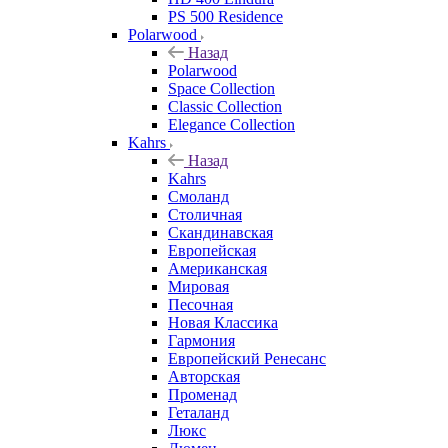
PS 500 Residence
Polarwood
Назад
Polarwood
Space Collection
Classic Collection
Elegance Collection
Kahrs
Назад
Kahrs
Смоланд
Столичная
Скандинавская
Европейская
Американская
Мировая
Песочная
Новая Классика
Гармония
Европейский Ренесанс
Авторская
Променад
Геталанд
Люкс