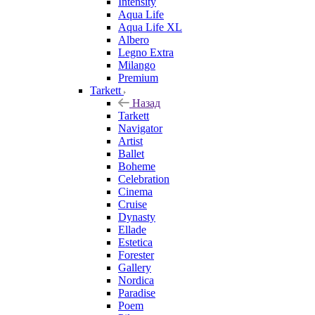
Intensity
Aqua Life
Aqua Life XL
Albero
Legno Extra
Milango
Premium
Tarkett
Назад
Tarkett
Navigator
Artist
Ballet
Boheme
Celebration
Cinema
Cruise
Dynasty
Ellade
Estetica
Forester
Gallery
Nordica
Paradise
Poem