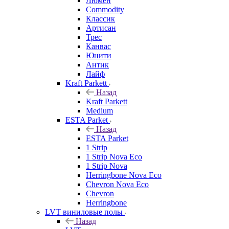
Люмен
Commodity
Классик
Артисан
Трес
Канвас
Юнити
Антик
Лайф
Kraft Parkett
Назад
Kraft Parkett
Medium
ESTA Parket
Назад
ESTA Parket
1 Strip
1 Strip Nova Eco
1 Strip Nova
Herringbone Nova Eco
Chevron Nova Eco
Chevron
Herringbone
LVT виниловые полы
Назад