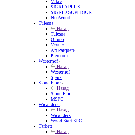
Vakre
SIGRID PLUS
SIGRID SUPERIOR
NeoWood
Tulesna
Назад
Tulesna
Ottimo
Verano
Art Parquete
Premium
Westerhof
Назад
Westerhof
Spark
Stone Floor
Назад
Stone Floor
MSPC
Wicanders
Назад
Wicanders
Wood Start SPC
Tarkett
Назад