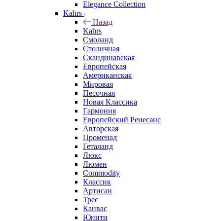
Elegance Collection
Kahrs
Назад
Kahrs
Смоланд
Столичная
Скандинавская
Европейская
Американская
Мировая
Песочная
Новая Классика
Гармония
Европейский Ренесанс
Авторская
Променад
Геталанд
Люкс
Люмен
Commodity
Классик
Артисан
Трес
Канвас
Юнити