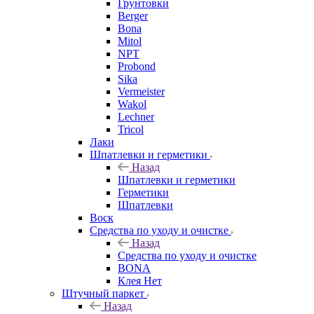
Грунтовки
Berger
Bona
Mitol
NPT
Probond
Sika
Vermeister
Wakol
Lechner
Tricol
Лаки
Шпатлевки и герметики
Назад
Шпатлевки и герметики
Герметики
Шпатлевки
Воск
Средства по уходу и очистке
Назад
Средства по уходу и очистке
BONA
Клея Нет
Штучный паркет
Назад