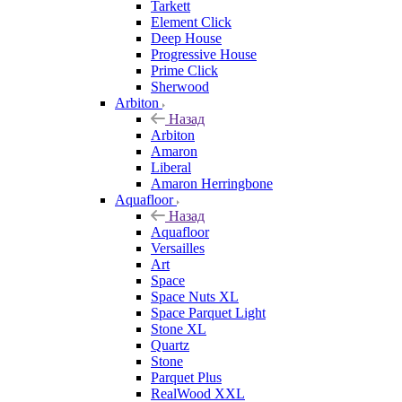
Tarkett
Element Click
Deep House
Progressive House
Prime Click
Sherwood
Arbiton
Назад
Arbiton
Amaron
Liberal
Amaron Herringbone
Aquafloor
Назад
Aquafloor
Versailles
Art
Space
Space Nuts XL
Space Parquet Light
Stone XL
Quartz
Stone
Parquet Plus
RealWood XXL