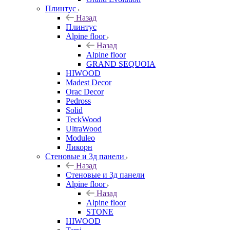
Плинтус
Назад
Плинтус
Alpine floor
Назад
Alpine floor
GRAND SEQUOIA
HIWOOD
Madest Decor
Orac Decor
Pedross
Solid
TeckWood
UltraWood
Moduleo
Ликорн
Стеновые и 3д панели
Назад
Стеновые и 3д панели
Alpine floor
Назад
Alpine floor
STONE
HIWOOD