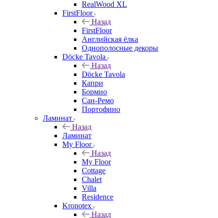
RealWood XL
FirstFloor
Назад
FirstFloor
Английская ёлка
Однополосные декоры
Döcke Tavola
Назад
Döcke Tavola
Капри
Бормио
Сан-Ремо
Портофино
Ламинат
Назад
Ламинат
My Floor
Назад
My Floor
Cottage
Chalet
Villa
Residence
Kronotex
Назад