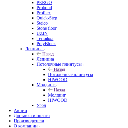
PERGO
Probond
Profitex
Quick-Step
Steico
Stone floor
UZIN
Тепофол
PolyBlock
Лепнина
Назад
Лепнина
Потолочные плинтусы
Назад
Потолочные плинтусы
HIWOOD
Молдинг
Назад
Молдинг
HIWOOD
Угол
Акции
Доставка и оплата
Производители
О компании