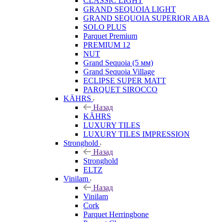
CLASSIC LIGHT
GRAND SEQUOIA LIGHT
GRAND SEQUOIA SUPERIOR ABA
SOLO PLUS
Parquet Premium
PREMIUM 12
NUT
Grand Sequoia (5 мм)
Grand Sequoia Village
ECLIPSE SUPER MATT
PARQUET SIROCCO
KÄHRS
Назад
KÄHRS
LUXURY TILES
LUXURY TILES IMPRESSION
Stronghold
Назад
Stronghold
ELTZ
Vinilam
Назад
Vinilam
Cork
Parquet Herringbone