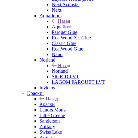
Next Acoustic
Next
Aquafloor
Назад
Aquafloor
Parquet Glue
RealWood XL Glue
Classic Glue
RealWood Glue
Nano
Norland
Назад
Norland
SIGRID LVT
LAGOM PARQUET LVT
Invictus
Краски
Назад
Краски
Lanors Mons
Little Greene
Sanderson
Zoffany
Swiss Lake
Argile