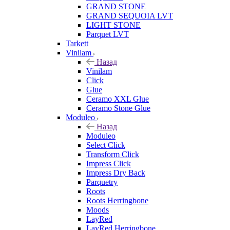
GRAND STONE
GRAND SEQUOIA LVT
LIGHT STONE
Parquet LVT
Tarkett
Vinilam
Назад
Vinilam
Click
Glue
Ceramo XXL Glue
Ceramo Stone Glue
Moduleo
Назад
Moduleo
Select Click
Transform Click
Impress Click
Impress Dry Back
Parquetry
Roots
Roots Herringbone
Moods
LayRed
LayRed Herringbone