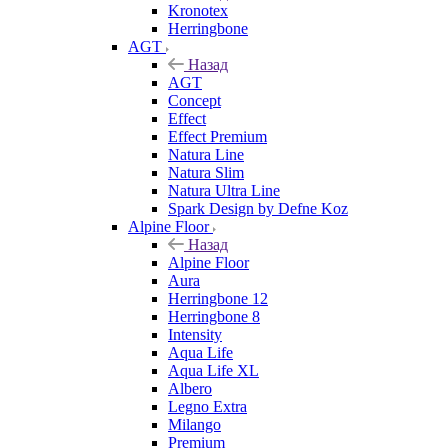
Kronotex
Herringbone
AGT
Назад
AGT
Concept
Effect
Effect Premium
Natura Line
Natura Slim
Natura Ultra Line
Spark Design by Defne Koz
Alpine Floor
Назад
Alpine Floor
Aura
Herringbone 12
Herringbone 8
Intensity
Aqua Life
Aqua Life XL
Albero
Legno Extra
Milango
Premium