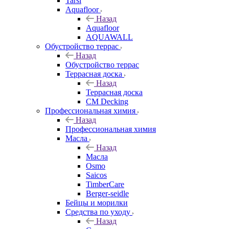
Tarsi
Aquafloor
Назад
Aquafloor
AQUAWALL
Обустройство террас
Назад
Обустройство террас
Террасная доска
Назад
Террасная доска
CM Decking
Профессиональная химия
Назад
Профессиональная химия
Масла
Назад
Масла
Osmo
Saicos
TimberCare
Berger-seidle
Бейцы и морилки
Средства по уходу
Назад