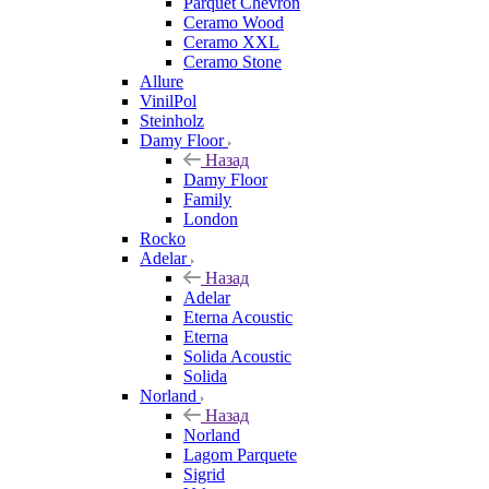
Parquet Chevron
Ceramo Wood
Ceramo XXL
Ceramo Stone
Allure
VinilPol
Steinholz
Damy Floor
Назад
Damy Floor
Family
London
Rocko
Adelar
Назад
Adelar
Eterna Acoustic
Eterna
Solida Acoustic
Solida
Norland
Назад
Norland
Lagom Parquete
Sigrid