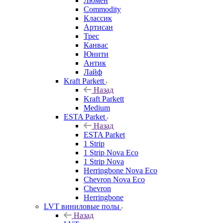
Люмен
Commodity
Классик
Артисан
Трес
Канвас
Юнити
Антик
Лайф
Kraft Parkett
Назад
Kraft Parkett
Medium
ESTA Parket
Назад
ESTA Parket
1 Strip
1 Strip Nova Eco
1 Strip Nova
Herringbone Nova Eco
Chevron Nova Eco
Chevron
Herringbone
LVT виниловые полы
Назад