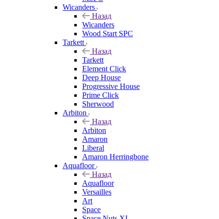
Wicanders
Назад
Wicanders
Wood Start SPC
Tarkett
Назад
Tarkett
Element Click
Deep House
Progressive House
Prime Click
Sherwood
Arbiton
Назад
Arbiton
Amaron
Liberal
Amaron Herringbone
Aquafloor
Назад
Aquafloor
Versailles
Art
Space
Space Nuts XL