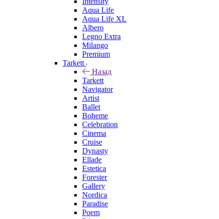
Intensity
Aqua Life
Aqua Life XL
Albero
Legno Extra
Milango
Premium
Tarkett
Назад
Tarkett
Navigator
Artist
Ballet
Boheme
Celebration
Cinema
Cruise
Dynasty
Ellade
Estetica
Forester
Gallery
Nordica
Paradise
Poem