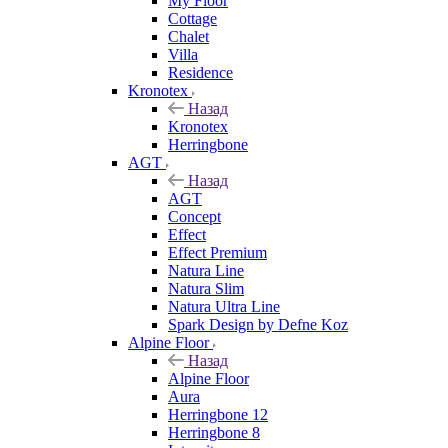
My Floor
Cottage
Chalet
Villa
Residence
Kronotex
Назад
Kronotex
Herringbone
AGT
Назад
AGT
Concept
Effect
Effect Premium
Natura Line
Natura Slim
Natura Ultra Line
Spark Design by Defne Koz
Alpine Floor
Назад
Alpine Floor
Aura
Herringbone 12
Herringbone 8