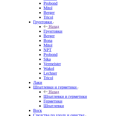
Probond
Mitol
Berger
Tricol
Грунтовки
Назад
Грунтовки
Berger
Bona
Mitol
NPT
Probond
Sika
Vermeister
Wakol
Lechner
Tricol
Лаки
Шпатлевки и герметики
Назад
Шпатлевки и герметики
Герметики
Шпатлевки
Воск
Средства по уходу и очистке