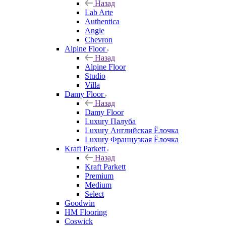
Назад
Lab Arte
Authentica
Angle
Chevron
Alpine Floor
Назад
Alpine Floor
Studio
Villa
Damy Floor
Назад
Damy Floor
Luxury Палуба
Luxury Английская Ёлочка
Luxury Французкая Ёлочка
Kraft Parkett
Назад
Kraft Parkett
Premium
Medium
Select
Goodwin
HM Flooring
Coswick