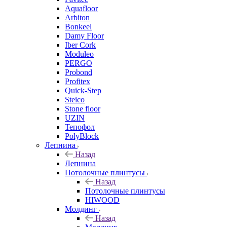
Aquafloor
Arbiton
Bonkeel
Damy Floor
Iber Cork
Moduleo
PERGO
Probond
Profitex
Quick-Step
Steico
Stone floor
UZIN
Тепофол
PolyBlock
Лепнина
Назад
Лепнина
Потолочные плинтусы
Назад
Потолочные плинтусы
HIWOOD
Молдинг
Назад