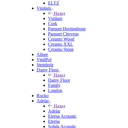
ELTZ
Vinilam
Назад
Vinilam
Cork
Parquet Herringbone
Parquet Chevron
Ceramo Wood
Ceramo XXL
Ceramo Stone
Allure
VinilPol
Steinholz
Damy Floor
Назад
Damy Floor
Family
London
Rocko
Adelar
Назад
Adelar
Eterna Acoustic
Eterna
Solida Acoustic