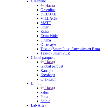
Greenline
Назад
Greenline
DELUXE
VILLAGE
MATT
Smart
Extra
Extra Wide
Ultima
Оптимум
Техно (Smart Plus) Английская Елка
Техно (Smart Plus)
Global parquet
Назад
Global parquet
Кантри
Комфорт
Стандарт
kahrs
Назад
kahrs
Роял
Studio
Lab Arte