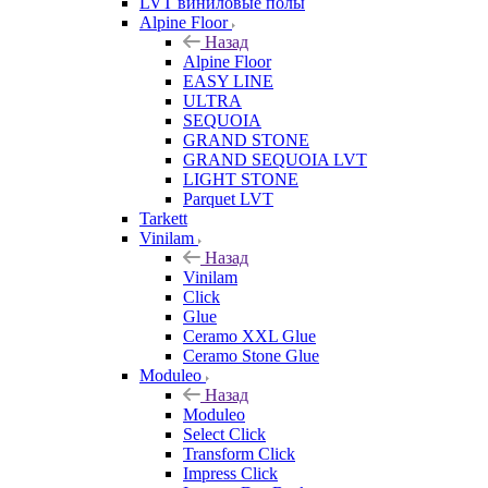
LVT виниловые полы
Alpine Floor
Назад
Alpine Floor
EASY LINE
ULTRA
SEQUOIA
GRAND STONE
GRAND SEQUOIA LVT
LIGHT STONE
Parquet LVT
Tarkett
Vinilam
Назад
Vinilam
Click
Glue
Ceramo XXL Glue
Ceramo Stone Glue
Moduleo
Назад
Moduleo
Select Click
Transform Click
Impress Click