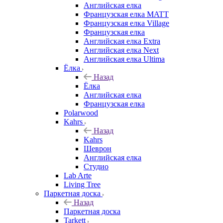
Английская елка
Французская елка MATT
Французская елка Village
Французская елка
Английская елка Extra
Английская елка Next
Английская елка Ultima
Ёлка
Назад
Ёлка
Английская елка
Французская елка
Polarwood
Kahrs
Назад
Kahrs
Шеврон
Английская елка
Студио
Lab Arte
Living Tree
Паркетная доска
Назад
Паркетная доска
Tarkett