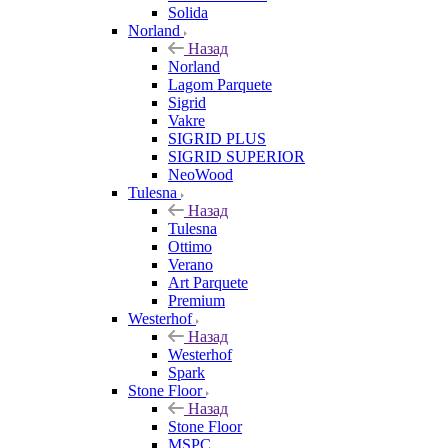
Solida
Norland
Назад
Norland
Lagom Parquete
Sigrid
Vakre
SIGRID PLUS
SIGRID SUPERIOR
NeoWood
Tulesna
Назад
Tulesna
Ottimo
Verano
Art Parquete
Premium
Westerhof
Назад
Westerhof
Spark
Stone Floor
Назад
Stone Floor
MSPC