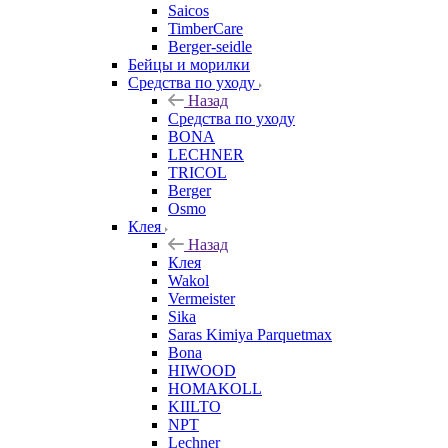
Saicos
TimberCare
Berger-seidle
Бейцы и морилки
Средства по уходу
Назад
Средства по уходу
BONA
LECHNER
TRICOL
Berger
Osmo
Клея
Назад
Клея
Wakol
Vermeister
Sika
Saras Kimiya Parquetmax
Bona
HIWOOD
HOMAKOLL
KIILTO
NPT
Lechner