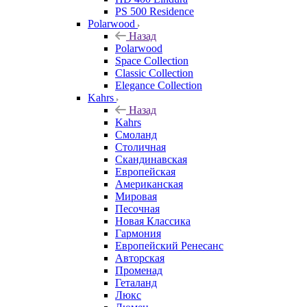
PS 500 Residence
Polarwood
Назад
Polarwood
Space Collection
Classic Collection
Elegance Collection
Kahrs
Назад
Kahrs
Смоланд
Столичная
Скандинавская
Европейская
Американская
Мировая
Песочная
Новая Классика
Гармония
Европейский Ренесанс
Авторская
Променад
Геталанд
Люкс