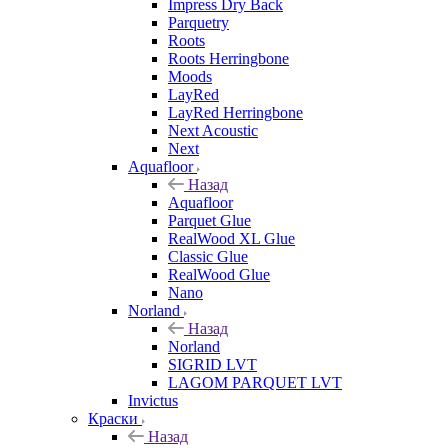
Impress Dry Back
Parquetry
Roots
Roots Herringbone
Moods
LayRed
LayRed Herringbone
Next Acoustic
Next
Aquafloor
Назад
Aquafloor
Parquet Glue
RealWood XL Glue
Classic Glue
RealWood Glue
Nano
Norland
Назад
Norland
SIGRID LVT
LAGOM PARQUET LVT
Invictus
Краски
Назад