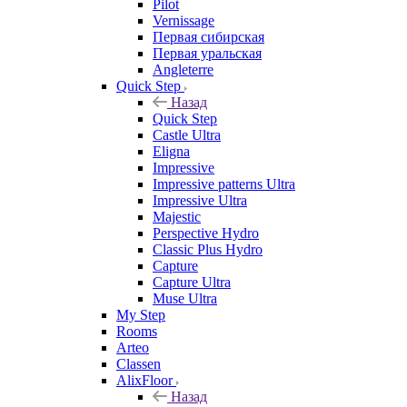
Pilot
Vernissage
Первая сибирская
Первая уральская
Angleterre
Quick Step
Назад
Quick Step
Castle Ultra
Eligna
Impressive
Impressive patterns Ultra
Impressive Ultra
Majestic
Perspective Hydro
Classic Plus Hydro
Capture
Capture Ultra
Muse Ultra
My Step
Rooms
Arteo
Classen
AlixFloor
Назад