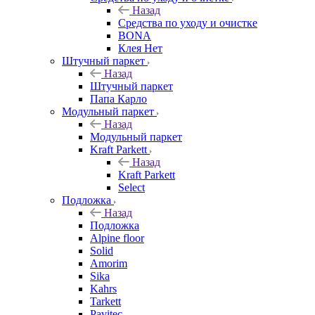
Назад
Средства по уходу и очистке
BONA
Клея Нет
Штучный паркет
Назад
Штучный паркет
Папа Карло
Модульный паркет
Назад
Модульный паркет
Kraft Parkett
Назад
Kraft Parkett
Select
Подложка
Назад
Подложка
Alpine floor
Solid
Amorim
Sika
Kahrs
Tarkett
Pavitec