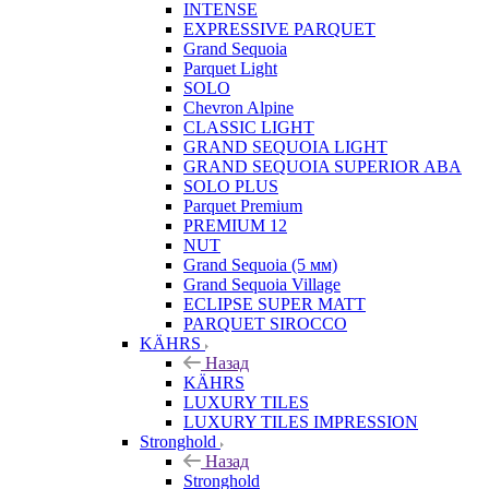
INTENSE
EXPRESSIVE PARQUET
Grand Sequoia
Parquet Light
SOLO
Chevron Alpine
CLASSIC LIGHT
GRAND SEQUOIA LIGHT
GRAND SEQUOIA SUPERIOR ABA
SOLO PLUS
Parquet Premium
PREMIUM 12
NUT
Grand Sequoia (5 мм)
Grand Sequoia Village
ECLIPSE SUPER MATT
PARQUET SIROCCO
KÄHRS
Назад
KÄHRS
LUXURY TILES
LUXURY TILES IMPRESSION
Stronghold
Назад
Stronghold