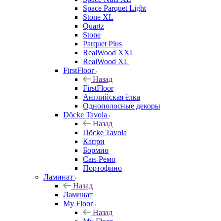
Space Parquet Light
Stone XL
Quartz
Stone
Parquet Plus
RealWood XXL
RealWood XL
FirstFloor
Назад
FirstFloor
Английская ёлка
Однополосные декоры
Döcke Tavola
Назад
Döcke Tavola
Капри
Бормио
Сан-Ремо
Портофино
Ламинат
Назад
Ламинат
My Floor
Назад