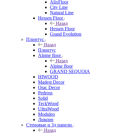
AlixFloor
City Line
Natural Line
Hessen Floor
Назад
Hessen Floor
Grand Evolution
Плинтус
Назад
Плинтус
Alpine floor
Назад
Alpine floor
GRAND SEQUOIA
HIWOOD
Madest Decor
Orac Decor
Pedross
Solid
TeckWood
UltraWood
Moduleo
Ликорн
Стеновые и 3д панели
Назад