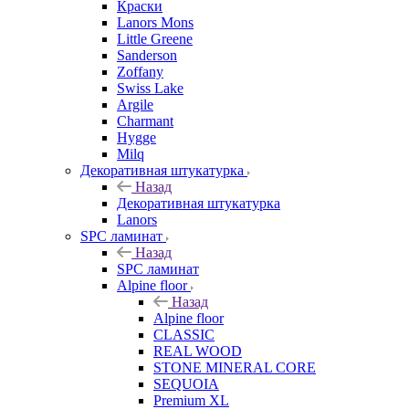
Краски
Lanors Mons
Little Greene
Sanderson
Zoffany
Swiss Lake
Argile
Charmant
Hygge
Milq
Декоративная штукатурка
Назад
Декоративная штукатурка
Lanors
SPC ламинат
Назад
SPC ламинат
Alpine floor
Назад
Alpine floor
CLASSIC
REAL WOOD
STONE MINERAL CORE
SEQUOIA
Premium XL