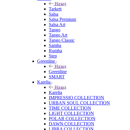
Назад
Tarkett
Salsa
Salsa Premium
Salsa Art
Tango
Tango Art
Tango Classic
Samba
Rumba
Step
Greenline
Назад
Greenline
SMART
Karelia
Назад
Karelia
IMPRESSIO COLLECTION
URBAN SOUL COLLECTION
TIME COLLECTION
LIGHT COLLECTION
POLAR COLLECTION
DAWN COLLECTION
LIBRA COLLECTION