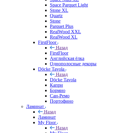
Space Parquet Light
Stone XL
Quartz
Stone
Parquet Plus
RealWood XXL
RealWood XL
FirstFloor
Назад
FirstFloor
Английская ёлка
Однополосные декоры
Döcke Tavola
Назад
Döcke Tavola
Капри
Бормио
Сан-Ремо
Портофино
Ламинат
Назад
Ламинат
My Floor
Назад