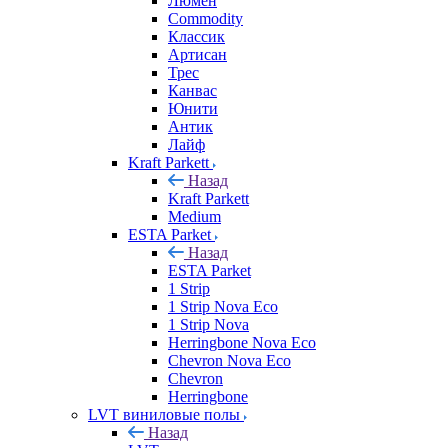
Люмен
Commodity
Классик
Артисан
Трес
Канвас
Юнити
Антик
Лайф
Kraft Parkett
Назад
Kraft Parkett
Medium
ESTA Parket
Назад
ESTA Parket
1 Strip
1 Strip Nova Eco
1 Strip Nova
Herringbone Nova Eco
Chevron Nova Eco
Chevron
Herringbone
LVT виниловые полы
Назад