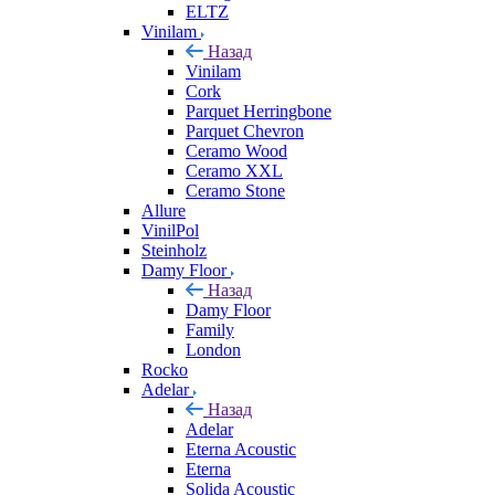
ELTZ
Vinilam
Назад
Vinilam
Cork
Parquet Herringbone
Parquet Chevron
Ceramo Wood
Ceramo XXL
Ceramo Stone
Allure
VinilPol
Steinholz
Damy Floor
Назад
Damy Floor
Family
London
Rocko
Adelar
Назад
Adelar
Eterna Acoustic
Eterna
Solida Acoustic