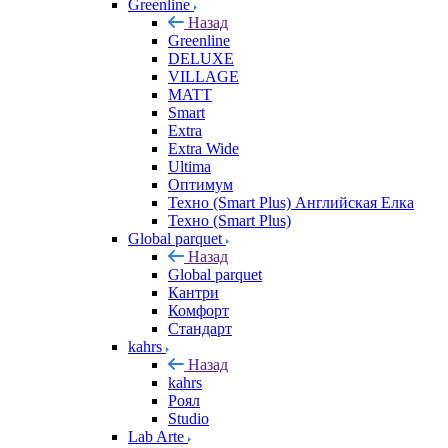
Greenline
Назад
Greenline
DELUXE
VILLAGE
MATT
Smart
Extra
Extra Wide
Ultima
Оптимум
Техно (Smart Plus) Английская Елка
Техно (Smart Plus)
Global parquet
Назад
Global parquet
Кантри
Комфорт
Стандарт
kahrs
Назад
kahrs
Роял
Studio
Lab Arte