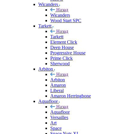
Wicanders
Назад
Wicanders
Wood Start SPC
Tarkett
Назад
Tarkett
Element Click
Deep House
Progressive House
Prime Click
Sherwood
Arbiton
Назад
Arbiton
Amaron
Liberal
Amaron Herringbone
Aquafloor
Назад
Aquafloor
Versailles
Art
Space
Space Nuts XL