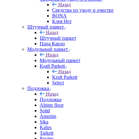
Назад
Средства по уходу и очистке
BONA
Клея Нет
Штучный паркет
Назад
Штучный паркет
Папа Карло
Модульный паркет
Назад
Модульный паркет
Kraft Parkett
Назад
Kraft Parkett
Select
Подложка
Назад
Подложка
Alpine floor
Solid
Amorim
Sika
Kahrs
Tarkett
Pavitec