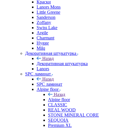
Краски
Lanors Mons
Little Greene
Sanderson
Zoffany
Swiss Lake
Argile
Charmant
Hygge
Milq
Декоративная штукатурка
Назад
Декоративная штукатурка
Lanors
SPC ламинат
Назад
SPC ламинат
Alpine floor
Назад
Alpine floor
CLASSIC
REAL WOOD
STONE MINERAL CORE
SEQUOIA
Premium XL