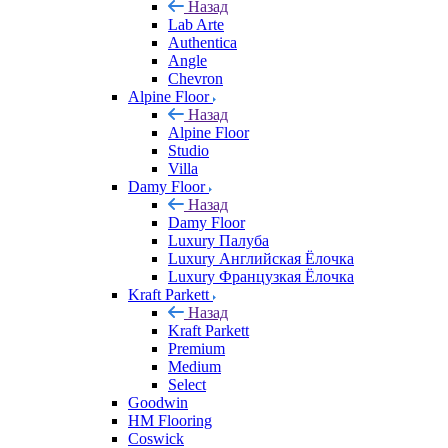
Назад
Lab Arte
Authentica
Angle
Chevron
Alpine Floor
Назад
Alpine Floor
Studio
Villa
Damy Floor
Назад
Damy Floor
Luxury Палуба
Luxury Английская Ёлочка
Luxury Французкая Ёлочка
Kraft Parkett
Назад
Kraft Parkett
Premium
Medium
Select
Goodwin
HM Flooring
Coswick