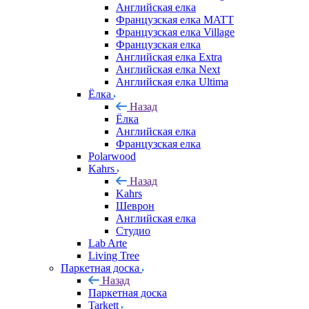
Английская елка
Французская елка MATT
Французская елка Village
Французская елка
Английская елка Extra
Английская елка Next
Английская елка Ultima
Ёлка
Назад
Ёлка
Английская елка
Французская елка
Polarwood
Kahrs
Назад
Kahrs
Шеврон
Английская елка
Студио
Lab Arte
Living Tree
Паркетная доска
Назад
Паркетная доска
Tarkett