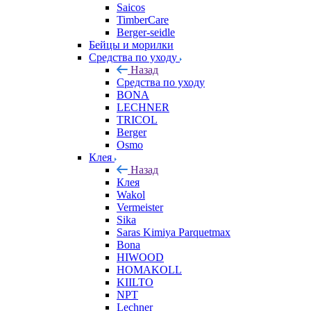
Saicos
TimberCare
Berger-seidle
Бейцы и морилки
Средства по уходу
Назад
Средства по уходу
BONA
LECHNER
TRICOL
Berger
Osmo
Клея
Назад
Клея
Wakol
Vermeister
Sika
Saras Kimiya Parquetmax
Bona
HIWOOD
HOMAKOLL
KIILTO
NPT
Lechner