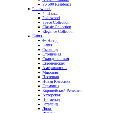
PS 500 Residence
Polarwood
Назад
Polarwood
Space Collection
Classic Collection
Elegance Collection
Kahrs
Назад
Kahrs
Смоланд
Столичная
Скандинавская
Европейская
Американская
Мировая
Песочная
Новая Классика
Гармония
Европейский Ренесанс
Авторская
Променад
Геталанд
Люкс