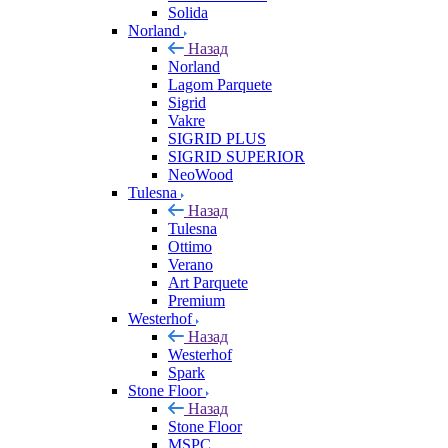
Solida
Norland
Назад
Norland
Lagom Parquete
Sigrid
Vakre
SIGRID PLUS
SIGRID SUPERIOR
NeoWood
Tulesna
Назад
Tulesna
Ottimo
Verano
Art Parquete
Premium
Westerhof
Назад
Westerhof
Spark
Stone Floor
Назад
Stone Floor
MSPC