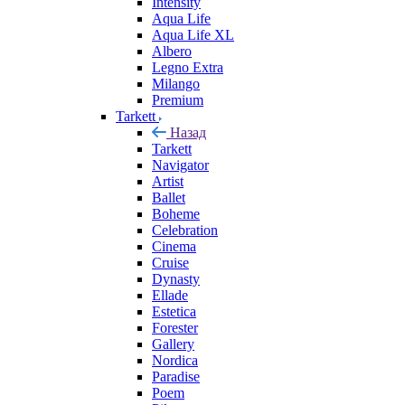
Intensity
Aqua Life
Aqua Life XL
Albero
Legno Extra
Milango
Premium
Tarkett
Назад
Tarkett
Navigator
Artist
Ballet
Boheme
Celebration
Cinema
Cruise
Dynasty
Ellade
Estetica
Forester
Gallery
Nordica
Paradise
Poem