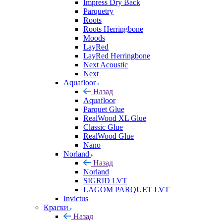
Impress Dry Back
Parquetry
Roots
Roots Herringbone
Moods
LayRed
LayRed Herringbone
Next Acoustic
Next
Aquafloor
Назад
Aquafloor
Parquet Glue
RealWood XL Glue
Classic Glue
RealWood Glue
Nano
Norland
Назад
Norland
SIGRID LVT
LAGOM PARQUET LVT
Invictus
Краски
Назад