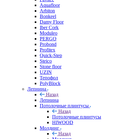
Aquafloor
Arbiton
Bonkeel
Damy Floor
Iber Cork
Moduleo
PERGO
Probond
Profitex
Quick-Step
Steico
Stone floor
UZIN
Тепофол
PolyBlock
Лепнина
Назад
Лепнина
Потолочные плинтусы
Назад
Потолочные плинтусы
HIWOOD
Молдинг
Назад