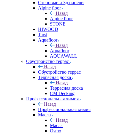
Стеновые и 3д панели
Alpine floor
Назад
Alpine floor
STONE
HIWOOD
Tarsi
Aquafloor
Назад
Aquafloor
AQUAWALL
Обустройство террас
Назад
Обустройство террас
Террасная доска
Назад
Террасная доска
CM Decking
Профессиональная химия
Назад
Профессиональная химия
Масла
Назад
Масла
Osmo