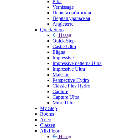
Pilot
Vernissage
Первая сибирская
Первая уральская
Angleterre
Quick Step
Назад
Quick Step
Castle Ultra
Eligna
Impressive
Impressive patterns Ultra
Impressive Ultra
Majestic
Perspective Hydro
Classic Plus Hydro
Capture
Capture Ultra
Muse Ultra
My Step
Rooms
Arteo
Classen
AlixFloor
Назад