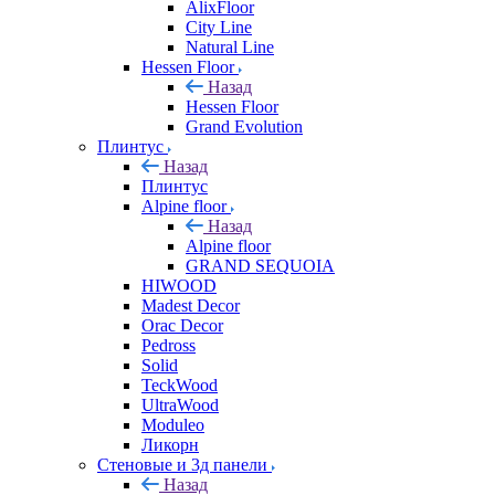
AlixFloor
City Line
Natural Line
Hessen Floor
Назад
Hessen Floor
Grand Evolution
Плинтус
Назад
Плинтус
Alpine floor
Назад
Alpine floor
GRAND SEQUOIA
HIWOOD
Madest Decor
Orac Decor
Pedross
Solid
TeckWood
UltraWood
Moduleo
Ликорн
Стеновые и 3д панели
Назад