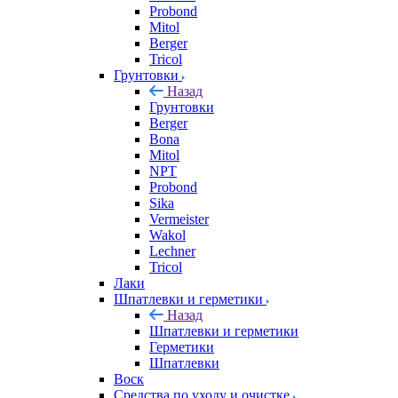
Probond
Mitol
Berger
Tricol
Грунтовки
Назад
Грунтовки
Berger
Bona
Mitol
NPT
Probond
Sika
Vermeister
Wakol
Lechner
Tricol
Лаки
Шпатлевки и герметики
Назад
Шпатлевки и герметики
Герметики
Шпатлевки
Воск
Средства по уходу и очистке