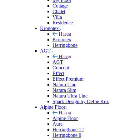
My Floor
Cottage
Chalet
Villa
Residence
Kronotex
Назад
Kronotex
Herringbone
AGT
Назад
AGT
Concept
Effect
Effect Premium
Natura Line
Natura Slim
Natura Ultra Line
Spark Design by Defne Koz
Alpine Floor
Назад
Alpine Floor
Aura
Herringbone 12
Herringbone 8