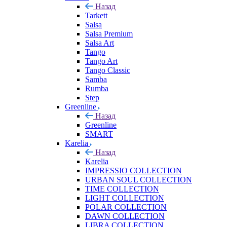
Назад
Tarkett
Salsa
Salsa Premium
Salsa Art
Tango
Tango Art
Tango Classic
Samba
Rumba
Step
Greenline
Назад
Greenline
SMART
Karelia
Назад
Karelia
IMPRESSIO COLLECTION
URBAN SOUL COLLECTION
TIME COLLECTION
LIGHT COLLECTION
POLAR COLLECTION
DAWN COLLECTION
LIBRA COLLECTION