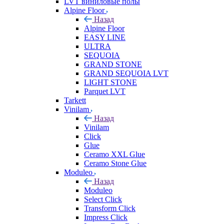
LVT виниловые полы
Alpine Floor
Назад
Alpine Floor
EASY LINE
ULTRA
SEQUOIA
GRAND STONE
GRAND SEQUOIA LVT
LIGHT STONE
Parquet LVT
Tarkett
Vinilam
Назад
Vinilam
Click
Glue
Ceramo XXL Glue
Ceramo Stone Glue
Moduleo
Назад
Moduleo
Select Click
Transform Click
Impress Click