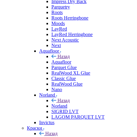
Impress Dry Back
Parquetry
Roots
Roots Herringbone
Moods
LayRed
LayRed Herringbone
Next Acoustic
Next
Aquafloor
Назад
Aquafloor
Parquet Glue
RealWood XL Glue
Classic Glue
RealWood Glue
Nano
Norland
Назад
Norland
SIGRID LVT
LAGOM PARQUET LVT
Invictus
Краски
Назад