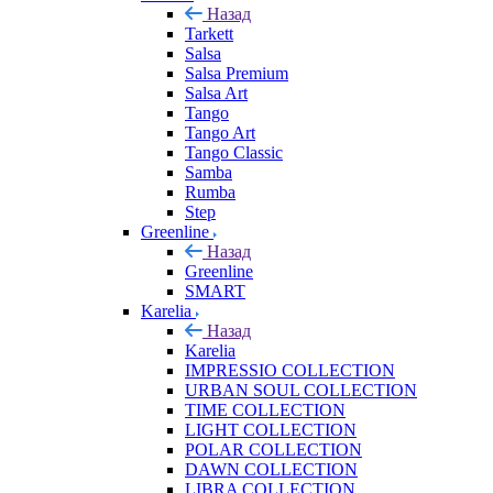
Назад
Tarkett
Salsa
Salsa Premium
Salsa Art
Tango
Tango Art
Tango Classic
Samba
Rumba
Step
Greenline
Назад
Greenline
SMART
Karelia
Назад
Karelia
IMPRESSIO COLLECTION
URBAN SOUL COLLECTION
TIME COLLECTION
LIGHT COLLECTION
POLAR COLLECTION
DAWN COLLECTION
LIBRA COLLECTION