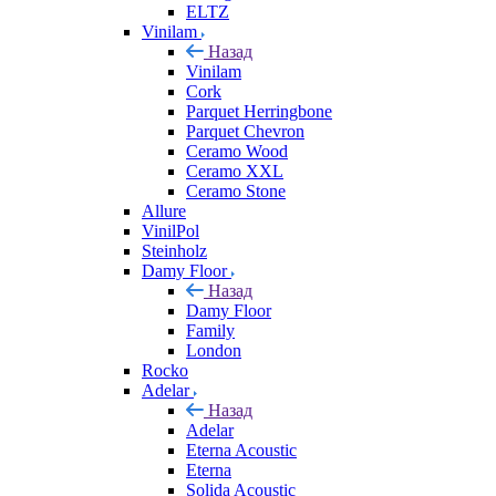
ELTZ
Vinilam
Назад
Vinilam
Cork
Parquet Herringbone
Parquet Chevron
Ceramo Wood
Ceramo XXL
Ceramo Stone
Allure
VinilPol
Steinholz
Damy Floor
Назад
Damy Floor
Family
London
Rocko
Adelar
Назад
Adelar
Eterna Acoustic
Eterna
Solida Acoustic