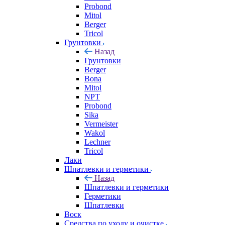
Probond
Mitol
Berger
Tricol
Грунтовки
Назад
Грунтовки
Berger
Bona
Mitol
NPT
Probond
Sika
Vermeister
Wakol
Lechner
Tricol
Лаки
Шпатлевки и герметики
Назад
Шпатлевки и герметики
Герметики
Шпатлевки
Воск
Средства по уходу и очистке