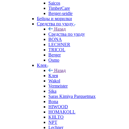
Saicos
TimberCare
Berger-seidle
Бейцы и морилки
Средства по уходу
Назад
Средства по уходу
BONA
LECHNER
TRICOL
Berger
Osmo
Клея
Назад
Клея
Wakol
Vermeister
Sika
Saras Kimiya Parquetmax
Bona
HIWOOD
HOMAKOLL
KIILTO
NPT
Lechner