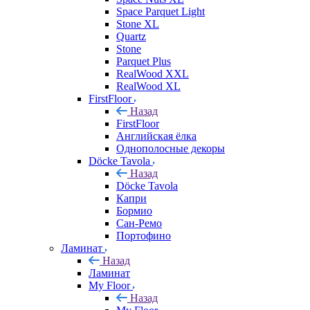
Space Parquet Light
Stone XL
Quartz
Stone
Parquet Plus
RealWood XXL
RealWood XL
FirstFloor
Назад
FirstFloor
Английская ёлка
Однополосные декоры
Döcke Tavola
Назад
Döcke Tavola
Капри
Бормио
Сан-Ремо
Портофино
Ламинат
Назад
Ламинат
My Floor
Назад