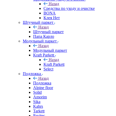
Назад
Средства по уходу и очистке
BONA
Клея Нет
Штучный паркет
Назад
Штучный паркет
Папа Карло
Модульный паркет
Назад
Модульный паркет
Kraft Parkett
Назад
Kraft Parkett
Select
Подложка
Назад
Подложка
Alpine floor
Solid
Amorim
Sika
Kahrs
Tarkett
Pavitec