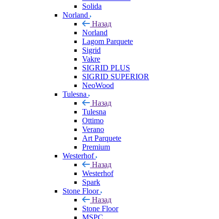
Solida
Norland
Назад
Norland
Lagom Parquete
Sigrid
Vakre
SIGRID PLUS
SIGRID SUPERIOR
NeoWood
Tulesna
Назад
Tulesna
Ottimo
Verano
Art Parquete
Premium
Westerhof
Назад
Westerhof
Spark
Stone Floor
Назад
Stone Floor
MSPC