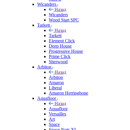
Wicanders
Назад
Wicanders
Wood Start SPC
Tarkett
Назад
Tarkett
Element Click
Deep House
Progressive House
Prime Click
Sherwood
Arbiton
Назад
Arbiton
Amaron
Liberal
Amaron Herringbone
Aquafloor
Назад
Aquafloor
Versailles
Art
Space
Space Nuts XL