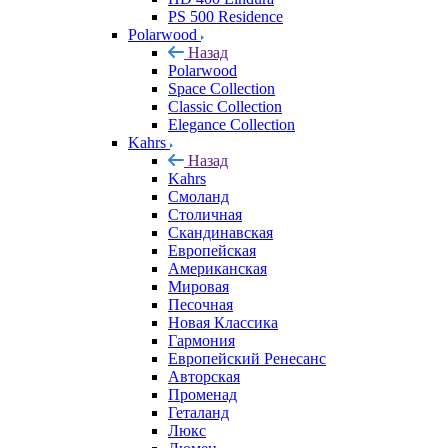
PS 500 Residence
Polarwood
Назад
Polarwood
Space Collection
Classic Collection
Elegance Collection
Kahrs
Назад
Kahrs
Смоланд
Столичная
Скандинавская
Европейская
Американская
Мировая
Песочная
Новая Классика
Гармония
Европейский Ренесанс
Авторская
Променад
Геталанд
Люкс