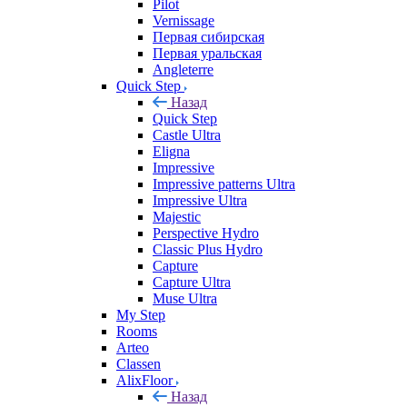
Pilot
Vernissage
Первая сибирская
Первая уральская
Angleterre
Quick Step
Назад
Quick Step
Castle Ultra
Eligna
Impressive
Impressive patterns Ultra
Impressive Ultra
Majestic
Perspective Hydro
Classic Plus Hydro
Capture
Capture Ultra
Muse Ultra
My Step
Rooms
Arteo
Classen
AlixFloor
Назад