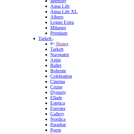
Intensity
Aqua Life
Aqua Life XL
Albero
Legno Extra
Milango
Premium
Tarkett
Назад
Tarkett
Navigator
Artist
Ballet
Boheme
Celebration
Cinema
Cruise
Dynasty
Ellade
Estetica
Forester
Gallery
Nordica
Paradise
Poem