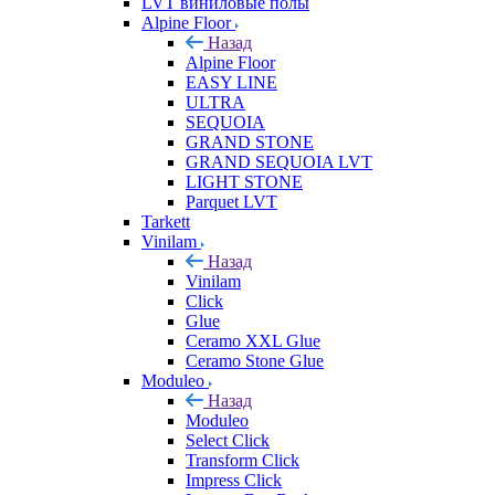
LVT виниловые полы
Alpine Floor
Назад
Alpine Floor
EASY LINE
ULTRA
SEQUOIA
GRAND STONE
GRAND SEQUOIA LVT
LIGHT STONE
Parquet LVT
Tarkett
Vinilam
Назад
Vinilam
Click
Glue
Ceramo XXL Glue
Ceramo Stone Glue
Moduleo
Назад
Moduleo
Select Click
Transform Click
Impress Click