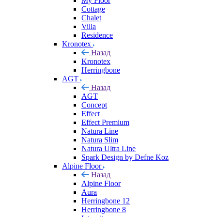
My Floor
Cottage
Chalet
Villa
Residence
Kronotex
Назад
Kronotex
Herringbone
AGT
Назад
AGT
Concept
Effect
Effect Premium
Natura Line
Natura Slim
Natura Ultra Line
Spark Design by Defne Koz
Alpine Floor
Назад
Alpine Floor
Aura
Herringbone 12
Herringbone 8