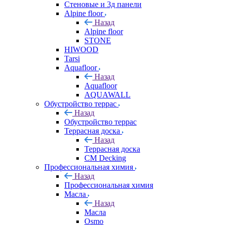
Стеновые и 3д панели
Alpine floor
Назад
Alpine floor
STONE
HIWOOD
Tarsi
Aquafloor
Назад
Aquafloor
AQUAWALL
Обустройство террас
Назад
Обустройство террас
Террасная доска
Назад
Террасная доска
CM Decking
Профессиональная химия
Назад
Профессиональная химия
Масла
Назад
Масла
Osmo