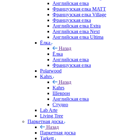
Английская елка
Французская елка MATT
Французская елка Village
Французская елка
Английская елка Extra
Английская елка Next
Английская елка Ultima
Ёлка
Назад
Ёлка
Английская елка
Французская елка
Polarwood
Kahrs
Назад
Kahrs
Шеврон
Английская елка
Студио
Lab Arte
Living Tree
Паркетная доска
Назад
Паркетная доска
Tarkett