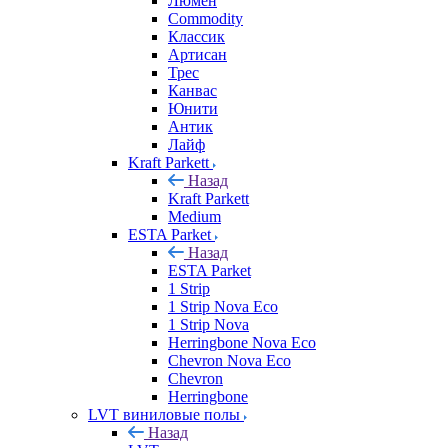
Люмен
Commodity
Классик
Артисан
Трес
Канвас
Юнити
Антик
Лайф
Kraft Parkett
Назад
Kraft Parkett
Medium
ESTA Parket
Назад
ESTA Parket
1 Strip
1 Strip Nova Eco
1 Strip Nova
Herringbone Nova Eco
Chevron Nova Eco
Chevron
Herringbone
LVT виниловые полы
Назад