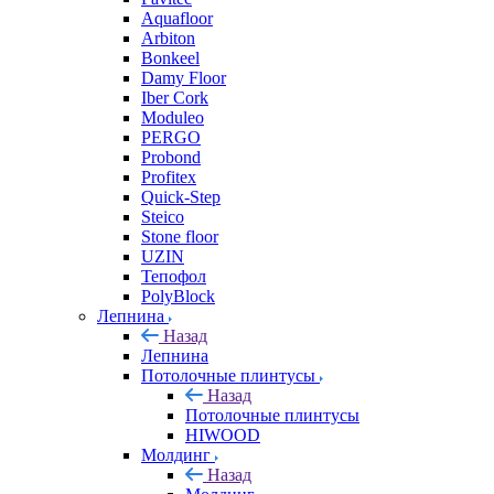
Aquafloor
Arbiton
Bonkeel
Damy Floor
Iber Cork
Moduleo
PERGO
Probond
Profitex
Quick-Step
Steico
Stone floor
UZIN
Тепофол
PolyBlock
Лепнина
Назад
Лепнина
Потолочные плинтусы
Назад
Потолочные плинтусы
HIWOOD
Молдинг
Назад