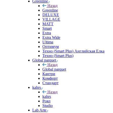
Greenline
Назад
Greenline
DELUXE
VILLAGE
MATT
Smart
Extra
Extra Wide
Ultima
Оптимум
Техно (Smart Plus) Английская Елка
Техно (Smart Plus)
Global parquet
Назад
Global parquet
Кантри
Комфорт
Стандарт
kahrs
Назад
kahrs
Роял
Studio
Lab Arte