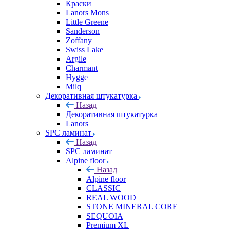
Краски
Lanors Mons
Little Greene
Sanderson
Zoffany
Swiss Lake
Argile
Charmant
Hygge
Milq
Декоративная штукатурка
Назад
Декоративная штукатурка
Lanors
SPC ламинат
Назад
SPC ламинат
Alpine floor
Назад
Alpine floor
CLASSIC
REAL WOOD
STONE MINERAL CORE
SEQUOIA
Premium XL