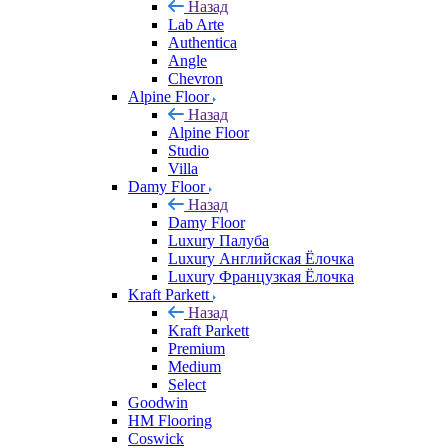
Назад
Lab Arte
Authentica
Angle
Chevron
Alpine Floor
Назад
Alpine Floor
Studio
Villa
Damy Floor
Назад
Damy Floor
Luxury Палуба
Luxury Английская Ёлочка
Luxury Французкая Ёлочка
Kraft Parkett
Назад
Kraft Parkett
Premium
Medium
Select
Goodwin
HM Flooring
Coswick