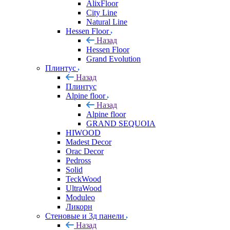
AlixFloor
City Line
Natural Line
Hessen Floor
Назад
Hessen Floor
Grand Evolution
Плинтус
Назад
Плинтус
Alpine floor
Назад
Alpine floor
GRAND SEQUOIA
HIWOOD
Madest Decor
Orac Decor
Pedross
Solid
TeckWood
UltraWood
Moduleo
Ликорн
Стеновые и 3д панели
Назад