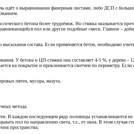
ечь идёт о выравнивании фанерным листами, либо ДСП с большой
нованием.
ссического бетона более трудоёмок. Но стяжка оказывается проч
равнивающийся пол или другие подобные смеси. Главное – доби
 высыхания состава. Если применяется бетон, необходимо учиты
ования. У бетона и ЦП-стяжки она составляет 4-5 %, у дерева –
тся на покрытие и приклеивается скотчем по периметру. Если в 
ровых пятен, мусора, мазута.
ичных метода.
ен. В каждом последующем ряду половицы устанавливаются не в
ывать пол по направлению света, т.е., от окна. В этом случая 
ения пространства;